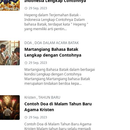
Indonesia Lengkap Contohnya
29 Sep, 2023
Hepeng dalam Terjemahan Batak -
Indonesia Lengkap Contohnya Dalam
bahasa Batak, terdapat kata " Hepeng "
yang memiliki arti pentin...
DOA
,
DOA DALAM ACARA BATAK
Martangiang Bahasa Batak
Lengkap dengan Contohnya
29 Sep, 2023
Martangiang Bahasa Batak dalam berbagai
kondisi Lengkap dengan Contohnya
Martangiang Martangiang bahasa Batak
merupakan tindakan berdoa kepa...
Kristen
,
TAHUN BARU
Contoh Doa di Malam Tahun Baru
Agama Kristen
29 Sep, 2023
Contoh Doa di Malam Tahun Baru Agama
Kristen Malam tahun baru selalu menjadi