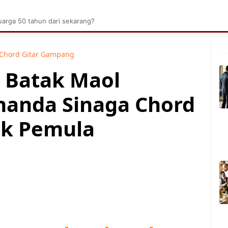
brik Kelapa Sawit
Tarombo Batak
Umpasa Bata
arga 50 tahun dari sekarang?
Chord Gitar Gampang
u Batak Maol
nanda Sinaga Chord
uk Pemula