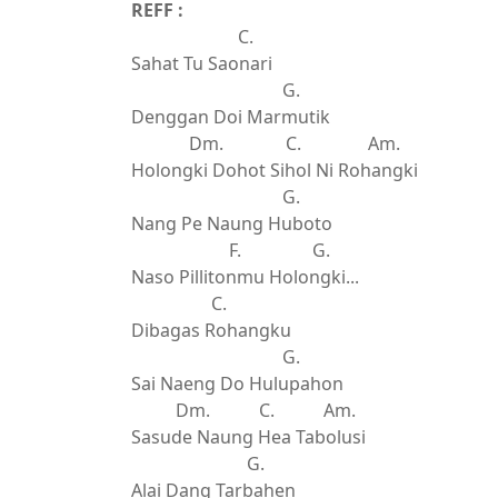
REFF :
C.
Sahat Tu Saonari
G.
Denggan Doi Marmutik
Dm. C. Am.
Holongki Dohot Sihol Ni Rohangki
G.
Nang Pe Naung Huboto
F. G.
Naso Pillitonmu Holongki...
C.
Dibagas Rohangku
G.
Sai Naeng Do Hulupahon
Dm. C. Am.
Sasude Naung Hea Tabolusi
G.
Alai Dang Tarbahen