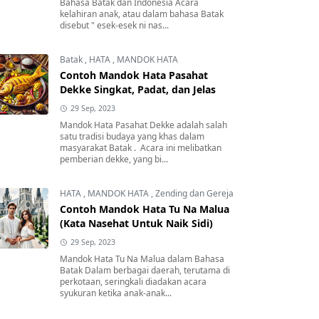
Bahasa Batak dan Indonesia Acara
kelahiran anak, atau dalam bahasa Batak
disebut " esek-esek ni nas...
Batak
,
HATA
,
MANDOK HATA
Contoh Mandok Hata Pasahat
Dekke Singkat, Padat, dan Jelas
29 Sep, 2023
Mandok Hata Pasahat Dekke adalah salah
satu tradisi budaya yang khas dalam
masyarakat Batak . Acara ini melibatkan
pemberian dekke, yang bi...
HATA
,
MANDOK HATA
,
Zending dan Gereja
Contoh Mandok Hata Tu Na Malua
(Kata Nasehat Untuk Naik Sidi)
29 Sep, 2023
Mandok Hata Tu Na Malua dalam Bahasa
Batak Dalam berbagai daerah, terutama di
perkotaan, seringkali diadakan acara
syukuran ketika anak-anak...