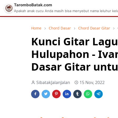
TaromboBatak.com
Matius Celcius Sinaga
Aplikasi Pa
Apakah anak cucu Anda masih bisa menyebut nama leluhur kelu
Home
Chord Dasar
Chord Dasar Gitar
Kunci Gitar Lag
Hulupahon - Iva
Dasar Gitar unt
SibatakJalanJalan
15 Nov, 2022