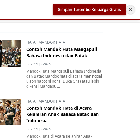
Simpan Tarombo Keluarga Gratis
✕
k
Aplikasi AI Teleprompter dan Pembuat Skrip Video 
HATA
,
MANDOK HATA
Contoh Mandok Hata Mangapuli
Bahasa Indonesia dan Batak
29 Sep, 2023
Mandok Hata Mangapuli Bahasa Indonesia
dan Batak Mandok hata di acara meninggal
ulaon habot ni Roha (Duka Cita) atau lebih
dikenal Mangapul...
HATA
,
MANDOK HATA
Contoh Mandok Hata di Acara
Kelahiran Anak Bahasa Batak dan
Indonesia
29 Sep, 2023
Mandok Hata di Acara Kelahiran Anak