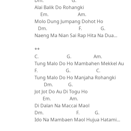
Dm. G.
Alai Balik Do Rohangki
Em. Am.
Molo Dung Jumpang Dohot Ho
Dm. F. G.
Naeng Ma Nian Sai Rap Hita Na Dua...
**
C. G. Am.
Tung Malo Do Ho Mambahen Mekkel Au
F. G. C.
Tung Malo Do Ho Manjaha Rohangki
Dm. G.
Jot Jot Do Au Di Togu Ho
Em. Am.
Di Dalan Na Maccai Maol
Dm. F. G.
Ido Na Mambaen Maol Hujua Hatami...