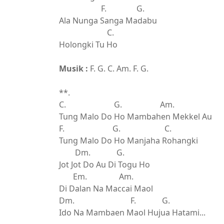
F. G.
Ala Nunga Sanga Madabu
C.
Holongki Tu Ho
Musik :
F. G. C. Am. F. G.
**.
C. G. Am.
Tung Malo Do Ho Mambahen Mekkel Au
F. G. C.
Tung Malo Do Ho Manjaha Rohangki
Dm. G.
Jot Jot Do Au Di Togu Ho
Em. Am.
Di Dalan Na Maccai Maol
Dm. F. G.
Ido Na Mambaen Maol Hujua Hatami...