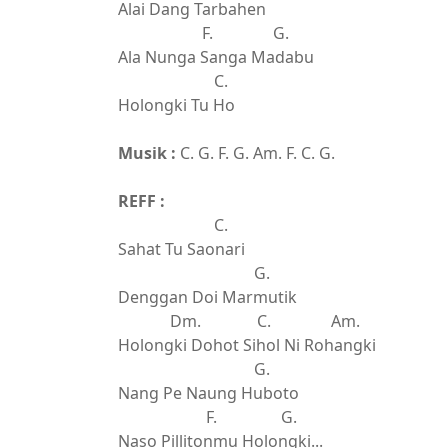
Alai Dang Tarbahen
F. G.
Ala Nunga Sanga Madabu
C.
Holongki Tu Ho
Musik :
C. G. F. G. Am. F. C. G.
REFF :
C.
Sahat Tu Saonari
G.
Denggan Doi Marmutik
Dm. C. Am.
Holongki Dohot Sihol Ni Rohangki
G.
Nang Pe Naung Huboto
F. G.
Naso Pillitonmu Holongki...