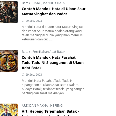
Batak
,
HATA
,
MANDOK HATA
Contoh Mandok Hata di Ulaon Saur
Matua Singkat dan Padat
29 Sep, 2023
Mandok Hata di Ulaon Saur Matua Singkat
dan Padat Saur Matua adalah orang yang
telah meninggal dunia yang telah memiliki
keturunan dan cucu...
Batak
,
Pernikahan Adat Batak
Contoh Mandok Hata Pasahat
Tudu-Tudu Ni Sipanganon di Ulaon
Adat Batak
29 Sep, 2023
Mandok Hata Pasahat Tudu-Tudu Ni
Sipanganon di Ulaon Adat Batak Dalam
budaya Batak, terdapat tradisi yang sangat
penting dan sarat makna yan...
ARTI DAN MAKNA
,
HEPENG
Arti Hepeng Terjemahan Batak -