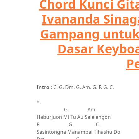
Chord Kunci Git
Ivananda Sinag
Gampang untuk 
Dasar Keybo
P
Intro :
C. G. Dm. G. Am. G. F. G. C.
*.
G. Am.
Haburjuon Mi Tu Au Salelengon
F. G. C.
Sasintongna Manambai Tihashu Do