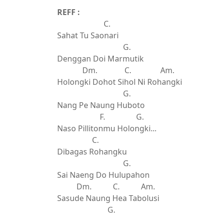
REFF :
C.
Sahat Tu Saonari
G.
Denggan Doi Marmutik
Dm. C. Am.
Holongki Dohot Sihol Ni Rohangki
G.
Nang Pe Naung Huboto
F. G.
Naso Pillitonmu Holongki...
C.
Dibagas Rohangku
G.
Sai Naeng Do Hulupahon
Dm. C. Am.
Sasude Naung Hea Tabolusi
G.