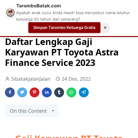
TaromboBatak.com
Apakah anak cucu Anda masih bisa menyebut nama leluhur
keluarga 50 tahun dari sekarang?
Simpan Tarombo Keluarga Gratis
✕
Home
Aplikasi Cek Gaji
Cek Gaji
Daftar Gaji Karyawan
Daftar Lengkap Gaji
Karyawan PT Toyota Astra
Finance Service 2023
SibatakJalanJalan
24 Des, 2022
On this Content