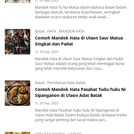
29 Sep, 2023
Mandok Hata Tu Na Malua dalam Bahasa Batak Dalam
berbagai daerah, terutama di perkotaan, seringkali
diadakan acara syukuran ketika anak-anak...
Batak
,
HATA
,
MANDOK HATA
Contoh Mandok Hata di Ulaon Saur Matua
Singkat dan Padat
29 Sep, 2023
Mandok Hata di Ulaon Saur Matua Singkat dan Padat
Saur Matua adalah orang yang telah meninggal dunia
yang telah memiliki keturunan dan cucu...
Batak
,
Pernikahan Adat Batak
Contoh Mandok Hata Pasahat Tudu-Tudu Ni
Sipanganon di Ulaon Adat Batak
29 Sep, 2023
Mandok Hata Pasahat Tudu-Tudu Ni Sipanganon di
Ulaon Adat Batak Dalam budaya Batak, terdapat tradisi
yang sangat penting dan sarat makna yan...