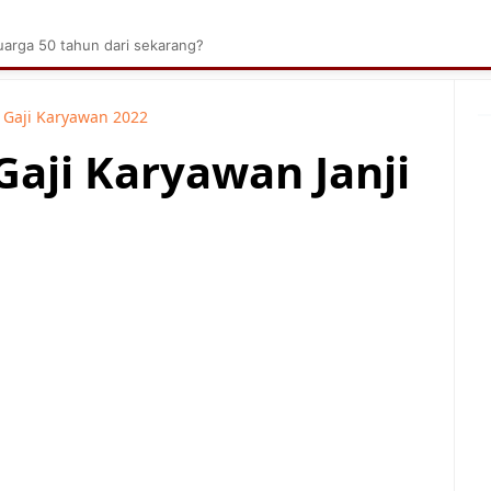
brik Kelapa Sawit
Tarombo Batak
Umpasa Bata
arga 50 tahun dari sekarang?
 Gaji Karyawan 2022
Gaji Karyawan Janji