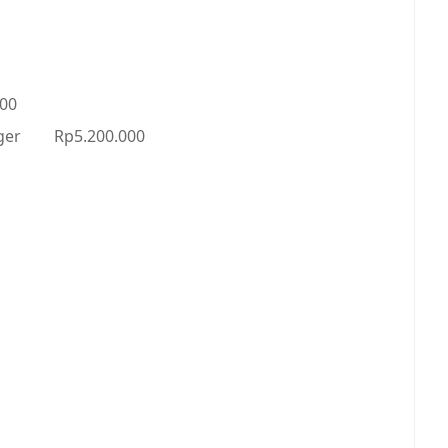
000
ger
Rp5.200.000