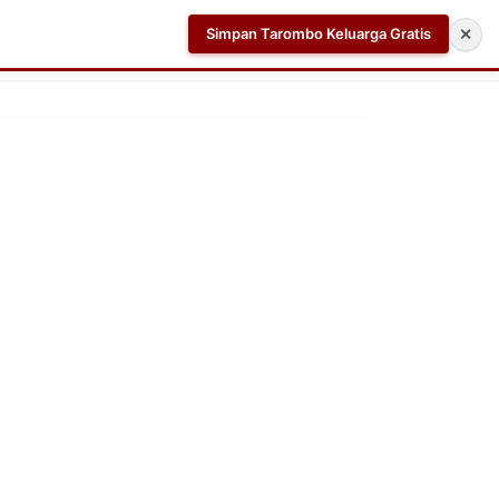
Simpan Tarombo Keluarga Gratis
✕
k
Aplikasi AI Teleprompter dan Pembuat Skrip Video 