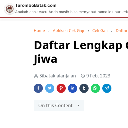
TaromboBatak.com
Matius Celcius Sinaga
Aplikasi Pa
Apakah anak cucu Anda masih bisa menyebut nama leluhur kelu
Home
Aplikasi Cek Gaji
Cek Gaji
Daftar
Daftar Lengkap 
Jiwa
SibatakJalanJalan
9 Feb, 2023
On this Content