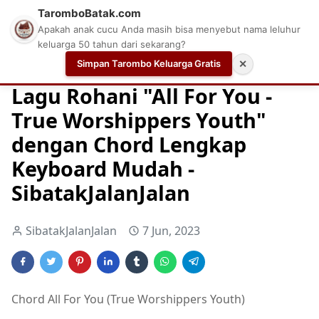
TaromboBatak.com
Apakah anak cucu Anda masih bisa menyebut nama leluhur
keluarga 50 tahun dari sekarang?
Simpan Tarombo Keluarga Gratis
✕
Home
Chord
Chord Gitar Lagu Rohani
Chord Gitar Ro
Lagu Rohani "All For You -
True Worshippers Youth"
dengan Chord Lengkap
Keyboard Mudah -
SibatakJalanJalan
SibatakJalanJalan
7 Jun, 2023
Chord All For You (True Worshippers Youth)