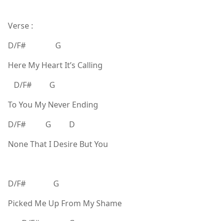
Verse :
D/F# G
Here My Heart It’s Calling
D/F# G
To You My Never Ending
D/F# G D
None That I Desire But You
D/F# G
Picked Me Up From My Shame