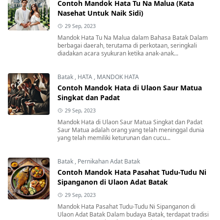
Contoh Mandok Hata Tu Na Malua (Kata
Nasehat Untuk Naik Sidi)
29 Sep, 2023
Mandok Hata Tu Na Malua dalam Bahasa Batak Dalam
berbagai daerah, terutama di perkotaan, seringkali
diadakan acara syukuran ketika anak-anak...
Batak
,
HATA
,
MANDOK HATA
Contoh Mandok Hata di Ulaon Saur Matua
Singkat dan Padat
29 Sep, 2023
Mandok Hata di Ulaon Saur Matua Singkat dan Padat
Saur Matua adalah orang yang telah meninggal dunia
yang telah memiliki keturunan dan cucu...
Batak
,
Pernikahan Adat Batak
Contoh Mandok Hata Pasahat Tudu-Tudu Ni
Sipanganon di Ulaon Adat Batak
29 Sep, 2023
Mandok Hata Pasahat Tudu-Tudu Ni Sipanganon di
Ulaon Adat Batak Dalam budaya Batak, terdapat tradisi