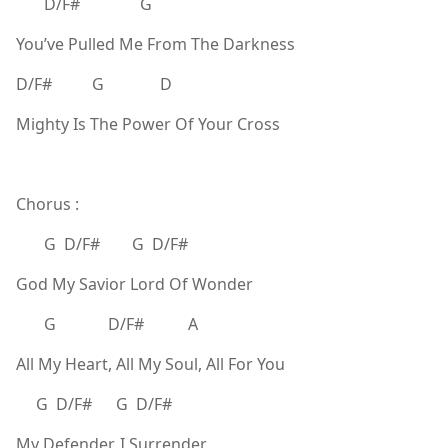
D/F# G
You’ve Pulled Me From The Darkness
D/F# G D
Mighty Is The Power Of Your Cross
Chorus :
G D/F# G D/F#
God My Savior Lord Of Wonder
G D/F# A
All My Heart, All My Soul, All For You
G D/F# G D/F#
My Defender, I Surrender