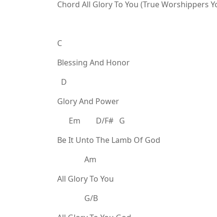
Chord All Glory To You (True Worshippers Y
C
Blessing And Honor
D
Glory And Power
Em D/F# G
Be It Unto The Lamb Of God
Am
All Glory To You
G/B