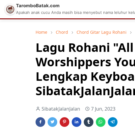
TaromboBatak.com
Matius Celcius Sinaga
Aplikasi Pa
Apakah anak cucu Anda masih bisa menyebut nama leluhur kelu
Home
Chord
Chord Gitar Lagu Rohani
Lagu Rohani "All
Worshippers Yo
Lengkap Keyboa
SibatakJalanJala
SibatakJalanJalan
7 Jun, 2023