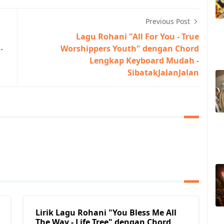
Previous Post
Lagu Rohani "All For You - True
-
Worshippers Youth" dengan Chord
Lengkap Keyboard Mudah -
SibatakJalanJalan
Lirik Lagu Rohani "You Bless Me All
The Way - Life Tree" dengan Chord