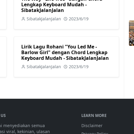
Lengkap Keyboard Mudah -
SibatakJalanJalan
SibatakJalanJalan
2023/6/19
Lirik Lagu Rohani "You Led Me -
Barlow Girl" dengan Chord Lengkap
Keyboard Mudah - SibatakJalanJalan
SibatakJalanJalan
2023/6/19
 US
LEARN MORE
ini menyediakan semua
Disclaimer
si viral, kekinian, ulasan
Privacy Policy