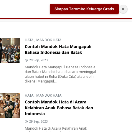
Simpan Tarombo Keluarga Gratis
✕
k
Aplikasi AI Teleprompter dan Pembuat Skrip Video 
HATA
,
MANDOK HATA
Contoh Mandok Hata Mangapuli
Bahasa Indonesia dan Batak
29 Sep, 2023
Mandok Hata Mangapuli Bahasa Indonesia
dan Batak Mandok hata di acara meninggal
ulaon habot ni Roha (Duka Cita) atau lebih
dikenal Mangapul...
HATA
,
MANDOK HATA
Contoh Mandok Hata di Acara
Kelahiran Anak Bahasa Batak dan
Indonesia
29 Sep, 2023
Mandok Hata di Acara Kelahiran Anak