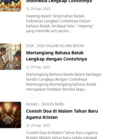
Indonesia Lengkap Contohnya
29 Sep, 2023
Hepeng dalam Terjemahan Batak -
Indonesia Lengkap Contohnya Dalam
bahasa Batak, terdapat kata " Hepeng "
yang memiliki arti pentin...
DOA
,
DOA DALAM ACARA BATAK
Martangiang Bahasa Batak
Lengkap dengan Contohnya
29 Sep, 2023
Martangiang Bahasa Batak dalam berbagai
kondisi Lengkap dengan Contohnya
Martangiang Martangiang bahasa Batak
merupakan tindakan berdoa kepa...
Kristen
,
TAHUN BARU
Contoh Doa di Malam Tahun Baru
Agama Kristen
29 Sep, 2023
Contoh Doa di Malam Tahun Baru Agama
Kristen Malam tahun baru selalu menjadi