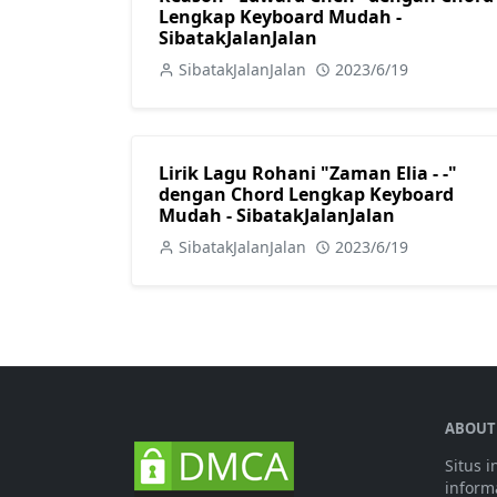
Lengkap Keyboard Mudah -
SibatakJalanJalan
SibatakJalanJalan
2023/6/19
Lirik Lagu Rohani "Zaman Elia - -"
dengan Chord Lengkap Keyboard
Mudah - SibatakJalanJalan
SibatakJalanJalan
2023/6/19
ABOUT
Situs 
informa