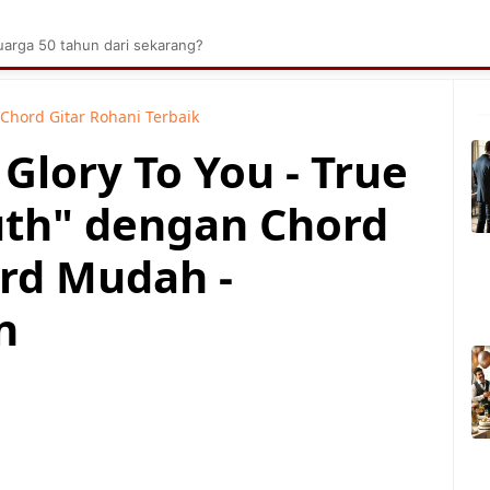
brik Kelapa Sawit
Tarombo Batak
Umpasa Bata
arga 50 tahun dari sekarang?
Chord Gitar Rohani Terbaik
 Glory To You - True
uth" dengan Chord
rd Mudah -
n