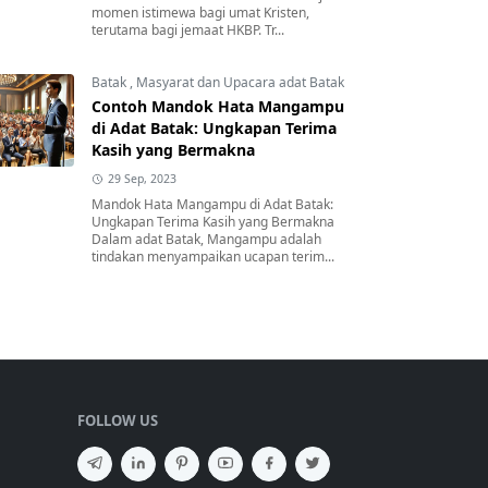
momen istimewa bagi umat Kristen,
terutama bagi jemaat HKBP. Tr...
Batak
,
Masyarat dan Upacara adat Batak
Contoh Mandok Hata Mangampu
di Adat Batak: Ungkapan Terima
Kasih yang Bermakna
29 Sep, 2023
Mandok Hata Mangampu di Adat Batak:
Ungkapan Terima Kasih yang Bermakna
Dalam adat Batak, Mangampu adalah
tindakan menyampaikan ucapan terim...
FOLLOW US