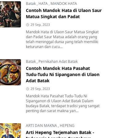
Batak
,
HATA
,
MANDOK HATA
Contoh Mandok Hata di Ulaon Saur
Matua Singkat dan Padat
29 Sep, 2023
Mandok Hata di Ulaon Saur Matua Singkat
dan Padat Saur Matua adalah orang yang
telah meninggal dunia yang telah memiliki
keturunan dan cucu...
Batak
,
Pernikahan Adat Batak
Contoh Mandok Hata Pasahat
Tudu-Tudu Ni Sipanganon di Ulaon
Adat Batak
29 Sep, 2023
Mandok Hata Pasahat Tudu-Tudu Ni
Sipanganon di Ulaon Adat Batak Dalam
budaya Batak, terdapat tradisi yang sangat
penting dan sarat makna yan...
ARTI DAN MAKNA
,
HEPENG
Arti Hepeng Terjemahan Batak -