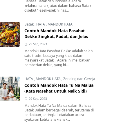
Bahasa Batak dan Indonesia Acara
kelahiran anak, atau dalam bahasa Batak
disebut " esek-esek ni nas...
Batak
,
HATA
,
MANDOK HATA
Contoh Mandok Hata Pasahat
Dekke Singkat, Padat, dan Jelas
29 Sep, 2023
Mandok Hata Pasahat Dekke adalah salah
satu tradisi budaya yang khas dalam
masyarakat Batak . Acara ini melibatkan
pemberian dekke, yang bi...
HATA
,
MANDOK HATA
,
Zending dan Gereja
Contoh Mandok Hata Tu Na Malua
(Kata Nasehat Untuk Naik Sidi)
29 Sep, 2023
Mandok Hata Tu Na Malua dalam Bahasa
Batak Dalam berbagai daerah, terutama di
perkotaan, seringkali diadakan acara
syukuran ketika anak-anak...