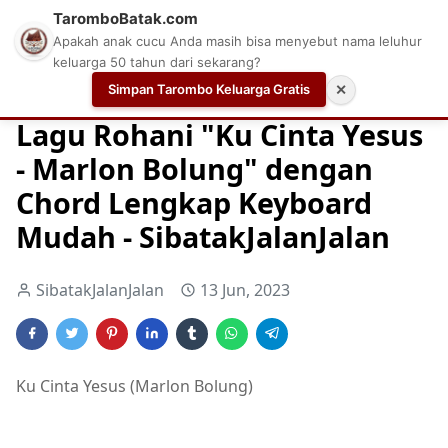
TaromboBatak.com
Apakah anak cucu Anda masih bisa menyebut nama leluhur
keluarga 50 tahun dari sekarang?
Simpan Tarombo Keluarga Gratis
✕
Home
Chord
Chord Gitar Lagu Rohani
Chord Gitar Ro
Lagu Rohani "Ku Cinta Yesus
- Marlon Bolung" dengan
Chord Lengkap Keyboard
Mudah - SibatakJalanJalan
SibatakJalanJalan
13 Jun, 2023
Ku Cinta Yesus (Marlon Bolung)