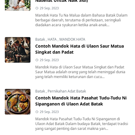
Nasehat Untuk Naik Sidi)
29 Sep, 2023
Mandok Hata Tu Na Malua dalam Bahasa Batak Dalam
berbagai daerah, terutama di perkotaan, seringkali
diadakan acara syukuran ketika anak-anak...
Batak
,
HATA
,
MANDOK HATA
Contoh Mandok Hata di Ulaon Saur Matua
Singkat dan Padat
29 Sep, 2023
Mandok Hata di Ulaon Saur Matua Singkat dan Padat
Saur Matua adalah orang yang telah meninggal dunia
yang telah memiliki keturunan dan cucu...
Batak
,
Pernikahan Adat Batak
Contoh Mandok Hata Pasahat Tudu-Tudu Ni
Sipanganon di Ulaon Adat Batak
29 Sep, 2023
Mandok Hata Pasahat Tudu-Tudu Ni Sipanganon di
Ulaon Adat Batak Dalam budaya Batak, terdapat tradisi
yang sangat penting dan sarat makna yan...