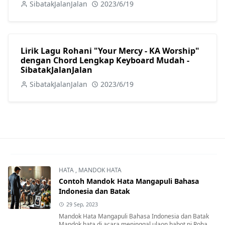
SibatakJalanJalan
2023/6/19
Lirik Lagu Rohani "Your Mercy - KA Worship"
dengan Chord Lengkap Keyboard Mudah -
SibatakJalanJalan
SibatakJalanJalan
2023/6/19
HATA
,
MANDOK HATA
Contoh Mandok Hata Mangapuli Bahasa
Indonesia dan Batak
29 Sep, 2023
Mandok Hata Mangapuli Bahasa Indonesia dan Batak
Mandok hata di acara meninggal ulaon habot ni Roha