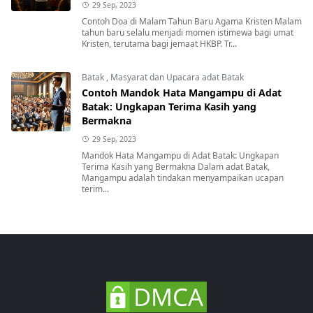
29 Sep, 2023
Contoh Doa di Malam Tahun Baru Agama Kristen Malam
tahun baru selalu menjadi momen istimewa bagi umat
Kristen, terutama bagi jemaat HKBP. Tr...
Batak
,
Masyarat dan Upacara adat Batak
Contoh Mandok Hata Mangampu di Adat
Batak: Ungkapan Terima Kasih yang
Bermakna
29 Sep, 2023
Mandok Hata Mangampu di Adat Batak: Ungkapan
Terima Kasih yang Bermakna Dalam adat Batak,
Mangampu adalah tindakan menyampaikan ucapan
terim...