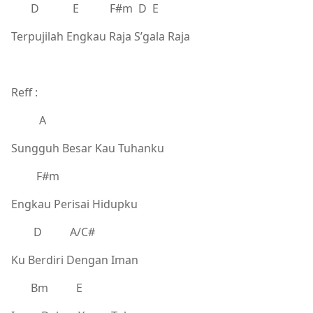
D E F#m D E
Terpujilah Engkau Raja S’gala Raja
Reff :
A
Sungguh Besar Kau Tuhanku
F#m
Engkau Perisai Hidupku
D A/C#
Ku Berdiri Dengan Iman
Bm E