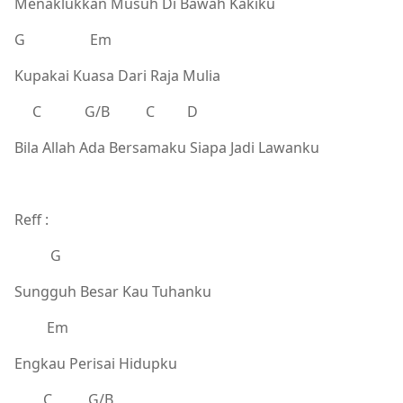
Menaklukkan Musuh Di Bawah Kakiku
G Em
Kupakai Kuasa Dari Raja Mulia
C G/B C D
Bila Allah Ada Bersamaku Siapa Jadi Lawanku
Reff :
G
Sungguh Besar Kau Tuhanku
Em
Engkau Perisai Hidupku
C G/B