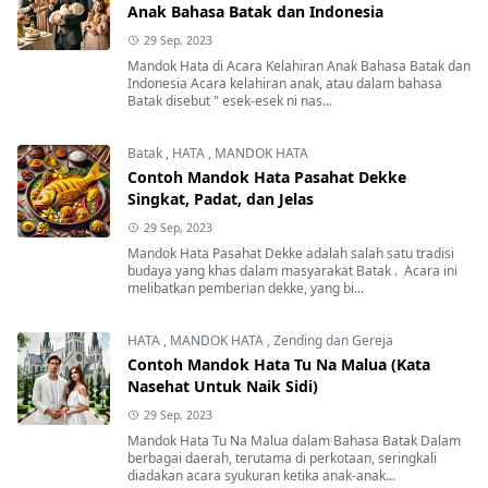
Anak Bahasa Batak dan Indonesia
29 Sep, 2023
Mandok Hata di Acara Kelahiran Anak Bahasa Batak dan
Indonesia Acara kelahiran anak, atau dalam bahasa
Batak disebut " esek-esek ni nas...
Batak
,
HATA
,
MANDOK HATA
Contoh Mandok Hata Pasahat Dekke
Singkat, Padat, dan Jelas
29 Sep, 2023
Mandok Hata Pasahat Dekke adalah salah satu tradisi
budaya yang khas dalam masyarakat Batak . Acara ini
melibatkan pemberian dekke, yang bi...
HATA
,
MANDOK HATA
,
Zending dan Gereja
Contoh Mandok Hata Tu Na Malua (Kata
Nasehat Untuk Naik Sidi)
29 Sep, 2023
Mandok Hata Tu Na Malua dalam Bahasa Batak Dalam
berbagai daerah, terutama di perkotaan, seringkali
diadakan acara syukuran ketika anak-anak...