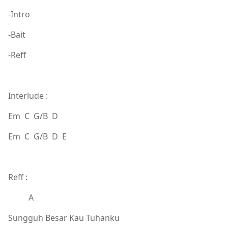
-Intro
-Bait
-Reff
Interlude :
Em C G/B D
Em C G/B D E
Reff :
A
Sungguh Besar Kau Tuhanku