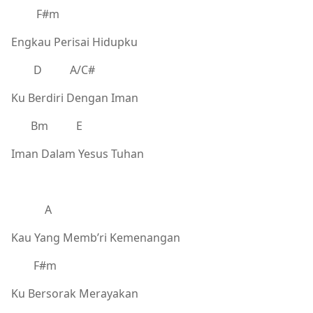
F#m
Engkau Perisai Hidupku
D A/C#
Ku Berdiri Dengan Iman
Bm E
Iman Dalam Yesus Tuhan
A
Kau Yang Memb’ri Kemenangan
F#m
Ku Bersorak Merayakan