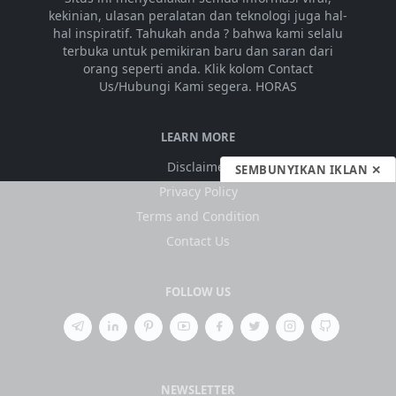
kekinian, ulasan peralatan dan teknologi juga hal-
hal inspiratif. Tahukah anda ? bahwa kami selalu
terbuka untuk pemikiran baru dan saran dari
orang seperti anda. Klik kolom Contact
Us/Hubungi Kami segera. HORAS
LEARN MORE
Disclaimer
SEMBUNYIKAN IKLAN ✕
Privacy Policy
Terms and Condition
Contact Us
FOLLOW US
NEWSLETTER