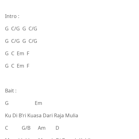
Intro :
G C/G G C/G
G C/G G C/G
G C Em F
G C Em F
Bait :
G Em
Ku Di B’ri Kuasa Dari Raja Mulia
C G/B Am D