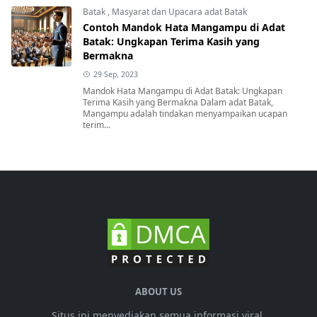
Batak
,
Masyarat dan Upacara adat Batak
Contoh Mandok Hata Mangampu di Adat
Batak: Ungkapan Terima Kasih yang
Bermakna
29 Sep, 2023
Mandok Hata Mangampu di Adat Batak: Ungkapan
Terima Kasih yang Bermakna Dalam adat Batak,
Mangampu adalah tindakan menyampaikan ucapan
terim...
ABOUT US
Situs ini menyediakan semua informasi viral,