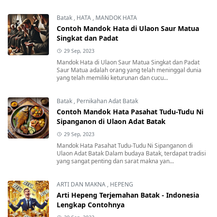
Batak
,
HATA
,
MANDOK HATA
Contoh Mandok Hata di Ulaon Saur Matua
Singkat dan Padat
29 Sep, 2023
Mandok Hata di Ulaon Saur Matua Singkat dan Padat
Saur Matua adalah orang yang telah meninggal dunia
yang telah memiliki keturunan dan cucu...
Batak
,
Pernikahan Adat Batak
Contoh Mandok Hata Pasahat Tudu-Tudu Ni
Sipanganon di Ulaon Adat Batak
29 Sep, 2023
Mandok Hata Pasahat Tudu-Tudu Ni Sipanganon di
Ulaon Adat Batak Dalam budaya Batak, terdapat tradisi
yang sangat penting dan sarat makna yan...
ARTI DAN MAKNA
,
HEPENG
Arti Hepeng Terjemahan Batak - Indonesia
Lengkap Contohnya