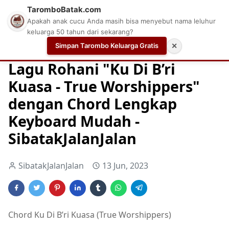
TaromboBatak.com
Apakah anak cucu Anda masih bisa menyebut nama leluhur
keluarga 50 tahun dari sekarang?
Simpan Tarombo Keluarga Gratis
✕
Home
Chord
Chord Gitar Lagu Rohani
Chord Gitar Ro
Lagu Rohani "Ku Di B’ri
Kuasa - True Worshippers"
dengan Chord Lengkap
Keyboard Mudah -
SibatakJalanJalan
SibatakJalanJalan
13 Jun, 2023
Chord Ku Di B’ri Kuasa (True Worshippers)