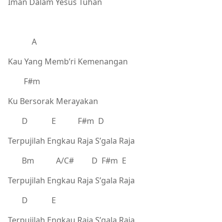
Iman Dalam Yesus Tuhan
A
Kau Yang Memb’ri Kemenangan
F#m
Ku Bersorak Merayakan
D E F#m D
Terpujilah Engkau Raja S’gala Raja
Bm A/C# D F#m E
Terpujilah Engkau Raja S’gala Raja
D E
Terpujilah Engkau Raja S’gala Raja