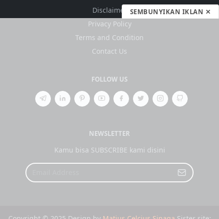
Disclaimer
SEMBUNYIKAN IKLAN ✕
Privacy Policy
Terms and Condition
Contact Us
FOLLOW US
NEWSLETTER
Kamu bisa SUBSCRIBE kami disini
Copyright © 2025 Design by
Matius Celcius Sinaga
Sister site: