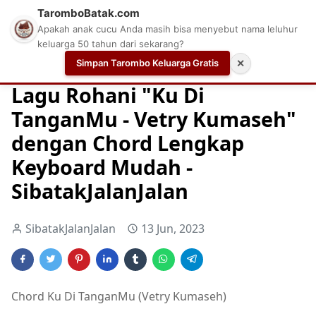
TaromboBatak.com
Apakah anak cucu Anda masih bisa menyebut nama leluhur
keluarga 50 tahun dari sekarang?
Simpan Tarombo Keluarga Gratis
✕
Home
Chord
Chord Gitar Lagu Rohani
Chord Gitar Ro
Lagu Rohani "Ku Di
TanganMu - Vetry Kumaseh"
dengan Chord Lengkap
Keyboard Mudah -
SibatakJalanJalan
SibatakJalanJalan
13 Jun, 2023
Chord Ku Di TanganMu (Vetry Kumaseh)