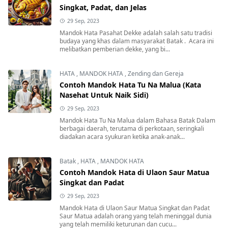
Singkat, Padat, dan Jelas
29 Sep, 2023
Mandok Hata Pasahat Dekke adalah salah satu tradisi
budaya yang khas dalam masyarakat Batak . Acara ini
melibatkan pemberian dekke, yang bi...
HATA
,
MANDOK HATA
,
Zending dan Gereja
Contoh Mandok Hata Tu Na Malua (Kata
Nasehat Untuk Naik Sidi)
29 Sep, 2023
Mandok Hata Tu Na Malua dalam Bahasa Batak Dalam
berbagai daerah, terutama di perkotaan, seringkali
diadakan acara syukuran ketika anak-anak...
Batak
,
HATA
,
MANDOK HATA
Contoh Mandok Hata di Ulaon Saur Matua
Singkat dan Padat
29 Sep, 2023
Mandok Hata di Ulaon Saur Matua Singkat dan Padat
Saur Matua adalah orang yang telah meninggal dunia
yang telah memiliki keturunan dan cucu...