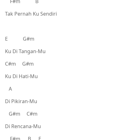
F#m B
Tak Pernah Ku Sendiri
E G#m
Ku Di Tangan-Mu
C#m G#m
Ku Di Hati-Mu
A
Di Pikiran-Mu
G#m C#m
Di Rencana-Mu
F#m B E