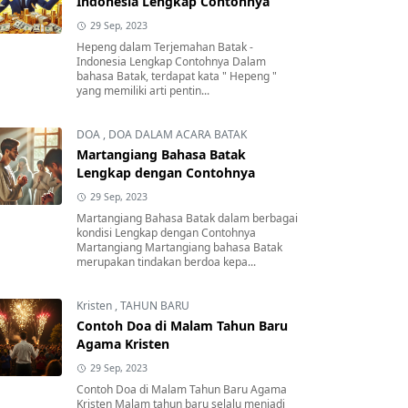
Indonesia Lengkap Contohnya
29 Sep, 2023
Hepeng dalam Terjemahan Batak -
Indonesia Lengkap Contohnya Dalam
bahasa Batak, terdapat kata " Hepeng "
yang memiliki arti pentin...
DOA
,
DOA DALAM ACARA BATAK
Martangiang Bahasa Batak
Lengkap dengan Contohnya
29 Sep, 2023
Martangiang Bahasa Batak dalam berbagai
kondisi Lengkap dengan Contohnya
Martangiang Martangiang bahasa Batak
merupakan tindakan berdoa kepa...
Kristen
,
TAHUN BARU
Contoh Doa di Malam Tahun Baru
Agama Kristen
29 Sep, 2023
Contoh Doa di Malam Tahun Baru Agama
Kristen Malam tahun baru selalu menjadi