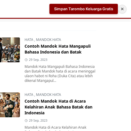
Simpan Tarombo Keluarga Gratis
✕
k
Aplikasi AI Teleprompter dan Pembuat Skrip Video 
HATA
,
MANDOK HATA
Contoh Mandok Hata Mangapuli
Bahasa Indonesia dan Batak
29 Sep, 2023
Mandok Hata Mangapuli Bahasa Indonesia
dan Batak Mandok hata di acara meninggal
ulaon habot ni Roha (Duka Cita) atau lebih
dikenal Mangapul...
HATA
,
MANDOK HATA
Contoh Mandok Hata di Acara
Kelahiran Anak Bahasa Batak dan
Indonesia
29 Sep, 2023
Mandok Hata di Acara Kelahiran Anak