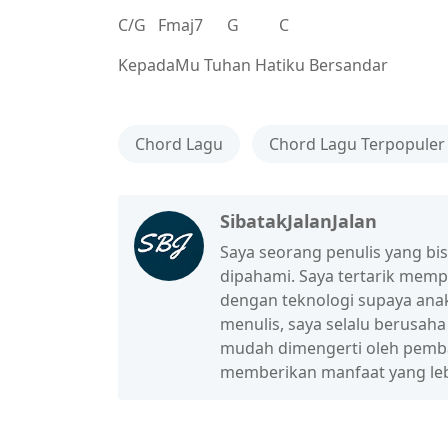
C/G Fmaj7 G C
KepadaMu Tuhan Hatiku Bersandar
Chord Lagu
Chord Lagu Terpopuler
SibatakJalanJalan
Saya seorang penulis yang b
dipahami. Saya tertarik mem
dengan teknologi supaya anak
menulis, saya selalu berusah
mudah dimengerti oleh pembac
memberikan manfaat yang leb