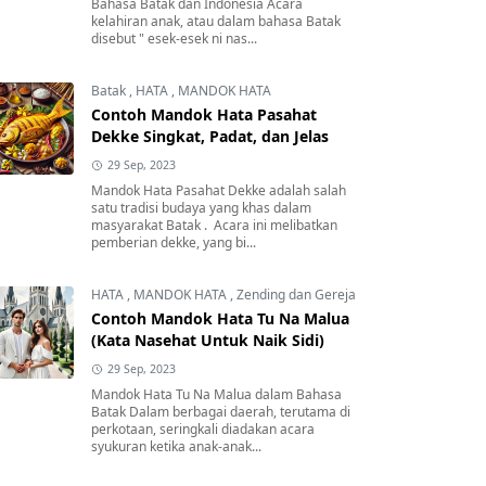
Bahasa Batak dan Indonesia Acara
kelahiran anak, atau dalam bahasa Batak
disebut " esek-esek ni nas...
Batak
,
HATA
,
MANDOK HATA
Contoh Mandok Hata Pasahat
Dekke Singkat, Padat, dan Jelas
29 Sep, 2023
Mandok Hata Pasahat Dekke adalah salah
satu tradisi budaya yang khas dalam
masyarakat Batak . Acara ini melibatkan
pemberian dekke, yang bi...
HATA
,
MANDOK HATA
,
Zending dan Gereja
Contoh Mandok Hata Tu Na Malua
(Kata Nasehat Untuk Naik Sidi)
29 Sep, 2023
Mandok Hata Tu Na Malua dalam Bahasa
Batak Dalam berbagai daerah, terutama di
perkotaan, seringkali diadakan acara
syukuran ketika anak-anak...