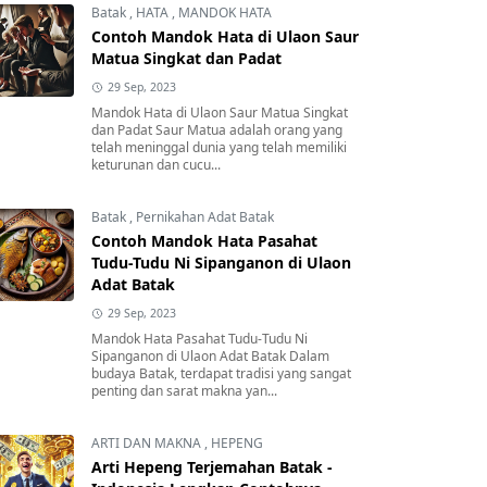
Batak
,
HATA
,
MANDOK HATA
Contoh Mandok Hata di Ulaon Saur
Matua Singkat dan Padat
29 Sep, 2023
Mandok Hata di Ulaon Saur Matua Singkat
dan Padat Saur Matua adalah orang yang
telah meninggal dunia yang telah memiliki
keturunan dan cucu...
Batak
,
Pernikahan Adat Batak
Contoh Mandok Hata Pasahat
Tudu-Tudu Ni Sipanganon di Ulaon
Adat Batak
29 Sep, 2023
Mandok Hata Pasahat Tudu-Tudu Ni
Sipanganon di Ulaon Adat Batak Dalam
budaya Batak, terdapat tradisi yang sangat
penting dan sarat makna yan...
ARTI DAN MAKNA
,
HEPENG
Arti Hepeng Terjemahan Batak -