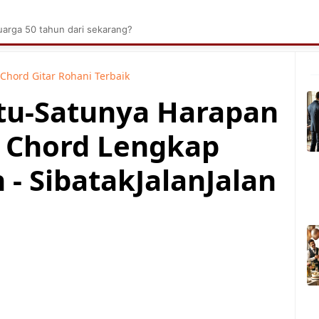
brik Kelapa Sawit
Tarombo Batak
Umpasa Bata
arga 50 tahun dari sekarang?
Chord Gitar Rohani Terbaik
tu-Satunya Harapan
n Chord Lengkap
- SibatakJalanJalan