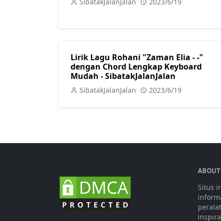
SibatakJalanJalan
2023/6/19
Lirik Lagu Rohani "Zaman Elia - -"
dengan Chord Lengkap Keyboard
Mudah - SibatakJalanJalan
SibatakJalanJalan
2023/6/19
ABOUT
Situs 
informa
perala
inspir