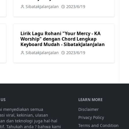
SibatakJalanJalan
2023/6/19
Lirik Lagu Rohani "Your Mercy - KA
Worship" dengan Chord Lengkap
Keyboard Mudah - SibatakJalanJalan
SibatakJalanJalan
2023/6/19
 US
LEARN MORE
ini menyediakan semua
Disclaimer
si viral, kekinian, ulasan
Privacy Policy
tan dan teknologi juga hal-hal
Terms and Condition
atif. Tahukah anda ? bahwa kami