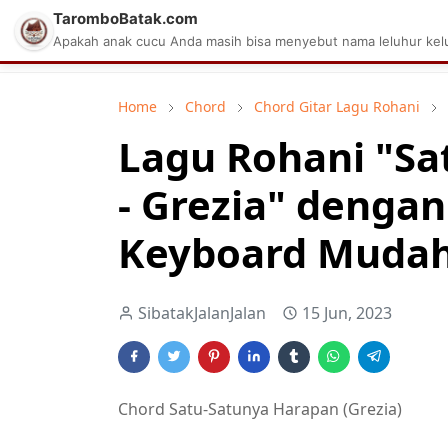
TaromboBatak.com
Matius Celcius Sinaga
Aplikasi Pa
Apakah anak cucu Anda masih bisa menyebut nama leluhur kelu
Home
Chord
Chord Gitar Lagu Rohani
Lagu Rohani "Sa
- Grezia" denga
Keyboard Mudah 
SibatakJalanJalan
15 Jun, 2023
Chord Satu-Satunya Harapan (Grezia)