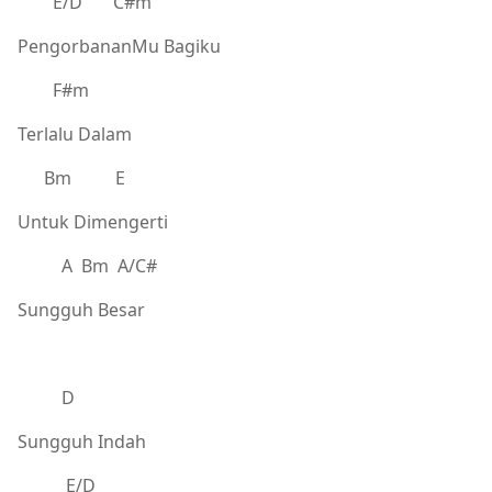
E/D C#m
PengorbananMu Bagiku
F#m
Terlalu Dalam
Bm E
Untuk Dimengerti
A Bm A/C#
Sungguh Besar
D
Sungguh Indah
E/D