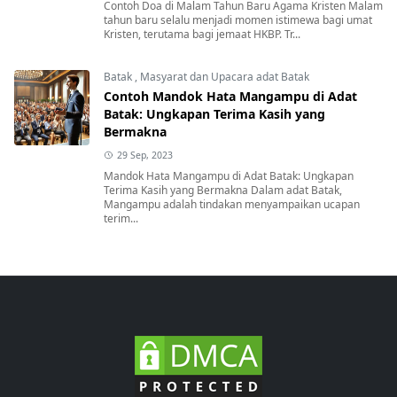
Contoh Doa di Malam Tahun Baru Agama Kristen Malam
tahun baru selalu menjadi momen istimewa bagi umat
Kristen, terutama bagi jemaat HKBP. Tr...
Batak
,
Masyarat dan Upacara adat Batak
Contoh Mandok Hata Mangampu di Adat
Batak: Ungkapan Terima Kasih yang
Bermakna
29 Sep, 2023
Mandok Hata Mangampu di Adat Batak: Ungkapan
Terima Kasih yang Bermakna Dalam adat Batak,
Mangampu adalah tindakan menyampaikan ucapan
terim...