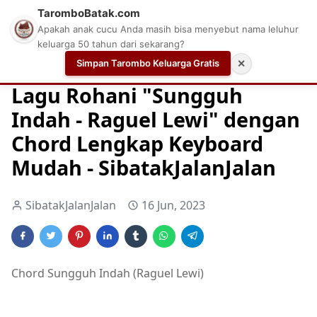
TaromboBatak.com
Apakah anak cucu Anda masih bisa menyebut nama leluhur
keluarga 50 tahun dari sekarang?
Simpan Tarombo Keluarga Gratis
✕
Home
Chord
Chord Gitar Lagu Rohani
Chord Gitar Ro
Lagu Rohani "Sungguh
Indah - Raguel Lewi" dengan
Chord Lengkap Keyboard
Mudah - SibatakJalanJalan
SibatakJalanJalan
16 Jun, 2023
Chord Sungguh Indah (Raguel Lewi)