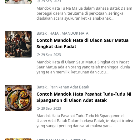
29 Sep, 2023
Mandok Hata Tu Na Malua dalam Bahasa Batak Dalam
berbagai daerah, terutama di perkotaan, seringkali
diadakan acara syukuran ketika anak-anak...
Batak
,
HATA
,
MANDOK HATA
Contoh Mandok Hata di Ulaon Saur Matua
Singkat dan Padat
29 Sep, 2023
Mandok Hata di Ulaon Saur Matua Singkat dan Padat
Saur Matua adalah orang yang telah meninggal dunia
yang telah memiliki keturunan dan cucu...
Batak
,
Pernikahan Adat Batak
Contoh Mandok Hata Pasahat Tudu-Tudu Ni
Sipanganon di Ulaon Adat Batak
29 Sep, 2023
Mandok Hata Pasahat Tudu-Tudu Ni Sipanganon di
Ulaon Adat Batak Dalam budaya Batak, terdapat tradisi
yang sangat penting dan sarat makna yan...