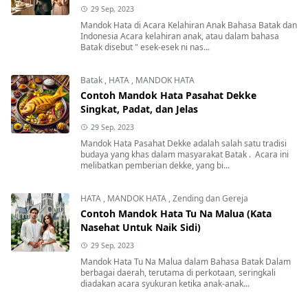
29 Sep, 2023
Mandok Hata di Acara Kelahiran Anak Bahasa Batak dan
Indonesia Acara kelahiran anak, atau dalam bahasa
Batak disebut " esek-esek ni nas...
Batak
,
HATA
,
MANDOK HATA
Contoh Mandok Hata Pasahat Dekke
Singkat, Padat, dan Jelas
29 Sep, 2023
Mandok Hata Pasahat Dekke adalah salah satu tradisi
budaya yang khas dalam masyarakat Batak . Acara ini
melibatkan pemberian dekke, yang bi...
HATA
,
MANDOK HATA
,
Zending dan Gereja
Contoh Mandok Hata Tu Na Malua (Kata
Nasehat Untuk Naik Sidi)
29 Sep, 2023
Mandok Hata Tu Na Malua dalam Bahasa Batak Dalam
berbagai daerah, terutama di perkotaan, seringkali
diadakan acara syukuran ketika anak-anak...