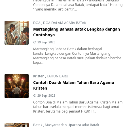
Hepeng dalam Terjemahan Batak - Indonesia Lengkap
Contohnya Dalam bahasa Batak, terdapat kata " Hepeng
" yang memiliki arti pentin...
DOA
,
DOA DALAM ACARA BATAK
Martangiang Bahasa Batak Lengkap dengan
Contohnya
29 Sep, 2023
Martangiang Bahasa Batak dalam berbagai
kondisi Lengkap dengan Contohnya Martangiang
Martangiang bahasa Batak merupakan tindakan berdoa
kepa...
Kristen
,
TAHUN BARU
Contoh Doa di Malam Tahun Baru Agama
Kristen
29 Sep, 2023
Contoh Doa di Malam Tahun Baru Agama Kristen Malam
tahun baru selalu menjadi momen istimewa bagi umat
Kristen, terutama bagi jemaat HKBP. Tr...
Batak
,
Masyarat dan Upacara adat Batak