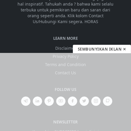
hal inspiratif. Tahukah anda ? bahwa kami selalu
terbuka untuk pemikiran baru dan saran dari
orang seperti anda. Klik kolom Contact
Us/Hubungi Kami segera. HORAS
LEARN MORE
Disclaimer
SEMBUNYIKAN IKLAN ✕
Privacy Policy
Terms and Condition
Contact Us
FOLLOW US
NEWSLETTER