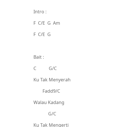
Intro :
F C/E G Am
F C/E G
Bait :
C G/C
Ku Tak Menyerah
Fadd9/C
Walau Kadang
G/C
Ku Tak Mengerti