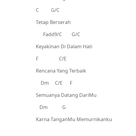
C G/C
Tetap Berserah
Fadd9/C G/C
Keyakinan Di Dalam Hati
F C/E
Rencana Yang Terbaik
Dm C/E F
Semuanya Datang DariMu
Dm G
Karna TanganMu Memurnikanku