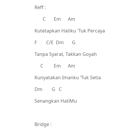
Reff :
C Em Am
Kutetapkan Hatiku 'Tuk Percaya
F C/E Dm G
Tanpa Syarat, Takkan Goyah
C Em Am
Kunyatakan Imanku ‘Tuk Setia
Dm G C
Senangkan HatiMu
Bridge :