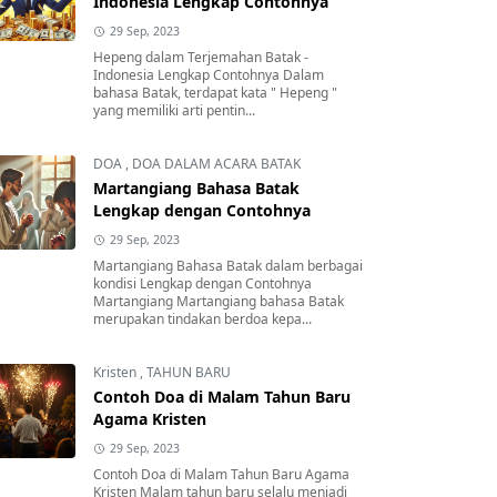
Indonesia Lengkap Contohnya
29 Sep, 2023
Hepeng dalam Terjemahan Batak -
Indonesia Lengkap Contohnya Dalam
bahasa Batak, terdapat kata " Hepeng "
yang memiliki arti pentin...
DOA
,
DOA DALAM ACARA BATAK
Martangiang Bahasa Batak
Lengkap dengan Contohnya
29 Sep, 2023
Martangiang Bahasa Batak dalam berbagai
kondisi Lengkap dengan Contohnya
Martangiang Martangiang bahasa Batak
merupakan tindakan berdoa kepa...
Kristen
,
TAHUN BARU
Contoh Doa di Malam Tahun Baru
Agama Kristen
29 Sep, 2023
Contoh Doa di Malam Tahun Baru Agama
Kristen Malam tahun baru selalu menjadi