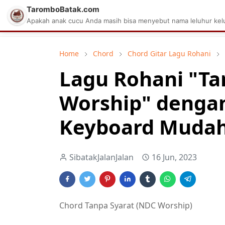
TaromboBatak.com
Matius Celcius Sinaga
Aplikasi Pa
Apakah anak cucu Anda masih bisa menyebut nama leluhur kelu
Home
Chord
Chord Gitar Lagu Rohani
Lagu Rohani "Ta
Worship" denga
Keyboard Mudah 
SibatakJalanJalan
16 Jun, 2023
Chord Tanpa Syarat (NDC Worship)