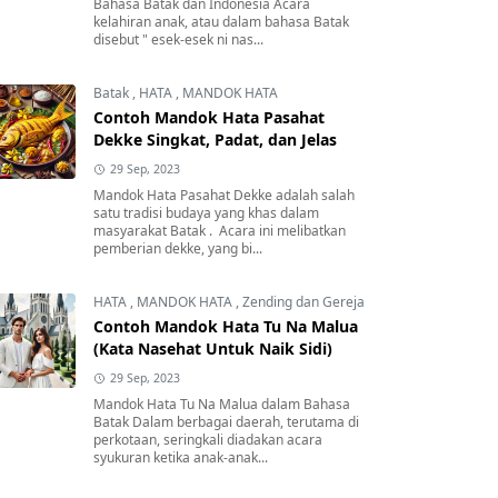
Bahasa Batak dan Indonesia Acara
kelahiran anak, atau dalam bahasa Batak
disebut " esek-esek ni nas...
Batak
,
HATA
,
MANDOK HATA
Contoh Mandok Hata Pasahat
Dekke Singkat, Padat, dan Jelas
29 Sep, 2023
Mandok Hata Pasahat Dekke adalah salah
satu tradisi budaya yang khas dalam
masyarakat Batak . Acara ini melibatkan
pemberian dekke, yang bi...
HATA
,
MANDOK HATA
,
Zending dan Gereja
Contoh Mandok Hata Tu Na Malua
(Kata Nasehat Untuk Naik Sidi)
29 Sep, 2023
Mandok Hata Tu Na Malua dalam Bahasa
Batak Dalam berbagai daerah, terutama di
perkotaan, seringkali diadakan acara
syukuran ketika anak-anak...