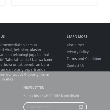
 US
LEARN MORE
ini menyediakan semua
Disclaimer
si viral, kekinian, ulasan
Privacy Policy
tan dan teknologi juga hal-hal
Terms and Condition
atif. Tahukah anda ? bahwa kami
 terbuka untuk pemikiran baru
Contact Us
ran dari orang seperti anda.
olom Contact Us/Hubungi Kami
. HORAS
NEWSLETTER
Kamu bisa SUBSCRIBE kami disini