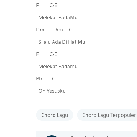
F C/E
Melekat PadaMu
Dm Am G
S'lalu Ada Di HatiMu
F C/E
Melekat Padamu
Bb G
Oh Yesusku
Chord Lagu
Chord Lagu Terpopuler