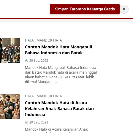
Simpan Tarombo Keluarga Gratis
✕
k
Aplikasi AI Teleprompter dan Pembuat Skrip Video 
HATA
,
MANDOK HATA
Contoh Mandok Hata Mangapuli
Bahasa Indonesia dan Batak
29 Sep, 2023
Mandok Hata Mangapuli Bahasa Indonesia
dan Batak Mandok hata di acara meninggal
ulaon habot ni Roha (Duka Cita) atau lebih
dikenal Mangapul...
HATA
,
MANDOK HATA
Contoh Mandok Hata di Acara
Kelahiran Anak Bahasa Batak dan
Indonesia
29 Sep, 2023
Mandok Hata di Acara Kelahiran Anak