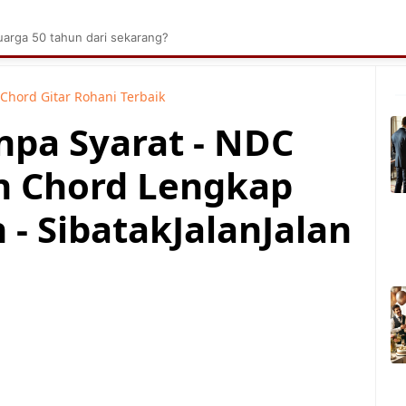
brik Kelapa Sawit
Tarombo Batak
Umpasa Bata
arga 50 tahun dari sekarang?
Chord Gitar Rohani Terbaik
npa Syarat - NDC
n Chord Lengkap
- SibatakJalanJalan