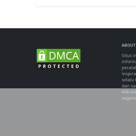
ABOUT
Situs 
informa
perala
inspir
selalu
dan sa
Klik k
segera