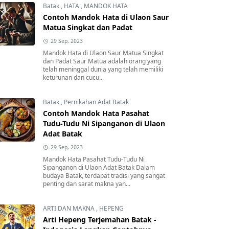
Batak
,
HATA
,
MANDOK HATA
Contoh Mandok Hata di Ulaon Saur
Matua Singkat dan Padat
29 Sep, 2023
Mandok Hata di Ulaon Saur Matua Singkat
dan Padat Saur Matua adalah orang yang
telah meninggal dunia yang telah memiliki
keturunan dan cucu...
Batak
,
Pernikahan Adat Batak
Contoh Mandok Hata Pasahat
Tudu-Tudu Ni Sipanganon di Ulaon
Adat Batak
29 Sep, 2023
Mandok Hata Pasahat Tudu-Tudu Ni
Sipanganon di Ulaon Adat Batak Dalam
budaya Batak, terdapat tradisi yang sangat
penting dan sarat makna yan...
ARTI DAN MAKNA
,
HEPENG
Arti Hepeng Terjemahan Batak -