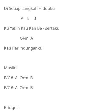
Di Setiap Langkah Hidupku
A E B
Ku Yakin Kau Kan Be - sertaku
C#m A
Kau Perlindunganku
Musik :
E/G# A C#m B
E/G# A C#m B
Bridge :