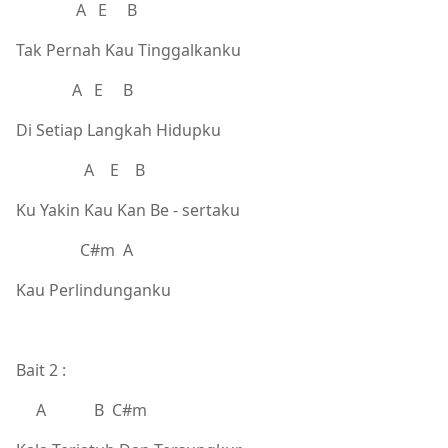
A E B
Tak Pernah Kau Tinggalkanku
A E B
Di Setiap Langkah Hidupku
A E B
Ku Yakin Kau Kan Be - sertaku
C#m A
Kau Perlindunganku
Bait 2 :
A B C#m