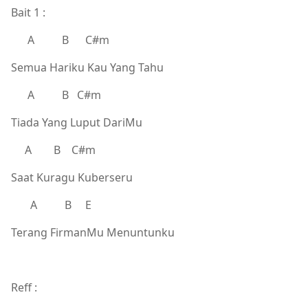
Bait 1 :
A B C#m
Semua Hariku Kau Yang Tahu
A B C#m
Tiada Yang Luput DariMu
A B C#m
Saat Kuragu Kuberseru
A B E
Terang FirmanMu Menuntunku
Reff :