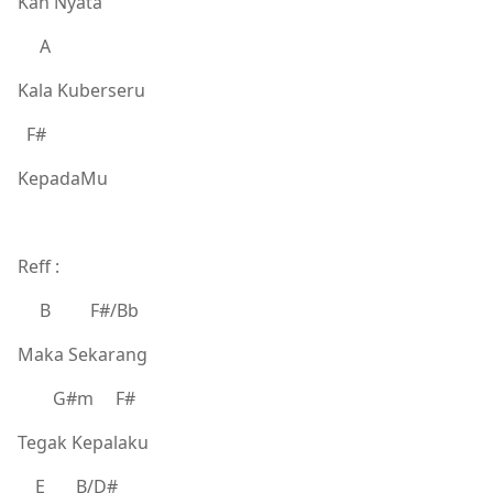
Kan Nyata
A
Kala Kuberseru
F#
KepadaMu
Reff :
B F#/Bb
Maka Sekarang
G#m F#
Tegak Kepalaku
E B/D#