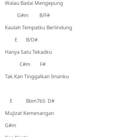
Walau Badai Mengepung
G#m B/F#
Kaulah Tempatku Berlindung
E B/D#
Hanya Satu Tekadku
C#m F#
Tak Kan Tinggalkan Imanku
E Bbm7b5 D#
Mujizat Kemenangan
G#m