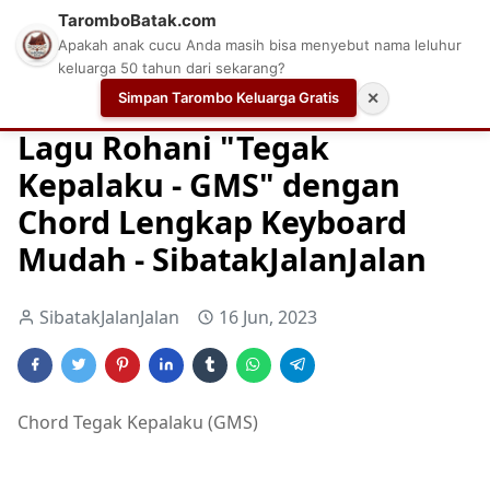
TaromboBatak.com
Apakah anak cucu Anda masih bisa menyebut nama leluhur
keluarga 50 tahun dari sekarang?
Simpan Tarombo Keluarga Gratis
✕
Home
Chord
Chord Gitar Lagu Rohani
Chord Gitar Ro
Lagu Rohani "Tegak
Kepalaku - GMS" dengan
Chord Lengkap Keyboard
Mudah - SibatakJalanJalan
SibatakJalanJalan
16 Jun, 2023
Chord Tegak Kepalaku (GMS)