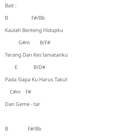
Bait :
B F#/Bb
Kaulah Benteng Hidupku
G#m B/F#
Terang Dan Kes'lamatanku
E B/D#
Pada Siapa Ku Harus Takut
C#m F#
Dan Geme - tar
B F#/Bb