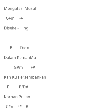
Mengatasi Musuh
C#m F#
Diseke - liling
B D#m
Dalam KemahMu
G#m F#
Kan Ku Persembahkan
E B/D#
Korban Pujian
C#m F# B