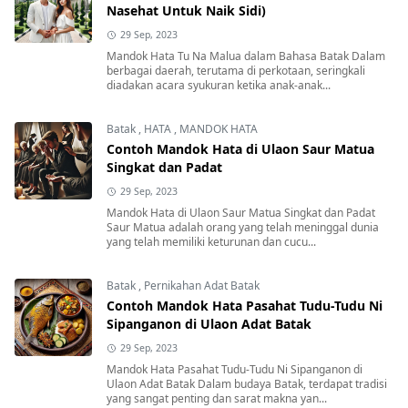
Nasehat Untuk Naik Sidi)
29 Sep, 2023
Mandok Hata Tu Na Malua dalam Bahasa Batak Dalam
berbagai daerah, terutama di perkotaan, seringkali
diadakan acara syukuran ketika anak-anak...
Batak
,
HATA
,
MANDOK HATA
Contoh Mandok Hata di Ulaon Saur Matua
Singkat dan Padat
29 Sep, 2023
Mandok Hata di Ulaon Saur Matua Singkat dan Padat
Saur Matua adalah orang yang telah meninggal dunia
yang telah memiliki keturunan dan cucu...
Batak
,
Pernikahan Adat Batak
Contoh Mandok Hata Pasahat Tudu-Tudu Ni
Sipanganon di Ulaon Adat Batak
29 Sep, 2023
Mandok Hata Pasahat Tudu-Tudu Ni Sipanganon di
Ulaon Adat Batak Dalam budaya Batak, terdapat tradisi
yang sangat penting dan sarat makna yan...