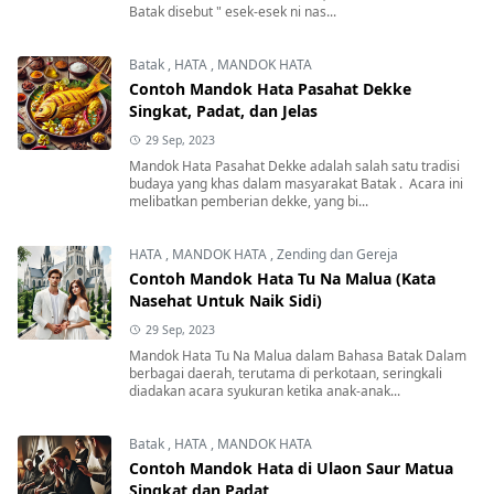
Batak disebut " esek-esek ni nas...
Batak
,
HATA
,
MANDOK HATA
Contoh Mandok Hata Pasahat Dekke
Singkat, Padat, dan Jelas
29 Sep, 2023
Mandok Hata Pasahat Dekke adalah salah satu tradisi
budaya yang khas dalam masyarakat Batak . Acara ini
melibatkan pemberian dekke, yang bi...
HATA
,
MANDOK HATA
,
Zending dan Gereja
Contoh Mandok Hata Tu Na Malua (Kata
Nasehat Untuk Naik Sidi)
29 Sep, 2023
Mandok Hata Tu Na Malua dalam Bahasa Batak Dalam
berbagai daerah, terutama di perkotaan, seringkali
diadakan acara syukuran ketika anak-anak...
Batak
,
HATA
,
MANDOK HATA
Contoh Mandok Hata di Ulaon Saur Matua
Singkat dan Padat