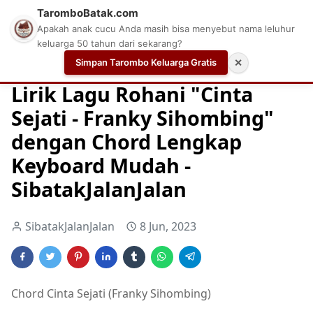
TaromboBatak.com
Apakah anak cucu Anda masih bisa menyebut nama leluhur
keluarga 50 tahun dari sekarang?
Simpan Tarombo Keluarga Gratis
✕
Home
Chord
Chord Gitar Lagu Rohani
Chord Gitar Ro
Lirik Lagu Rohani "Cinta
Sejati - Franky Sihombing"
dengan Chord Lengkap
Keyboard Mudah -
SibatakJalanJalan
SibatakJalanJalan
8 Jun, 2023
Chord Cinta Sejati (Franky Sihombing)