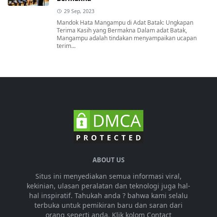
29 Sep, 2023
Mandok Hata Mangampu di Adat Batak: Ungkapan
Terima Kasih yang Bermakna Dalam adat Batak,
Mangampu adalah tindakan menyampaikan ucapan
terim...
ABOUT US
Situs ini menyediakan semua informasi viral,
kekinian, ulasan peralatan dan teknologi juga hal-
hal inspiratif. Tahukah anda ? bahwa kami selalu
terbuka untuk pemikiran baru dan saran dari
orang seperti anda. Klik kolom Contact