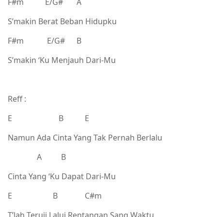
F#m E/G# A
S’makin Berat Beban Hidupku
F#m E/G# B
S’makin ‘Ku Menjauh Dari-Mu
Reff :
E B E
Namun Ada Cinta Yang Tak Pernah Berlalu
A B
Cinta Yang ‘Ku Dapat Dari-Mu
E B C#m
T’lah Teruji Lalui Rentangan Sang Waktu