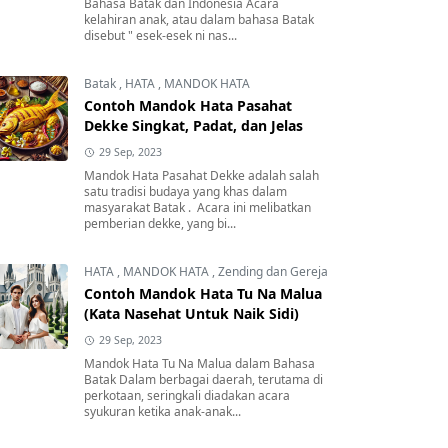
Bahasa Batak dan Indonesia Acara
kelahiran anak, atau dalam bahasa Batak
disebut " esek-esek ni nas...
Batak
,
HATA
,
MANDOK HATA
Contoh Mandok Hata Pasahat
Dekke Singkat, Padat, dan Jelas
29 Sep, 2023
Mandok Hata Pasahat Dekke adalah salah
satu tradisi budaya yang khas dalam
masyarakat Batak . Acara ini melibatkan
pemberian dekke, yang bi...
HATA
,
MANDOK HATA
,
Zending dan Gereja
Contoh Mandok Hata Tu Na Malua
(Kata Nasehat Untuk Naik Sidi)
29 Sep, 2023
Mandok Hata Tu Na Malua dalam Bahasa
Batak Dalam berbagai daerah, terutama di
perkotaan, seringkali diadakan acara
syukuran ketika anak-anak...