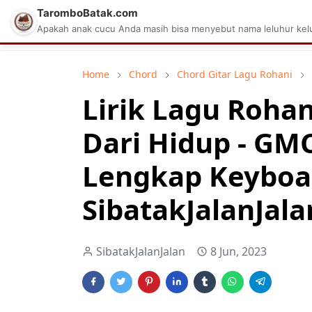
TaromboBatak.com
Matius Celcius Sinaga
Aplikasi Pa
Apakah anak cucu Anda masih bisa menyebut nama leluhur kelu
Home
Chord
Chord Gitar Lagu Rohani
Lirik Lagu Roha
Dari Hidup - GM
Lengkap Keyboa
SibatakJalanJala
SibatakJalanJalan
8 Jun, 2023