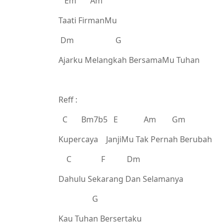
Em Am
Taati FirmanMu
Dm G
Ajarku Melangkah BersamaMu Tuhan
Reff :
C Bm7b5 E Am Gm
Kupercaya JanjiMu Tak Pernah Berubah
C F Dm
Dahulu Sekarang Dan Selamanya
G
Kau Tuhan Bersertaku