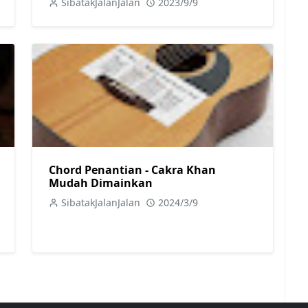
SibatakJalanJalan
2023/9/9
Chord Penantian - Cakra Khan
Mudah Dimainkan
SibatakJalanJalan
2024/3/9