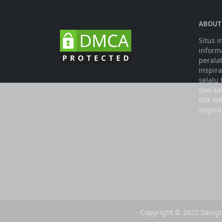
ABOUT
Situs 
informa
perala
inspir
selalu
dan sa
Klik k
segera
Copyright © 2025 Desig