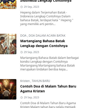
Indonesia Lengkap Contohnya
29 Sep, 2023
Hepeng dalam Terjemahan Batak -
Indonesia Lengkap Contohnya Dalam
bahasa Batak, terdapat kata " Hepeng "
yang memiliki arti pentin...
DOA
,
DOA DALAM ACARA BATAK
Martangiang Bahasa Batak
Lengkap dengan Contohnya
29 Sep, 2023
Martangiang Bahasa Batak dalam berbagai
kondisi Lengkap dengan Contohnya
Martangiang Martangiang bahasa Batak
merupakan tindakan berdoa kepa...
Kristen
,
TAHUN BARU
Contoh Doa di Malam Tahun Baru
Agama Kristen
29 Sep, 2023
Contoh Doa di Malam Tahun Baru Agama
Kristen Malam tahun baru selalu menjadi