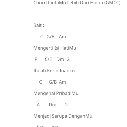
Chord CintaMu Lebih Dari Hidup (GMCC)
Bait :
C G/B Am
Mengerti Isi HatiMu
F C/E Dm G
Itulah Kerinduanku
C G/B Am
Mengenal PribadiMu
A Dm G
Menjadi Serupa DenganMu