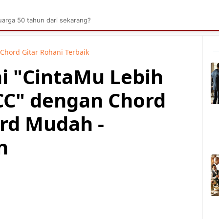
brik Kelapa Sawit
Tarombo Batak
Umpasa Bata
arga 50 tahun dari sekarang?
Chord Gitar Rohani Terbaik
ni "CintaMu Lebih
CC" dengan Chord
rd Mudah -
n