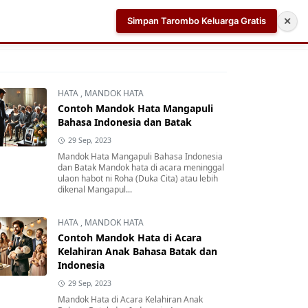
Simpan Tarombo Keluarga Gratis
✕
k
Aplikasi AI Teleprompter dan Pembuat Skrip Video 
HATA
,
MANDOK HATA
Contoh Mandok Hata Mangapuli
Bahasa Indonesia dan Batak
29 Sep, 2023
Mandok Hata Mangapuli Bahasa Indonesia
dan Batak Mandok hata di acara meninggal
ulaon habot ni Roha (Duka Cita) atau lebih
dikenal Mangapul...
HATA
,
MANDOK HATA
Contoh Mandok Hata di Acara
Kelahiran Anak Bahasa Batak dan
Indonesia
29 Sep, 2023
Mandok Hata di Acara Kelahiran Anak