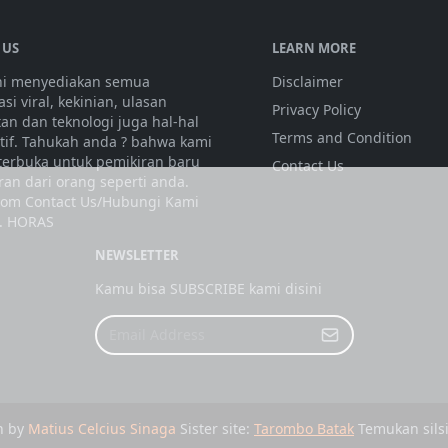
 US
LEARN MORE
ini menyediakan semua
Disclaimer
si viral, kekinian, ulasan
Privacy Policy
tan dan teknologi juga hal-hal
Terms and Condition
atif. Tahukah anda ? bahwa kami
 terbuka untuk pemikiran baru
Contact Us
ran dari orang seperti anda.
olom Contact Us/Hubungi Kami
. HORAS
NEWSLETTER
Kamu bisa SUBSCRIBE kami disini
n by
Matius Celcius Sinaga
Sister site:
Tarombo Batak
Temukan silsi