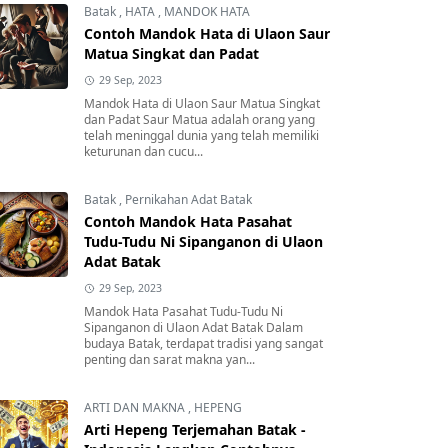
Batak
,
HATA
,
MANDOK HATA
Contoh Mandok Hata di Ulaon Saur
Matua Singkat dan Padat
29 Sep, 2023
Mandok Hata di Ulaon Saur Matua Singkat
dan Padat Saur Matua adalah orang yang
telah meninggal dunia yang telah memiliki
keturunan dan cucu...
Batak
,
Pernikahan Adat Batak
Contoh Mandok Hata Pasahat
Tudu-Tudu Ni Sipanganon di Ulaon
Adat Batak
29 Sep, 2023
Mandok Hata Pasahat Tudu-Tudu Ni
Sipanganon di Ulaon Adat Batak Dalam
budaya Batak, terdapat tradisi yang sangat
penting dan sarat makna yan...
ARTI DAN MAKNA
,
HEPENG
Arti Hepeng Terjemahan Batak -