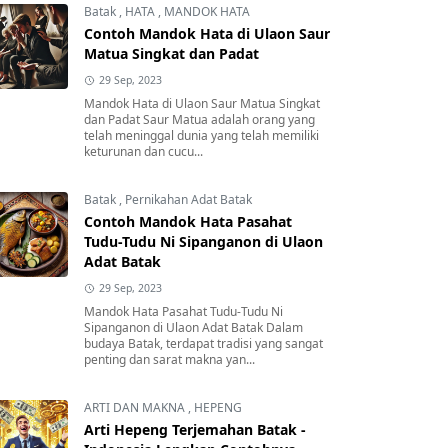
Batak
,
HATA
,
MANDOK HATA
Contoh Mandok Hata di Ulaon Saur
Matua Singkat dan Padat
29 Sep, 2023
Mandok Hata di Ulaon Saur Matua Singkat
dan Padat Saur Matua adalah orang yang
telah meninggal dunia yang telah memiliki
keturunan dan cucu...
Batak
,
Pernikahan Adat Batak
Contoh Mandok Hata Pasahat
Tudu-Tudu Ni Sipanganon di Ulaon
Adat Batak
29 Sep, 2023
Mandok Hata Pasahat Tudu-Tudu Ni
Sipanganon di Ulaon Adat Batak Dalam
budaya Batak, terdapat tradisi yang sangat
penting dan sarat makna yan...
ARTI DAN MAKNA
,
HEPENG
Arti Hepeng Terjemahan Batak -