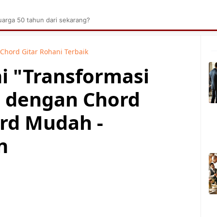
brik Kelapa Sawit
Tarombo Batak
Umpasa Bata
arga 50 tahun dari sekarang?
Chord Gitar Rohani Terbaik
i "Transformasi
r" dengan Chord
rd Mudah -
n