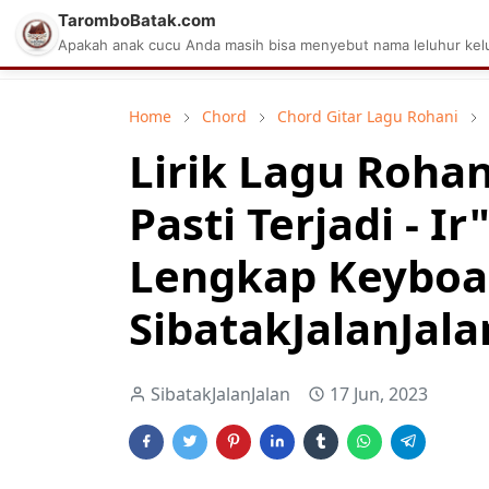
TaromboBatak.com
Matius Celcius Sinaga
Aplikasi Pa
Apakah anak cucu Anda masih bisa menyebut nama leluhur kelu
Home
Chord
Chord Gitar Lagu Rohani
Lirik Lagu Rohan
Pasti Terjadi - I
Lengkap Keyboa
SibatakJalanJala
SibatakJalanJalan
17 Jun, 2023