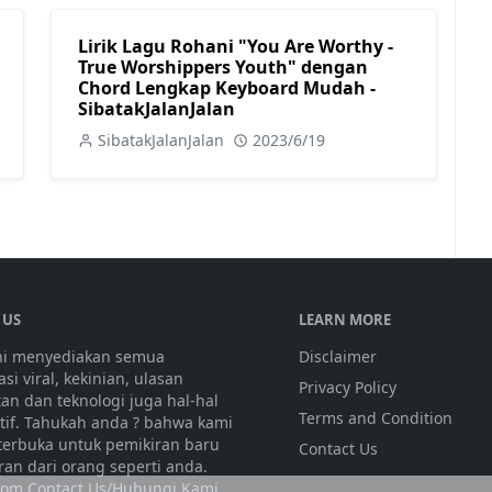
Lirik Lagu Rohani "You Are Worthy -
True Worshippers Youth" dengan
Chord Lengkap Keyboard Mudah -
SibatakJalanJalan
SibatakJalanJalan
2023/6/19
 US
LEARN MORE
ini menyediakan semua
Disclaimer
si viral, kekinian, ulasan
Privacy Policy
tan dan teknologi juga hal-hal
Terms and Condition
atif. Tahukah anda ? bahwa kami
 terbuka untuk pemikiran baru
Contact Us
ran dari orang seperti anda.
olom Contact Us/Hubungi Kami