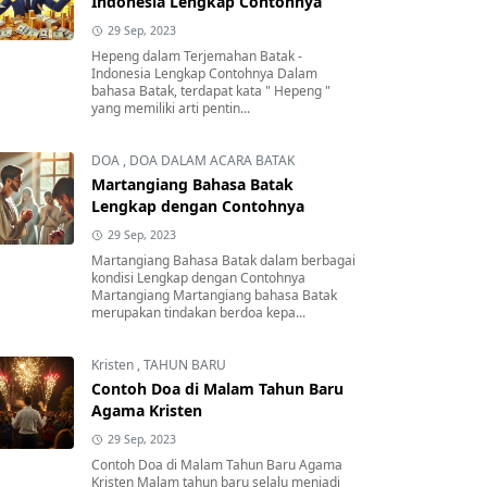
Indonesia Lengkap Contohnya
29 Sep, 2023
Hepeng dalam Terjemahan Batak -
Indonesia Lengkap Contohnya Dalam
bahasa Batak, terdapat kata " Hepeng "
yang memiliki arti pentin...
DOA
,
DOA DALAM ACARA BATAK
Martangiang Bahasa Batak
Lengkap dengan Contohnya
29 Sep, 2023
Martangiang Bahasa Batak dalam berbagai
kondisi Lengkap dengan Contohnya
Martangiang Martangiang bahasa Batak
merupakan tindakan berdoa kepa...
Kristen
,
TAHUN BARU
Contoh Doa di Malam Tahun Baru
Agama Kristen
29 Sep, 2023
Contoh Doa di Malam Tahun Baru Agama
Kristen Malam tahun baru selalu menjadi