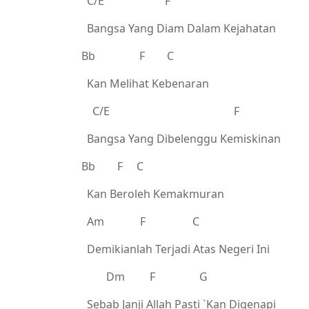
C/E F
Bangsa Yang Diam Dalam Kejahatan
Bb F C
Kan Melihat Kebenaran
C/E F
Bangsa Yang Dibelenggu Kemiskinan
Bb F C
Kan Beroleh Kemakmuran
Am F C
Demikianlah Terjadi Atas Negeri Ini
Dm F G
Sebab Janji Allah Pasti `Kan Digenapi