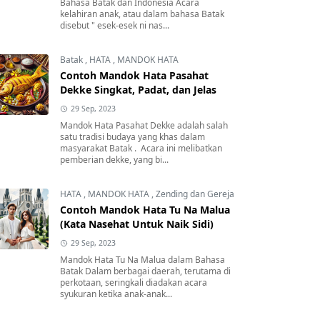
Bahasa Batak dan Indonesia Acara
kelahiran anak, atau dalam bahasa Batak
disebut " esek-esek ni nas...
Batak
,
HATA
,
MANDOK HATA
Contoh Mandok Hata Pasahat
Dekke Singkat, Padat, dan Jelas
29 Sep, 2023
Mandok Hata Pasahat Dekke adalah salah
satu tradisi budaya yang khas dalam
masyarakat Batak . Acara ini melibatkan
pemberian dekke, yang bi...
HATA
,
MANDOK HATA
,
Zending dan Gereja
Contoh Mandok Hata Tu Na Malua
(Kata Nasehat Untuk Naik Sidi)
29 Sep, 2023
Mandok Hata Tu Na Malua dalam Bahasa
Batak Dalam berbagai daerah, terutama di
perkotaan, seringkali diadakan acara
syukuran ketika anak-anak...