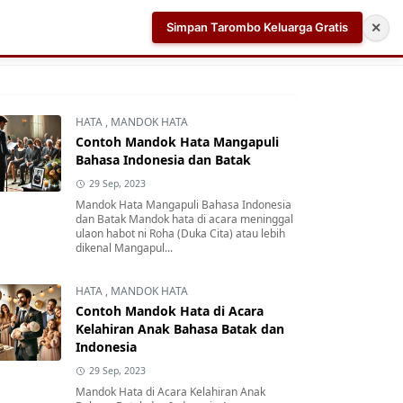
Simpan Tarombo Keluarga Gratis
✕
k
Aplikasi AI Teleprompter dan Pembuat Skrip Video 
HATA
,
MANDOK HATA
Contoh Mandok Hata Mangapuli
Bahasa Indonesia dan Batak
29 Sep, 2023
Mandok Hata Mangapuli Bahasa Indonesia
dan Batak Mandok hata di acara meninggal
ulaon habot ni Roha (Duka Cita) atau lebih
dikenal Mangapul...
HATA
,
MANDOK HATA
Contoh Mandok Hata di Acara
Kelahiran Anak Bahasa Batak dan
Indonesia
29 Sep, 2023
Mandok Hata di Acara Kelahiran Anak