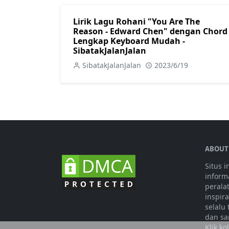
Lirik Lagu Rohani "You Are The
Reason - Edward Chen" dengan Chord
Lengkap Keyboard Mudah -
SibatakJalanJalan
SibatakJalanJalan
2023/6/19
ABOUT
Situs 
informa
perala
inspir
selalu
dan sa
Klik k