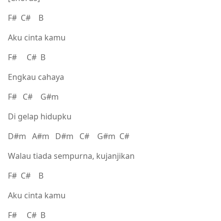
F# C# B
Aku cinta kamu
F# C# B
Engkau cahaya
F# C# G#m
Di gelap hidupku
D#m A#m D#m C# G#m C#
Walau tiada sempurna, kujanjikan
F# C# B
Aku cinta kamu
F# C# B