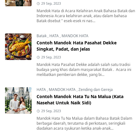
29 Sep, 2023
Mandok Hata di Acara Kelahiran Anak Bahasa Batak dan
Indonesia Acara kelahiran anak, atau dalam bahasa
Batak disebut " esek-esek ni nas...
Batak
,
HATA
,
MANDOK HATA
Contoh Mandok Hata Pasahat Dekke
Singkat, Padat, dan Jelas
29 Sep, 2023
Mandok Hata Pasahat Dekke adalah salah satu tradisi
budaya yang khas dalam masyarakat Batak . Acara ini
melibatkan pemberian dekke, yang bi...
HATA
,
MANDOK HATA
,
Zending dan Gereja
Contoh Mandok Hata Tu Na Malua (Kata
Nasehat Untuk Naik Sidi)
29 Sep, 2023
Mandok Hata Tu Na Malua dalam Bahasa Batak Dalam
berbagai daerah, terutama di perkotaan, seringkali
diadakan acara syukuran ketika anak-anak...