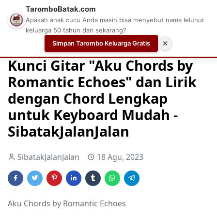
TaromboBatak.com
Apakah anak cucu Anda masih bisa menyebut nama leluhur
keluarga 50 tahun dari sekarang?
Simpan Tarombo Keluarga Gratis
✕
Home
Chord
Chord Gitar
Easy Guitar Tabs
Kunci Gitar "Aku Chords by
Romantic Echoes" dan Lirik
dengan Chord Lengkap
untuk Keyboard Mudah -
SibatakJalanJalan
SibatakJalanJalan
18 Agu, 2023
Aku Chords by Romantic Echoes