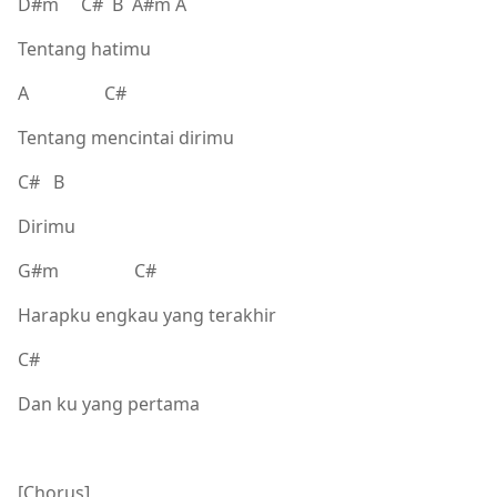
D#m C# B A#m A
Tentang hatimu
A C#
Tentang mencintai dirimu
C# B
Dirimu
G#m C#
Harapku engkau yang terakhir
C#
Dan ku yang pertama
[Chorus]