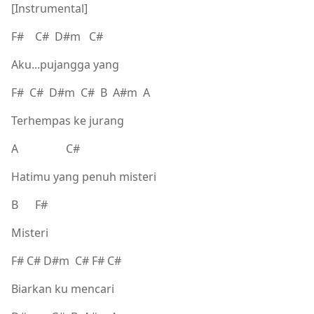
[Instrumental]
F# C# D#m C#
Aku...pujangga yang
F# C# D#m C# B A#m A
Terhempas ke jurang
A C#
Hatimu yang penuh misteri
B F#
Misteri
F# C# D#m C# F# C#
Biarkan ku mencari