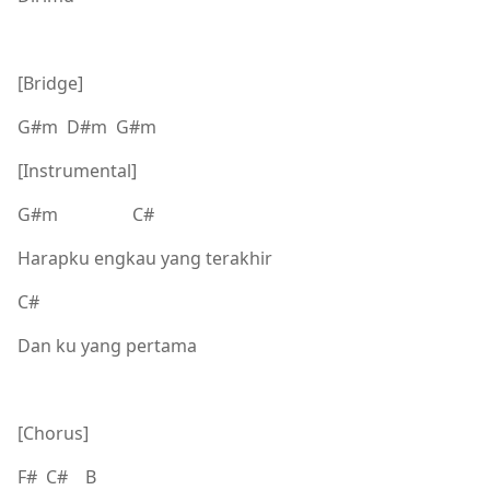
[Bridge]
G#m D#m G#m
[Instrumental]
G#m C#
Harapku engkau yang terakhir
C#
Dan ku yang pertama
[Chorus]
F# C# B