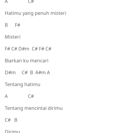
A C#
Hatimu yang penuh misteri
B F#
Misteri
F# C# D#m C# F# C#
Biarkan ku mencari
D#m C# B A#m A
Tentang hatimu
A C#
Tentang mencintai dirimu
C# B
Dirimu