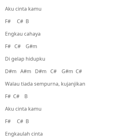
Aku cinta kamu
F# C# B
Engkau cahaya
F# C# G#m
Di gelap hidupku
D#m A#m D#m C# G#m C#
Walau tiada sempurna, kujanjikan
F# C# B
Aku cinta kamu
F# C# B
Engkaulah cinta