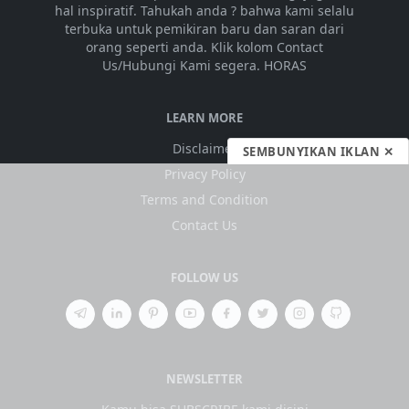
hal inspiratif. Tahukah anda ? bahwa kami selalu
terbuka untuk pemikiran baru dan saran dari
orang seperti anda. Klik kolom Contact
Us/Hubungi Kami segera. HORAS
LEARN MORE
Disclaimer
SEMBUNYIKAN IKLAN ✕
Privacy Policy
Terms and Condition
Contact Us
FOLLOW US
NEWSLETTER