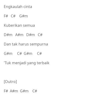
Engkaulah cinta
F# C# G#m
Kuberikan semua
D#m A#m D#m C#
Dan tak harus sempurna
G#m C# G#m C#
'Tuk menjadi yang terbaik
[Outro]
F# A#m G#m C#