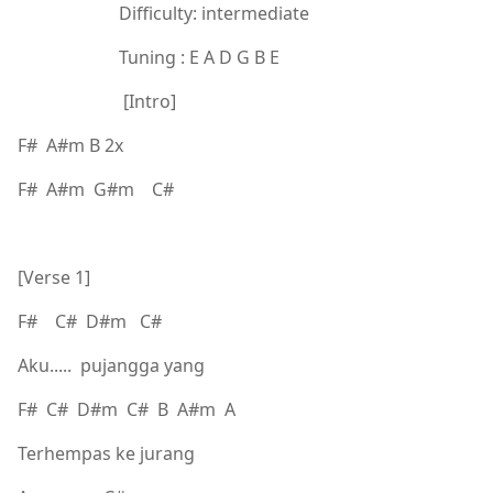
Difficulty: intermediate
Tuning : E A D G B E
[Intro]
F# A#m B 2x
F# A#m G#m C#
[Verse 1]
F# C# D#m C#
Aku..... pujangga yang
F# C# D#m C# B A#m A
Terhempas ke jurang