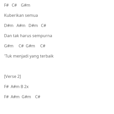
F# C# G#m
Kuberikan semua
D#m A#m D#m C#
Dan tak harus sempurna
G#m C# G#m C#
'Tuk menjadi yang terbaik
[Verse 2]
F# A#m B 2x
F# A#m G#m C#