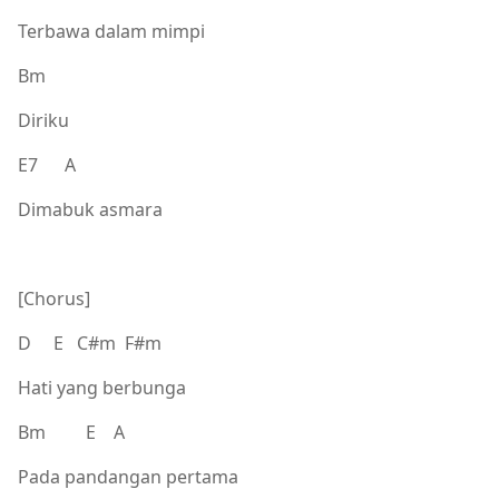
Terbawa dalam mimpi
Bm
Diriku
E7 A
Dimabuk asmara
[Chorus]
D E C#m F#m
Hati yang berbunga
Bm E A
Pada pandangan pertama