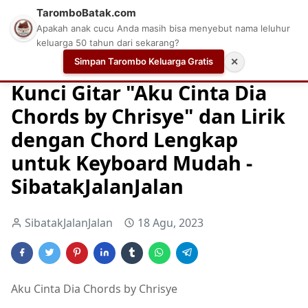
TaromboBatak.com
Apakah anak cucu Anda masih bisa menyebut nama leluhur
keluarga 50 tahun dari sekarang?
Simpan Tarombo Keluarga Gratis
✕
Home
Chord
Chord Gitar
Easy Guitar Tabs
Kunci Gitar "Aku Cinta Dia
Chords by Chrisye" dan Lirik
dengan Chord Lengkap
untuk Keyboard Mudah -
SibatakJalanJalan
SibatakJalanJalan
18 Agu, 2023
Aku Cinta Dia Chords by Chrisye