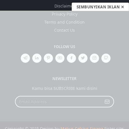
Disclaimer
SEMBUNYIKAN IKLAN ✕
Privacy Policy
Terms and Condition
Contact Us
FOLLOW US
NEWSLETTER
Kamu bisa SUBSCRIBE kami disini
Copyright © 2025 Design by
Matius Celcius Sinaga
Sister site: