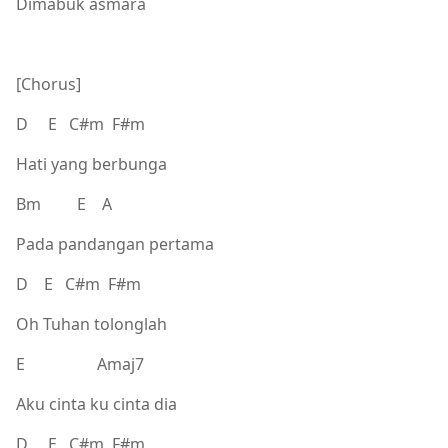
Dimabuk asmara
[Chorus]
D E C#m F#m
Hati yang berbunga
Bm E A
Pada pandangan pertama
D E C#m F#m
Oh Tuhan tolonglah
E Amaj7
Aku cinta ku cinta dia
D E C#m F#m