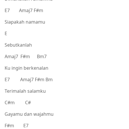
E7 Amaj7 F#m
Siapakah namamu
E
Sebutkanlah
Amaj7 F#m Bm7
Ku ingin berkenalan
E7 Amaj7 F#m Bm
Terimalah salamku
C#m C#
Gayamu dan wajahmu
F#m E7