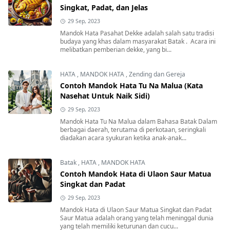
Singkat, Padat, dan Jelas
29 Sep, 2023
Mandok Hata Pasahat Dekke adalah salah satu tradisi
budaya yang khas dalam masyarakat Batak . Acara ini
melibatkan pemberian dekke, yang bi...
HATA
,
MANDOK HATA
,
Zending dan Gereja
Contoh Mandok Hata Tu Na Malua (Kata
Nasehat Untuk Naik Sidi)
29 Sep, 2023
Mandok Hata Tu Na Malua dalam Bahasa Batak Dalam
berbagai daerah, terutama di perkotaan, seringkali
diadakan acara syukuran ketika anak-anak...
Batak
,
HATA
,
MANDOK HATA
Contoh Mandok Hata di Ulaon Saur Matua
Singkat dan Padat
29 Sep, 2023
Mandok Hata di Ulaon Saur Matua Singkat dan Padat
Saur Matua adalah orang yang telah meninggal dunia
yang telah memiliki keturunan dan cucu...