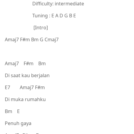
Difficulty: intermediate
Tuning : E A D G B E
[Intro]
Amaj7 F#m Bm G Cmaj7
Amaj7 F#m Bm
Di saat kau berjalan
E7 Amaj7 F#m
Di muka rumahku
Bm E
Penuh gaya