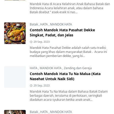
Mandok Hata di Acara Kelahiran Anak Bahasa Batak dan
Indonesia Acara kelahiran anak, atau dalam bahasa
Batak disebut " esek-esek ni nas...
Batak
,
HATA
,
MANDOK HATA
Contoh Mandok Hata Pasahat Dekke
Singkat, Padat, dan Jelas
29 Sep, 2023
Mandok Hata Pasahat Dekke adalah salah satu tradisi
budaya yang khas dalam masyarakat Batak . Acara ini
melibatkan pemberian dekke, yang bi...
HATA
,
MANDOK HATA
,
Zending dan Gereja
Contoh Mandok Hata Tu Na Malua (Kata
Nasehat Untuk Naik Sidi)
29 Sep, 2023
Mandok Hata Tu Na Malua dalam Bahasa Batak Dalam
berbagai daerah, terutama di perkotaan, seringkali
diadakan acara syukuran ketika anak-anak...
Batak
,
HATA
,
MANDOK HATA