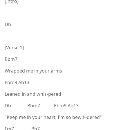
[Intro]
Db
[Verse 1]
Bbm7
Wrapped me in your arms
Ebm9 Ab13
Leaned in and whis-pered
Db Bbm7 Ebm9 Ab13
"Keep me in your heart, I'm so bewil--dered"
Fm7 Bb7