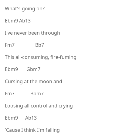
What's going on?
Ebm9 Ab13
I've never been through
Fm7 Bb7
This all-consuming, fire-fuming
Ebm9 Gbm7
Cursing at the moon and
Fm7 Bbm7
Loosing all control and crying
Ebm9 Ab13
'Cause I think I'm falling