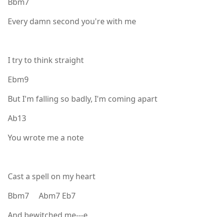
Bbm7
Every damn second you'rе with me
I try to think straight
Ebm9
But I'm falling so badly, I'm coming apart
Ab13
You wrote me a notе
Cast a spell on my heart
Bbm7 Abm7 Eb7
And bewitched me---e