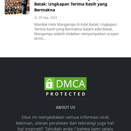
Batak: Ungkapan Terima Kasih yang
Bermakna
29 Sep, 2023
Mandok Hata Mangampu di Adat Batak: Ungkapan
Terima Kasih yang Bermakna Dalam adat Batak,
Mangampu adalah tindakan menyampaikan ucapan
terim...
ABOUT US
Situs ini menyediakan semua informasi viral,
kekinian, ulasan peralatan dan teknologi juga hal-
hal inspiratif. Tahukah anda ? bahwa kami selalu