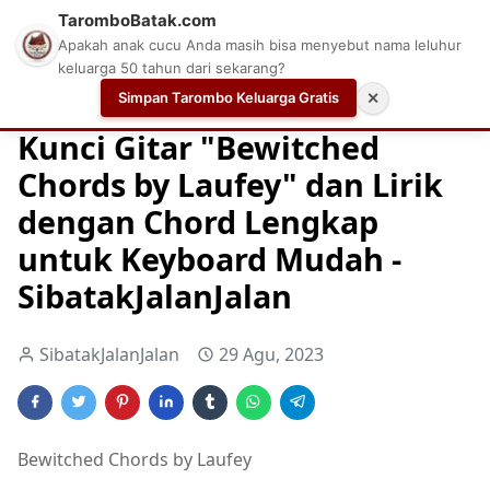
TaromboBatak.com
Apakah anak cucu Anda masih bisa menyebut nama leluhur
keluarga 50 tahun dari sekarang?
Simpan Tarombo Keluarga Gratis
✕
Home
Chord
Chord Gitar
Easy Guitar Tabs
Kunci Gitar "Bewitched
Chords by Laufey" dan Lirik
dengan Chord Lengkap
untuk Keyboard Mudah -
SibatakJalanJalan
SibatakJalanJalan
29 Agu, 2023
Bewitched Chords by Laufey