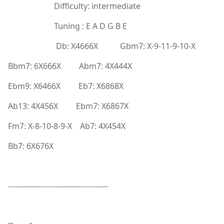
Difficulty: intermediate
Tuning : E A D G B E
Db: X4666X Gbm7: X-9-11-9-10-X
Bbm7: 6X666X Abm7: 4X444X
Ebm9: X6466X Eb7: X6868X
Ab13: 4X456X Ebm7: X6867X
Fm7: X-8-10-8-9-X Ab7: 4X454X
Bb7: 6X676X
----------------------------------------