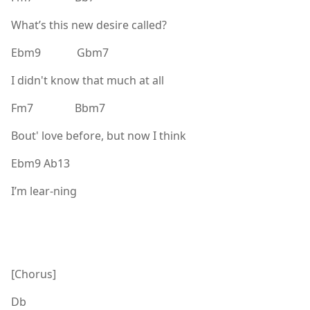
What’s this new desire called?
Ebm9 Gbm7
I didn't know that much at all
Fm7 Bbm7
Bout' love before, but now I think
Ebm9 Ab13
I’m lear-ning
[Chorus]
Db