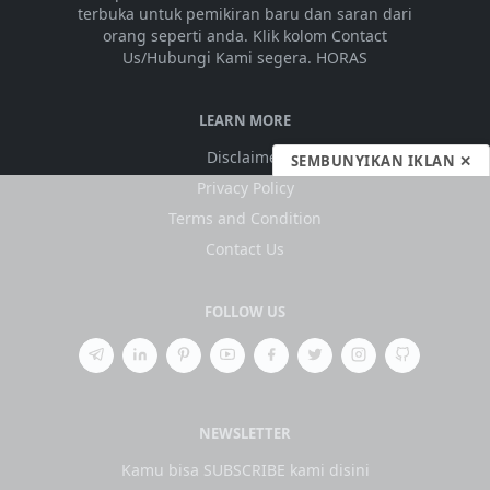
terbuka untuk pemikiran baru dan saran dari
orang seperti anda. Klik kolom Contact
Us/Hubungi Kami segera. HORAS
LEARN MORE
Disclaimer
SEMBUNYIKAN IKLAN ✕
Privacy Policy
Terms and Condition
Contact Us
FOLLOW US
NEWSLETTER
Kamu bisa SUBSCRIBE kami disini