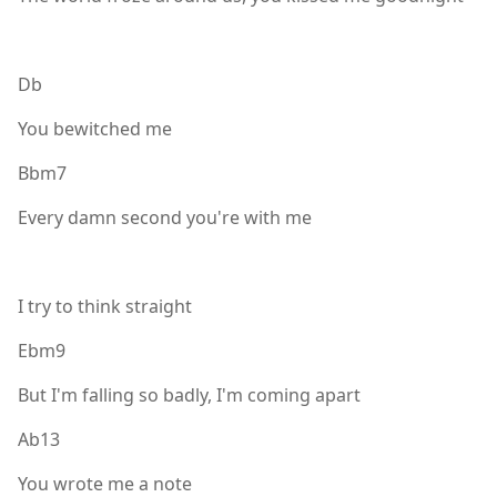
Db
You bewitched me
Bbm7
Every damn second you'rе with me
I try to think straight
Ebm9
But I'm falling so badly, I'm coming apart
Ab13
You wrote me a notе