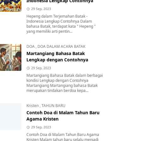
Indonesia Lengkap Contohnya
29 Sep, 2023
Hepeng dalam Terjemahan Batak -
Indonesia Lengkap Contohnya Dalam
bahasa Batak, terdapat kata " Hepeng "
yang memiliki arti pentin...
DOA
,
DOA DALAM ACARA BATAK
Martangiang Bahasa Batak
Lengkap dengan Contohnya
29 Sep, 2023
Martangiang Bahasa Batak dalam berbagai
kondisi Lengkap dengan Contohnya
Martangiang Martangiang bahasa Batak
merupakan tindakan berdoa kepa...
Kristen
,
TAHUN BARU
Contoh Doa di Malam Tahun Baru
Agama Kristen
29 Sep, 2023
Contoh Doa di Malam Tahun Baru Agama
Kristen Malam tahun baru selalu menjadi