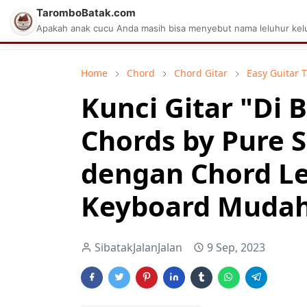
TaromboBatak.com
Matius Celcius Sinaga
Aplikasi Pa
Apakah anak cucu Anda masih bisa menyebut nama leluhur kelu
Home
Chord
Chord Gitar
Easy Guitar 
Kunci Gitar "Di
Chords by Pure S
dengan Chord L
Keyboard Mudah 
SibatakJalanJalan
9 Sep, 2023