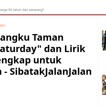
brik Kelapa Sawit
Tarombo Batak
Umpasa Bata
arga 50 tahun dari sekarang?
Tabs
 Bangku Taman
aturday" dan Lirik
engkap untuk
- SibatakJalanJalan