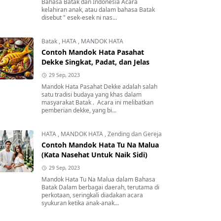
Bahasa Batak dan Indonesia Acara
kelahiran anak, atau dalam bahasa Batak
disebut " esek-esek ni nas...
Batak
,
HATA
,
MANDOK HATA
Contoh Mandok Hata Pasahat
Dekke Singkat, Padat, dan Jelas
29 Sep, 2023
Mandok Hata Pasahat Dekke adalah salah
satu tradisi budaya yang khas dalam
masyarakat Batak . Acara ini melibatkan
pemberian dekke, yang bi...
HATA
,
MANDOK HATA
,
Zending dan Gereja
Contoh Mandok Hata Tu Na Malua
(Kata Nasehat Untuk Naik Sidi)
29 Sep, 2023
Mandok Hata Tu Na Malua dalam Bahasa
Batak Dalam berbagai daerah, terutama di
perkotaan, seringkali diadakan acara
syukuran ketika anak-anak...