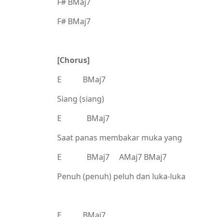
F# BMaj7
F# BMaj7
[Chorus]
E BMaj7
Siang (siang)
E BMaj7
Saat panas membakar muka yang
E BMaj7 AMaj7 BMaj7
Penuh (penuh) peluh dan luka-luka
E BMaj7