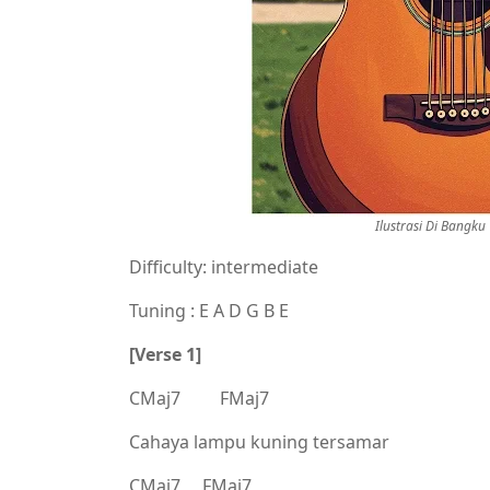
Ilustrasi Di Bangk
Difficulty: intermediate
Tuning : E A D G B E
[Verse 1]
CMaj7 FMaj7
Cahaya lampu kuning tersamar
CMaj7 FMaj7