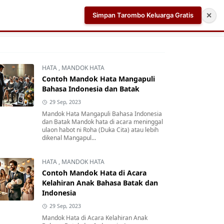
Simpan Tarombo Keluarga Gratis
✕
k
Aplikasi AI Teleprompter dan Pembuat Skrip Video 
HATA
,
MANDOK HATA
Contoh Mandok Hata Mangapuli
Bahasa Indonesia dan Batak
29 Sep, 2023
Mandok Hata Mangapuli Bahasa Indonesia
dan Batak Mandok hata di acara meninggal
ulaon habot ni Roha (Duka Cita) atau lebih
dikenal Mangapul...
HATA
,
MANDOK HATA
Contoh Mandok Hata di Acara
Kelahiran Anak Bahasa Batak dan
Indonesia
29 Sep, 2023
Mandok Hata di Acara Kelahiran Anak