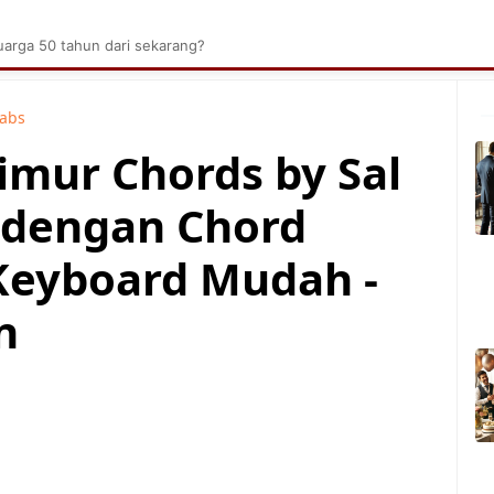
brik Kelapa Sawit
Tarombo Batak
Umpasa Bata
arga 50 tahun dari sekarang?
Tabs
Timur Chords by Sal
k dengan Chord
Keyboard Mudah -
n