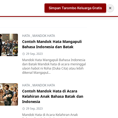
Simpan Tarombo Keluarga Gratis
✕
k
Aplikasi AI Teleprompter dan Pembuat Skrip Video 
HATA
,
MANDOK HATA
Contoh Mandok Hata Mangapuli
Bahasa Indonesia dan Batak
29 Sep, 2023
Mandok Hata Mangapuli Bahasa Indonesia
dan Batak Mandok hata di acara meninggal
ulaon habot ni Roha (Duka Cita) atau lebih
dikenal Mangapul...
HATA
,
MANDOK HATA
Contoh Mandok Hata di Acara
Kelahiran Anak Bahasa Batak dan
Indonesia
29 Sep, 2023
Mandok Hata di Acara Kelahiran Anak