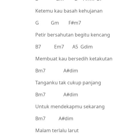
Ketemu kau basah kehujanan
G Gm F#m7
Petir bersahutan begitu kencang
B7 Em7 A5 Gdim
Membuat kau bersedih ketakutan
Bm7 A#dim
Tanganku tak cukup panjang
Bm7 A#dim
Untuk mendekapmu sekarang
Bm7 A#dim
Malam terlalu larut