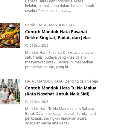
Bahasa Batak dan Indonesia Acara
kelahiran anak, atau dalam bahasa Batak
disebut " esek-esek ni nas...
Batak
,
HATA
,
MANDOK HATA
Contoh Mandok Hata Pasahat
Dekke Singkat, Padat, dan Jelas
29 Sep, 2023
Mandok Hata Pasahat Dekke adalah salah
satu tradisi budaya yang khas dalam
masyarakat Batak . Acara ini melibatkan
pemberian dekke, yang bi...
HATA
,
MANDOK HATA
,
Zending dan Gereja
Contoh Mandok Hata Tu Na Malua
(Kata Nasehat Untuk Naik Sidi)
29 Sep, 2023
Mandok Hata Tu Na Malua dalam Bahasa
Batak Dalam berbagai daerah, terutama di
perkotaan, seringkali diadakan acara
syukuran ketika anak-anak...