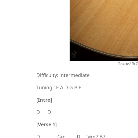
Ilustrasi Di
Difficulty: intermediate
Tuning : E A D G B E
[Intro]
D D
[Verse 1]
D Gm D F#m7 B7