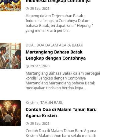
Indonesia Lengkap Contohnya
29 Sep, 2023
Hepeng dalam Terjemahan Batak -
Indonesia Lengkap Contohnya Dalam
bahasa Batak, terdapat kata " Hepeng "
yang memiliki arti pentin...
DOA
,
DOA DALAM ACARA BATAK
Martangiang Bahasa Batak
Lengkap dengan Contohnya
29 Sep, 2023
Martangiang Bahasa Batak dalam berbagai
kondisi Lengkap dengan Contohnya
Martangiang Martangiang bahasa Batak
merupakan tindakan berdoa kepa...
Kristen
,
TAHUN BARU
Contoh Doa di Malam Tahun Baru
Agama Kristen
29 Sep, 2023
Contoh Doa di Malam Tahun Baru Agama
Kristen Malam tahun baru selalu menjadi