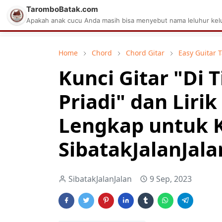
TaromboBatak.com
Matius Celcius Sinaga
Aplikasi Pa
Apakah anak cucu Anda masih bisa menyebut nama leluhur kelu
Home
Chord
Chord Gitar
Easy Guitar 
Kunci Gitar "Di 
Priadi" dan Liri
Lengkap untuk 
SibatakJalanJala
SibatakJalanJalan
9 Sep, 2023