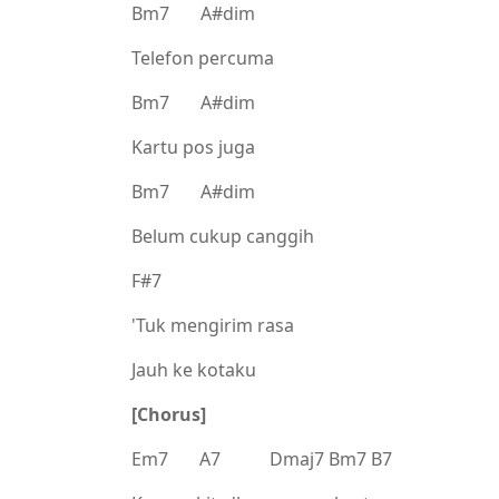
Bm7 A#dim
Telefon percuma
Bm7 A#dim
Kartu pos juga
Bm7 A#dim
Belum cukup canggih
F#7
'Tuk mengirim rasa
Jauh ke kotaku
[Chorus]
Em7 A7 Dmaj7 Bm7 B7