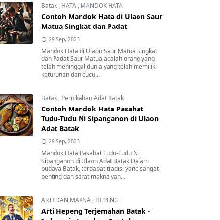
Batak
,
HATA
,
MANDOK HATA
Contoh Mandok Hata di Ulaon Saur
Matua Singkat dan Padat
29 Sep, 2023
Mandok Hata di Ulaon Saur Matua Singkat
dan Padat Saur Matua adalah orang yang
telah meninggal dunia yang telah memiliki
keturunan dan cucu...
Batak
,
Pernikahan Adat Batak
Contoh Mandok Hata Pasahat
Tudu-Tudu Ni Sipanganon di Ulaon
Adat Batak
29 Sep, 2023
Mandok Hata Pasahat Tudu-Tudu Ni
Sipanganon di Ulaon Adat Batak Dalam
budaya Batak, terdapat tradisi yang sangat
penting dan sarat makna yan...
ARTI DAN MAKNA
,
HEPENG
Arti Hepeng Terjemahan Batak -