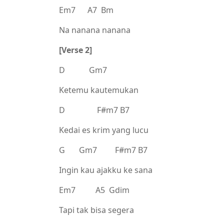
Em7 A7 Bm
Na nanana nanana
[Verse 2]
D Gm7
Ketemu kautemukan
D F#m7 B7
Kedai es krim yang lucu
G Gm7 F#m7 B7
Ingin kau ajakku ke sana
Em7 A5 Gdim
Tapi tak bisa segera