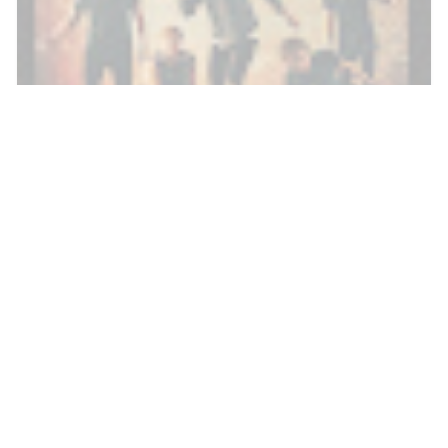
Kunci Gitar "Disconnected Chords by 5
Seconds Of Summer" dan Lirik dengan Chord
Lengkap untuk Keyboard Mudah -
SibatakJalanJalan
SibatakJalanJalan
2023/9/27