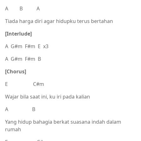
A B A
Tiada harga diri agar hidupku terus bertahan
[Interlude]
A G#m F#m E x3
A G#m F#m B
[Chorus]
E C#m
Wajar bila saat ini, ku iri pada kalian
A B
Yang hidup bahagia berkat suasana indah dalam
rumah