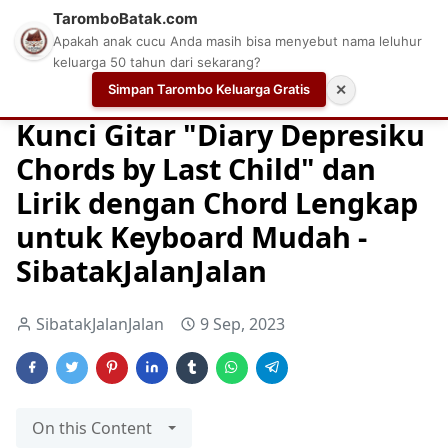
TaromboBatak.com
Apakah anak cucu Anda masih bisa menyebut nama leluhur
keluarga 50 tahun dari sekarang?
Simpan Tarombo Keluarga Gratis
✕
Home
Chord
Chord Gitar
Easy Guitar Tabs
Kunci Gitar "Diary Depresiku
Chords by Last Child" dan
Lirik dengan Chord Lengkap
untuk Keyboard Mudah -
SibatakJalanJalan
SibatakJalanJalan
9 Sep, 2023
On this Content