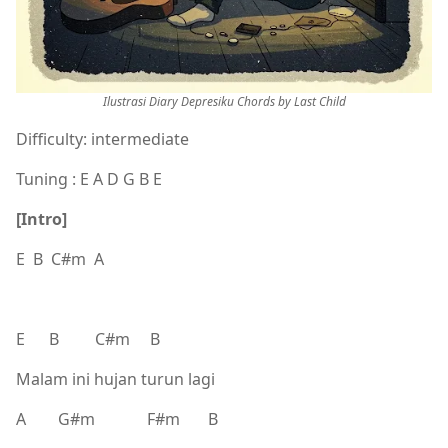
Ilustrasi Diary Depresiku Chords by Last Child
Difficulty: intermediate
Tuning : E A D G B E
[Intro]
E B C#m A
E B C#m B
Malam ini hujan turun lagi
A G#m F#m B