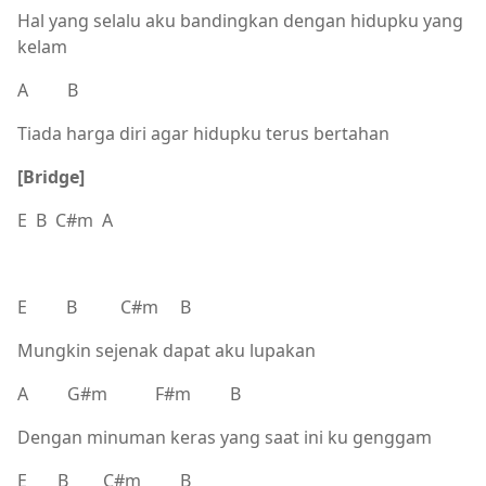
Hal yang selalu aku bandingkan dengan hidupku yang
kelam
A B
Tiada harga diri agar hidupku terus bertahan
[Bridge]
E B C#m A
E B C#m B
Mungkin sejenak dapat aku lupakan
A G#m F#m B
Dengan minuman keras yang saat ini ku genggam
E B C#m B