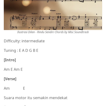
Ilustrasi Dilan - Rindu Sendiri Chords by Misc Soundtrack
Difficulty: intermediate
Tuning : E A D G B E
[Intro]
Am E Am E
[Verse]
Am E
Suara motor itu semakin mendekat