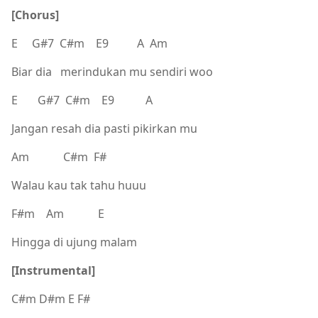
[Chorus]
E G#7 C#m E9 A Am
Biar dia merindukan mu sendiri woo
E G#7 C#m E9 A
Jangan resah dia pasti pikirkan mu
Am C#m F#
Walau kau tak tahu huuu
F#m Am E
Hingga di ujung malam
[Instrumental]
C#m D#m E F#