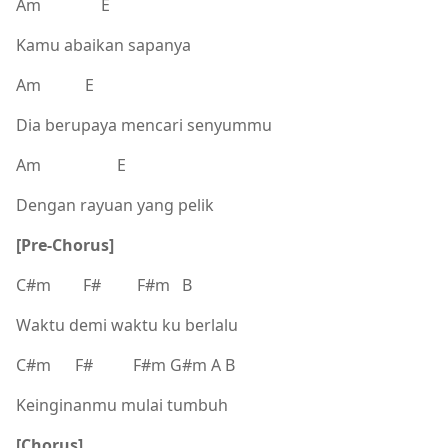
Am E
Kamu abaikan sapanya
Am E
Dia berupaya mencari senyummu
Am E
Dengan rayuan yang pelik
[Pre-Chorus]
C#m F# F#m B
Waktu demi waktu ku berlalu
C#m F# F#m G#m A B
Keinginanmu mulai tumbuh
[Chorus]