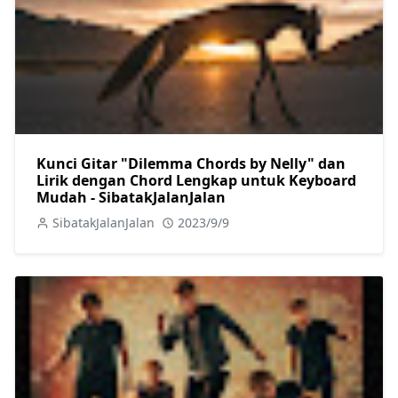
Kunci Gitar "Dilemma Chords by Nelly" dan
Lirik dengan Chord Lengkap untuk Keyboard
Mudah - SibatakJalanJalan
SibatakJalanJalan
2023/9/9