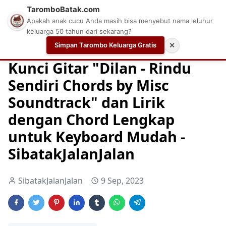
TaromboBatak.com
Apakah anak cucu Anda masih bisa menyebut nama leluhur
keluarga 50 tahun dari sekarang?
Simpan Tarombo Keluarga Gratis
✕
Home
Chord
Chord Gitar
Easy Guitar Tabs
Kunci Gitar "Dilan - Rindu
Sendiri Chords by Misc
Soundtrack" dan Lirik
dengan Chord Lengkap
untuk Keyboard Mudah -
SibatakJalanJalan
SibatakJalanJalan
9 Sep, 2023