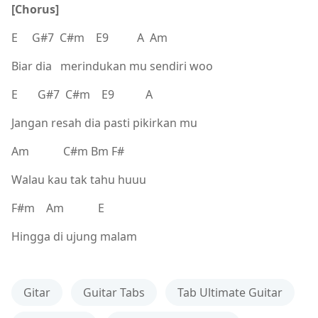
[Chorus]
E G#7 C#m E9 A Am
Biar dia merindukan mu sendiri woo
E G#7 C#m E9 A
Jangan resah dia pasti pikirkan mu
Am C#m Bm F#
Walau kau tak tahu huuu
F#m Am E
Hingga di ujung malam
Gitar
Guitar Tabs
Tab Ultimate Guitar