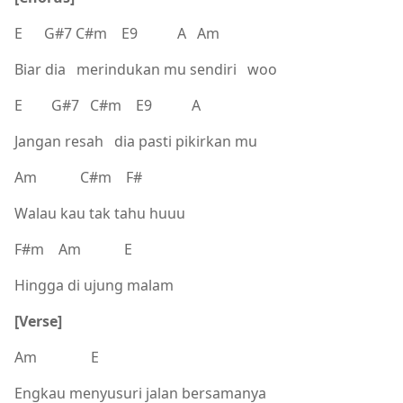
E G#7 C#m E9 A Am
Biar dia merindukan mu sendiri woo
E G#7 C#m E9 A
Jangan resah dia pasti pikirkan mu
Am C#m F#
Walau kau tak tahu huuu
F#m Am E
Hingga di ujung malam
[Verse]
Am E
Engkau menyusuri jalan bersamanya