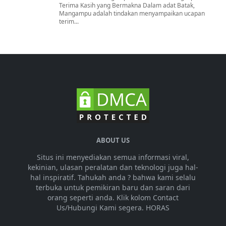
Terima Kasih yang Bermakna Dalam adat Batak,
Mangampu adalah tindakan menyampaikan ucapan
terim...
ABOUT US
Situs ini menyediakan semua informasi viral,
kekinian, ulasan peralatan dan teknologi juga hal-
hal inspiratif. Tahukah anda ? bahwa kami selalu
terbuka untuk pemikiran baru dan saran dari
orang seperti anda. Klik kolom Contact
Us/Hubungi Kami segera. HORAS