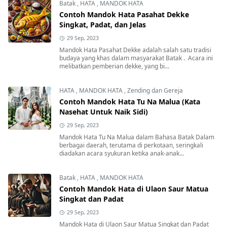
Batak
,
HATA
,
MANDOK HATA
Contoh Mandok Hata Pasahat Dekke
Singkat, Padat, dan Jelas
29 Sep, 2023
Mandok Hata Pasahat Dekke adalah salah satu tradisi
budaya yang khas dalam masyarakat Batak . Acara ini
melibatkan pemberian dekke, yang bi...
HATA
,
MANDOK HATA
,
Zending dan Gereja
Contoh Mandok Hata Tu Na Malua (Kata
Nasehat Untuk Naik Sidi)
29 Sep, 2023
Mandok Hata Tu Na Malua dalam Bahasa Batak Dalam
berbagai daerah, terutama di perkotaan, seringkali
diadakan acara syukuran ketika anak-anak...
Batak
,
HATA
,
MANDOK HATA
Contoh Mandok Hata di Ulaon Saur Matua
Singkat dan Padat
29 Sep, 2023
Mandok Hata di Ulaon Saur Matua Singkat dan Padat