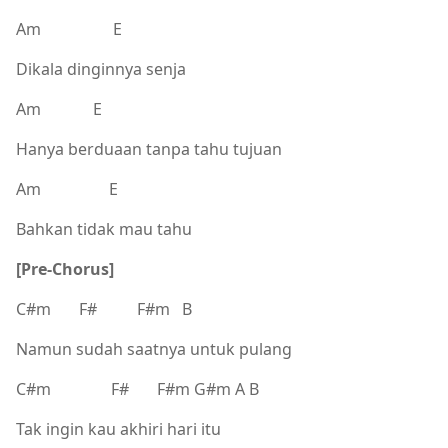
Am E
Dikala dinginnya senja
Am E
Hanya berduaan tanpa tahu tujuan
Am E
Bahkan tidak mau tahu
[Pre-Chorus]
C#m F# F#m B
Namun sudah saatnya untuk pulang
C#m F# F#m G#m A B
Tak ingin kau akhiri hari itu