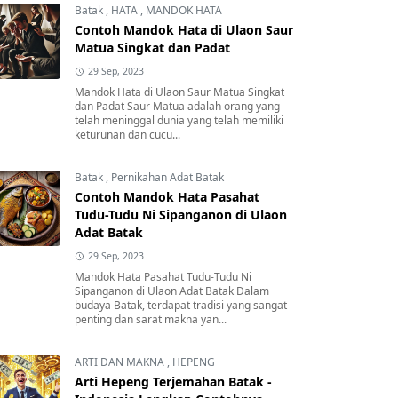
Batak
,
HATA
,
MANDOK HATA
Contoh Mandok Hata di Ulaon Saur
Matua Singkat dan Padat
29 Sep, 2023
Mandok Hata di Ulaon Saur Matua Singkat
dan Padat Saur Matua adalah orang yang
telah meninggal dunia yang telah memiliki
keturunan dan cucu...
Batak
,
Pernikahan Adat Batak
Contoh Mandok Hata Pasahat
Tudu-Tudu Ni Sipanganon di Ulaon
Adat Batak
29 Sep, 2023
Mandok Hata Pasahat Tudu-Tudu Ni
Sipanganon di Ulaon Adat Batak Dalam
budaya Batak, terdapat tradisi yang sangat
penting dan sarat makna yan...
ARTI DAN MAKNA
,
HEPENG
Arti Hepeng Terjemahan Batak -