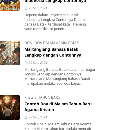
Indonesia Lengkap Contohnya
29 Sep, 2023
Hepeng dalam Terjemahan Batak -
Indonesia Lengkap Contohnya Dalam
bahasa Batak, terdapat kata " Hepeng "
yang memiliki arti pentin...
DOA
,
DOA DALAM ACARA BATAK
Martangiang Bahasa Batak
Lengkap dengan Contohnya
29 Sep, 2023
Martangiang Bahasa Batak dalam berbagai
kondisi Lengkap dengan Contohnya
Martangiang Martangiang bahasa Batak
merupakan tindakan berdoa kepa...
Kristen
,
TAHUN BARU
Contoh Doa di Malam Tahun Baru
Agama Kristen
29 Sep, 2023
Contoh Doa di Malam Tahun Baru Agama
Kristen Malam tahun baru selalu menjadi