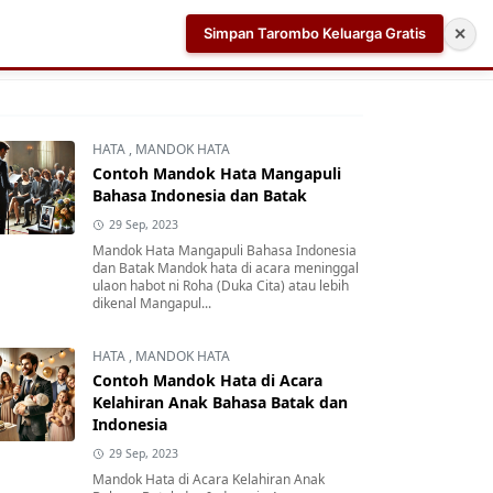
Simpan Tarombo Keluarga Gratis
✕
k
Aplikasi AI Teleprompter dan Pembuat Skrip Video 
HATA
,
MANDOK HATA
Contoh Mandok Hata Mangapuli
Bahasa Indonesia dan Batak
29 Sep, 2023
Mandok Hata Mangapuli Bahasa Indonesia
dan Batak Mandok hata di acara meninggal
ulaon habot ni Roha (Duka Cita) atau lebih
dikenal Mangapul...
HATA
,
MANDOK HATA
Contoh Mandok Hata di Acara
Kelahiran Anak Bahasa Batak dan
Indonesia
29 Sep, 2023
Mandok Hata di Acara Kelahiran Anak