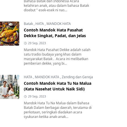
Bahasa Batak dan Indonesia Acara
kelahiran anak, atau dalam bahasa Batak
disebut " esek-esek ni nas...
Batak
,
HATA
,
MANDOK HATA
Contoh Mandok Hata Pasahat
Dekke Singkat, Padat, dan Jelas
29 Sep, 2023
Mandok Hata Pasahat Dekke adalah salah
satu tradisi budaya yang khas dalam
masyarakat Batak . Acara ini melibatkan
pemberian dekke, yang bi...
HATA
,
MANDOK HATA
,
Zending dan Gereja
Contoh Mandok Hata Tu Na Malua
(Kata Nasehat Untuk Naik Sidi)
29 Sep, 2023
Mandok Hata Tu Na Malua dalam Bahasa
Batak Dalam berbagai daerah, terutama di
perkotaan, seringkali diadakan acara
syukuran ketika anak-anak...