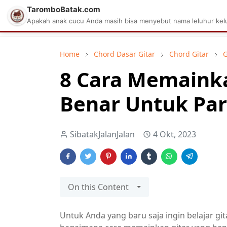
TaromboBatak.com
Matius Celcius Sinaga
Aplikasi Pa
Apakah anak cucu Anda masih bisa menyebut nama leluhur kelu
Home
Chord Dasar Gitar
Chord Gitar
G
8 Cara Memaink
Benar Untuk Pa
SibatakJalanJalan
4 Okt, 2023
On this Content
Untuk Anda yang baru saja ingin belajar gi