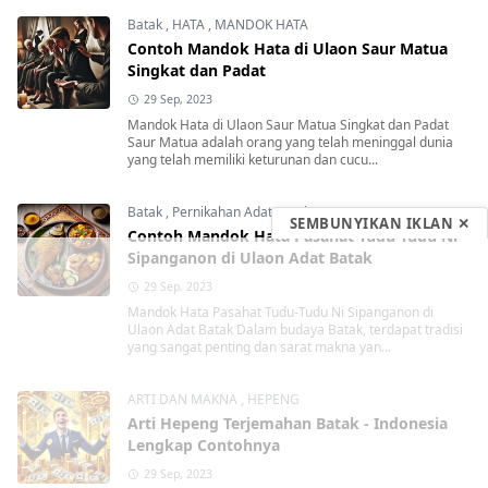
Batak
,
HATA
,
MANDOK HATA
Contoh Mandok Hata di Ulaon Saur Matua
Singkat dan Padat
29 Sep, 2023
Mandok Hata di Ulaon Saur Matua Singkat dan Padat
Saur Matua adalah orang yang telah meninggal dunia
yang telah memiliki keturunan dan cucu...
Batak
,
Pernikahan Adat Batak
SEMBUNYIKAN IKLAN ✕
Contoh Mandok Hata Pasahat Tudu-Tudu Ni
Sipanganon di Ulaon Adat Batak
29 Sep, 2023
Mandok Hata Pasahat Tudu-Tudu Ni Sipanganon di
Ulaon Adat Batak Dalam budaya Batak, terdapat tradisi
yang sangat penting dan sarat makna yan...
ARTI DAN MAKNA
,
HEPENG
Arti Hepeng Terjemahan Batak - Indonesia
Lengkap Contohnya
29 Sep, 2023