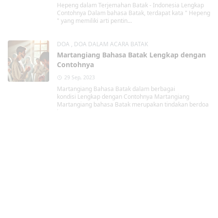
Hepeng dalam Terjemahan Batak - Indonesia Lengkap
Contohnya Dalam bahasa Batak, terdapat kata " Hepeng
" yang memiliki arti pentin...
DOA
,
DOA DALAM ACARA BATAK
Martangiang Bahasa Batak Lengkap dengan
Contohnya
29 Sep, 2023
Martangiang Bahasa Batak dalam berbagai
kondisi Lengkap dengan Contohnya Martangiang
Martangiang bahasa Batak merupakan tindakan berdoa
kepa...
Kristen
,
TAHUN BARU
Contoh Doa di Malam Tahun Baru Agama
Kristen
29 Sep, 2023
Contoh Doa di Malam Tahun Baru Agama Kristen Malam
tahun baru selalu menjadi momen istimewa bagi umat
Kristen, terutama bagi jemaat HKBP. Tr...