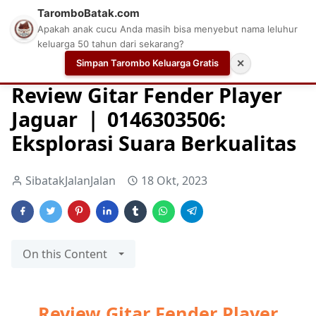
TaromboBatak.com
Apakah anak cucu Anda masih bisa menyebut nama leluhur
keluarga 50 tahun dari sekarang?
Simpan Tarombo Keluarga Gratis
✕
Home
Gitar
GITAR ELEKTRIK
GITAR FENDER
Review Gitar Fender Player
Jaguar ｜ 0146303506:
Eksplorasi Suara Berkualitas
SibatakJalanJalan
18 Okt, 2023
On this Content
Review Gitar Fender Player