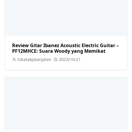
Review Gitar Ibanez Acoustic Electric Guitar –
PF12MHCE: Suara Woody yang Memikat
SibatakJalanJalan
2023/10/21