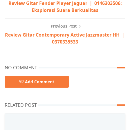
Review Gitar Fender Player Jaguar ｜ 0146303506:
Eksplorasi Suara Berkualitas
Previous Post
Review Gitar Contemporary Active Jazzmaster HH ｜
0370335533
NO COMMENT
Add Comment
RELATED POST