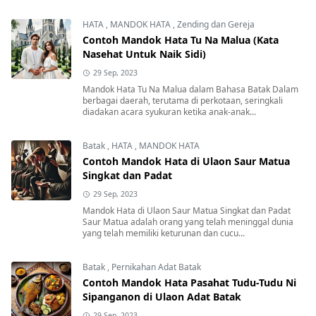
HATA
,
MANDOK HATA
,
Zending dan Gereja
Contoh Mandok Hata Tu Na Malua (Kata
Nasehat Untuk Naik Sidi)
29 Sep, 2023
Mandok Hata Tu Na Malua dalam Bahasa Batak Dalam
berbagai daerah, terutama di perkotaan, seringkali
diadakan acara syukuran ketika anak-anak...
Batak
,
HATA
,
MANDOK HATA
Contoh Mandok Hata di Ulaon Saur Matua
Singkat dan Padat
29 Sep, 2023
Mandok Hata di Ulaon Saur Matua Singkat dan Padat
Saur Matua adalah orang yang telah meninggal dunia
yang telah memiliki keturunan dan cucu...
Batak
,
Pernikahan Adat Batak
Contoh Mandok Hata Pasahat Tudu-Tudu Ni
Sipanganon di Ulaon Adat Batak
29 Sep, 2023