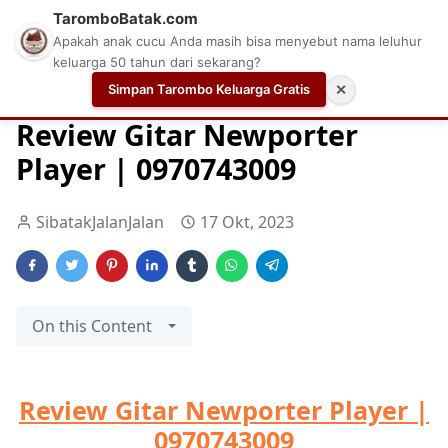
TaromboBatak.com
Apakah anak cucu Anda masih bisa menyebut nama leluhur
keluarga 50 tahun dari sekarang?
Simpan Tarombo Keluarga Gratis
✕
Home
Gitar
GITAR ELEKTRIK
GITAR FENDER
Review Gitar Newporter
Player | 0970743009
SibatakJalanJalan
17 Okt, 2023
On this Content
Review Gitar Newporter Player |
0970743009