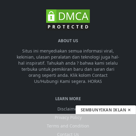
ABOUT US
Situs ini menyediakan semua informasi viral,
kekinian, ulasan peralatan dan teknologi juga hal-
hal inspiratif. Tahukah anda ? bahwa kami selalu
terbuka untuk pemikiran baru dan saran dari
orang seperti anda. Klik kolom Contact
Us/Hubungi Kami segera. HORAS
LEARN MORE
Disclaimer
SEMBUNYIKAN IKLAN ✕
Privacy Policy
Terms and Condition
Contact Us