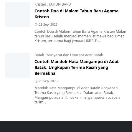
Kristen
,
TAHUN BARU
Contoh Doa di Malam Tahun Baru Agama
Kristen
29 Sep, 2023
Contoh Doa di Malam Tahun Baru Agama Kristen Malam
tahun baru selalu menjadi momen istimewa bagi umat
Kristen, terutama bagi jemaat HKBP. Tr...
Batak
,
Masyarat dan Upacara adat Batak
Contoh Mandok Hata Mangampu di Adat
Batak: Ungkapan Terima Kasih yang
Bermakna
29 Sep, 2023
Mandok Hata Mangampu di Adat Batak: Ungkapan
Terima Kasih yang Bermakna Dalam adat Batak,
Mangampu adalah tindakan menyampaikan ucapan
terim...