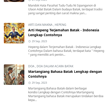
Mandok Hata Pasahat Tudu-Tudu Ni Sipanganon di
Ulaon Adat Batak Dalam budaya Batak, terdapat tradisi
yang sangat penting dan sarat makna yan...
ARTI DAN MAKNA
,
HEPENG
Arti Hepeng Terjemahan Batak - Indonesia
Lengkap Contohnya
29 Sep, 2023
Hepeng dalam Terjemahan Batak - Indonesia Lengkap
Contohnya Dalam bahasa Batak, terdapat kata " Hepeng
" yang memiliki arti pentin...
DOA
,
DOA DALAM ACARA BATAK
Martangiang Bahasa Batak Lengkap dengan
Contohnya
29 Sep, 2023
Martangiang Bahasa Batak dalam berbagai
kondisi Lengkap dengan Contohnya Martangiang
Martangiang bahasa Batak merupakan tindakan berdoa
kepa...