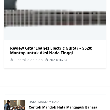
Review Gitar Ibanez Electric Guitar – S520:
Mantap untuk Aksi Nada Tinggi
SibatakJalanJalan
2023/10/24
HATA
,
MANDOK HATA
Contoh Mandok Hata Mangapuli Bahasa