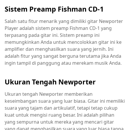
Sistem Preamp Fishman CD-1
Salah satu fitur menarik yang dimiliki gitar Newporter
Player adalah sistem preamp Fishman CD-1 yang
terpasang pada gitar ini. Sistem preamp ini
memungkinkan Anda untuk mencolokkan gitar ini ke
amplifier dan menghasilkan suara yang jernih. Ini
adalah fitur yang sangat berguna terutama jika Anda
ingin tampil di panggung atau merekam musik Anda.
Ukuran Tengah Newporter
Ukuran tengah Newporter memberikan
keseimbangan suara yang luar biasa. Gitar ini memiliki
suara yang tajam dan artikulatif, tetapi tetap cukup
kuat untuk mengisi ruang besar. Ini adalah pilihan
yang sempurna untuk mereka yang mencari gitar
yang dapat menghasilkan suara yang luar biasa tanpa