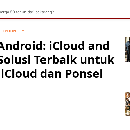
brik Kelapa Sawit
Tarombo Batak
Umpasa Bata
arga 50 tahun dari sekarang?
IPHONE 15
Android: iCloud and
Solusi Terbaik untuk
iCloud dan Ponsel