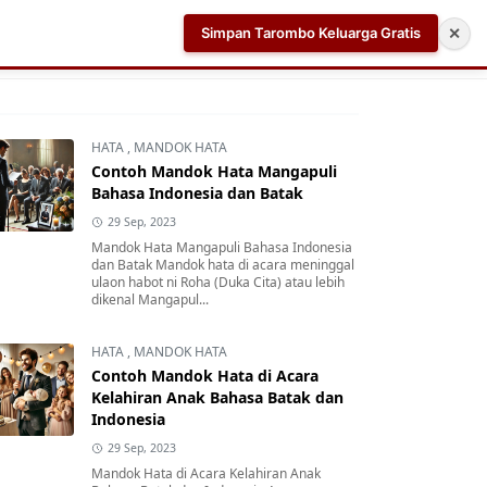
Simpan Tarombo Keluarga Gratis
✕
k
Aplikasi AI Teleprompter dan Pembuat Skrip Video 
HATA
,
MANDOK HATA
Contoh Mandok Hata Mangapuli
Bahasa Indonesia dan Batak
29 Sep, 2023
Mandok Hata Mangapuli Bahasa Indonesia
dan Batak Mandok hata di acara meninggal
ulaon habot ni Roha (Duka Cita) atau lebih
dikenal Mangapul...
HATA
,
MANDOK HATA
Contoh Mandok Hata di Acara
Kelahiran Anak Bahasa Batak dan
Indonesia
29 Sep, 2023
Mandok Hata di Acara Kelahiran Anak