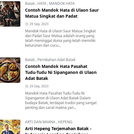
Batak
,
HATA
,
MANDOK HATA
Contoh Mandok Hata di Ulaon Saur
Matua Singkat dan Padat
29 Sep, 2023
Mandok Hata di Ulaon Saur Matua Singkat
dan Padat Saur Matua adalah orang yang
telah meninggal dunia yang telah memiliki
keturunan dan cucu...
Batak
,
Pernikahan Adat Batak
Contoh Mandok Hata Pasahat
Tudu-Tudu Ni Sipanganon di Ulaon
Adat Batak
29 Sep, 2023
Mandok Hata Pasahat Tudu-Tudu Ni
Sipanganon di Ulaon Adat Batak Dalam
budaya Batak, terdapat tradisi yang sangat
penting dan sarat makna yan...
ARTI DAN MAKNA
,
HEPENG
Arti Hepeng Terjemahan Batak -