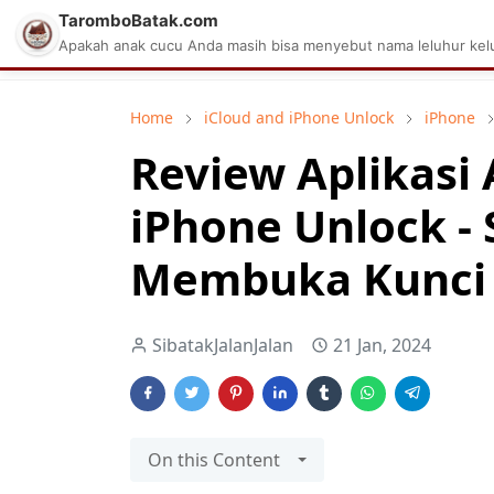
TaromboBatak.com
Matius Celcius Sinaga
Aplikasi Pa
Apakah anak cucu Anda masih bisa menyebut nama leluhur kelu
Home
iCloud and iPhone Unlock
iPhone
Review Aplikasi 
iPhone Unlock - 
Membuka Kunci 
SibatakJalanJalan
21 Jan, 2024
On this Content