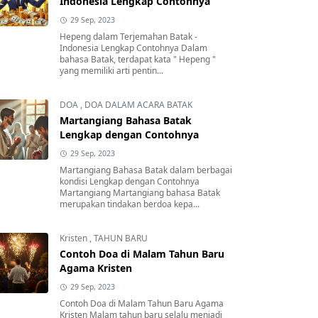
Indonesia Lengkap Contohnya
29 Sep, 2023
Hepeng dalam Terjemahan Batak -
Indonesia Lengkap Contohnya Dalam
bahasa Batak, terdapat kata " Hepeng "
yang memiliki arti pentin...
DOA
,
DOA DALAM ACARA BATAK
Martangiang Bahasa Batak
Lengkap dengan Contohnya
29 Sep, 2023
Martangiang Bahasa Batak dalam berbagai
kondisi Lengkap dengan Contohnya
Martangiang Martangiang bahasa Batak
merupakan tindakan berdoa kepa...
Kristen
,
TAHUN BARU
Contoh Doa di Malam Tahun Baru
Agama Kristen
29 Sep, 2023
Contoh Doa di Malam Tahun Baru Agama
Kristen Malam tahun baru selalu menjadi