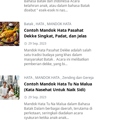
Bahasa Batak dan Indonesia Acara
kelahiran anak, atau dalam bahasa Batak
disebut " esek-esek ni nas...
Batak
,
HATA
,
MANDOK HATA
Contoh Mandok Hata Pasahat
Dekke Singkat, Padat, dan Jelas
29 Sep, 2023
Mandok Hata Pasahat Dekke adalah salah
satu tradisi budaya yang khas dalam
masyarakat Batak . Acara ini melibatkan
pemberian dekke, yang bi...
HATA
,
MANDOK HATA
,
Zending dan Gereja
Contoh Mandok Hata Tu Na Malua
(Kata Nasehat Untuk Naik Sidi)
29 Sep, 2023
Mandok Hata Tu Na Malua dalam Bahasa
Batak Dalam berbagai daerah, terutama di
perkotaan, seringkali diadakan acara
syukuran ketika anak-anak...