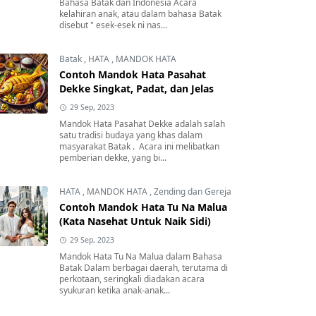
Bahasa Batak dan Indonesia Acara
kelahiran anak, atau dalam bahasa Batak
disebut " esek-esek ni nas...
Batak
,
HATA
,
MANDOK HATA
Contoh Mandok Hata Pasahat
Dekke Singkat, Padat, dan Jelas
29 Sep, 2023
Mandok Hata Pasahat Dekke adalah salah
satu tradisi budaya yang khas dalam
masyarakat Batak . Acara ini melibatkan
pemberian dekke, yang bi...
HATA
,
MANDOK HATA
,
Zending dan Gereja
Contoh Mandok Hata Tu Na Malua
(Kata Nasehat Untuk Naik Sidi)
29 Sep, 2023
Mandok Hata Tu Na Malua dalam Bahasa
Batak Dalam berbagai daerah, terutama di
perkotaan, seringkali diadakan acara
syukuran ketika anak-anak...