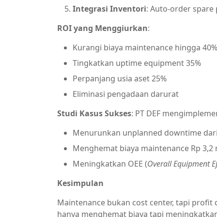
Integrasi Inventori
: Auto-order spare
ROI yang Menggiurkan
:
Kurangi biaya maintenance hingga 40
Tingkatkan uptime equipment 35%
Perpanjang usia aset 25%
Eliminasi pengadaan darurat
Studi Kasus Sukses
: PT DEF mengimpleme
Menurunkan unplanned downtime dari 
Menghemat biaya maintenance Rp 3,2 m
Meningkatkan OEE (
Overall Equipment Ef
Kesimpulan
Maintenance bukan cost center, tapi profit
hanya menghemat biaya tapi meningkatkan p