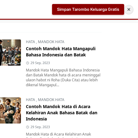
Simpan Tarombo Keluarga Gratis
✕
k
Aplikasi AI Teleprompter dan Pembuat Skrip Video 
HATA
,
MANDOK HATA
Contoh Mandok Hata Mangapuli
Bahasa Indonesia dan Batak
29 Sep, 2023
Mandok Hata Mangapuli Bahasa Indonesia
dan Batak Mandok hata di acara meninggal
ulaon habot ni Roha (Duka Cita) atau lebih
dikenal Mangapul...
HATA
,
MANDOK HATA
Contoh Mandok Hata di Acara
Kelahiran Anak Bahasa Batak dan
Indonesia
29 Sep, 2023
Mandok Hata di Acara Kelahiran Anak