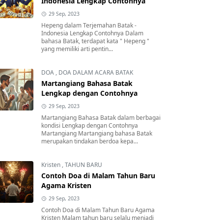
Indonesia Lengkap Contohnya
29 Sep, 2023
Hepeng dalam Terjemahan Batak -
Indonesia Lengkap Contohnya Dalam
bahasa Batak, terdapat kata " Hepeng "
yang memiliki arti pentin...
DOA
,
DOA DALAM ACARA BATAK
Martangiang Bahasa Batak
Lengkap dengan Contohnya
29 Sep, 2023
Martangiang Bahasa Batak dalam berbagai
kondisi Lengkap dengan Contohnya
Martangiang Martangiang bahasa Batak
merupakan tindakan berdoa kepa...
Kristen
,
TAHUN BARU
Contoh Doa di Malam Tahun Baru
Agama Kristen
29 Sep, 2023
Contoh Doa di Malam Tahun Baru Agama
Kristen Malam tahun baru selalu menjadi