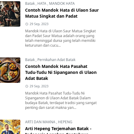
Batak
,
HATA
,
MANDOK HATA
Contoh Mandok Hata di Ulaon Saur
Matua Singkat dan Padat
29 Sep, 2023
Mandok Hata di Ulaon Saur Matua Singkat
dan Padat Saur Matua adalah orang yang
telah meninggal dunia yang telah memiliki
keturunan dan cucu...
Batak
,
Pernikahan Adat Batak
Contoh Mandok Hata Pasahat
Tudu-Tudu Ni Sipanganon di Ulaon
Adat Batak
29 Sep, 2023
Mandok Hata Pasahat Tudu-Tudu Ni
Sipanganon di Ulaon Adat Batak Dalam
budaya Batak, terdapat tradisi yang sangat
penting dan sarat makna yan...
ARTI DAN MAKNA
,
HEPENG
Arti Hepeng Terjemahan Batak -