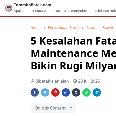
TaromboBatak.com
Matius Celcius Sinaga
Aplikasi Pa
Apakah anak cucu Anda masih bisa menyebut nama leluhur kelu
Home
Perusahaan Sawit
Sawit
SawitK
5 Kesalahan Fat
Maintenance Me
Bikin Rugi Milya
SibatakJalanJalan
23 Jul, 2025
On this Content