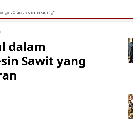
brik Kelapa Sawit
Tarombo Batak
Umpasa Bata
arga 50 tahun dari sekarang?
u
al dalam
sin Sawit yang
ran