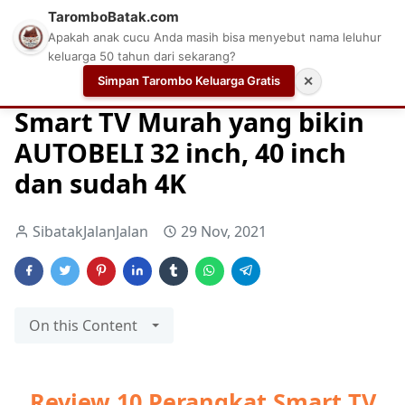
TaromboBatak.com
Apakah anak cucu Anda masih bisa menyebut nama leluhur
keluarga 50 tahun dari sekarang?
Simpan Tarombo Keluarga Gratis
✕
Home
Monitor
Smarthome
Smart TV Murah yang bikin
AUTOBELI 32 inch, 40 inch
dan sudah 4K
SibatakJalanJalan
29 Nov, 2021
On this Content
Review 10 Perangkat Smart TV