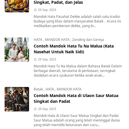
Singkat, Padat, dan Jelas
29 Sep, 2023
Mandok Hata Pasahat Dekke adalah salah satu tradisi
budaya yang khas dalam masyarakat Batak . Acara ini
melibatkan pemberian dekke, yang bi...
HATA
,
MANDOK HATA
,
Zending dan Gereja
Contoh Mandok Hata Tu Na Malua (Kata
Nasehat Untuk Naik Sidi)
29 Sep, 2023
Mandok Hata Tu Na Malua dalam Bahasa Batak Dalam
berbagai daerah, terutama di perkotaan, seringkali
diadakan acara syukuran ketika anak-anak...
Batak
,
HATA
,
MANDOK HATA
Contoh Mandok Hata di Ulaon Saur Matua
Singkat dan Padat
29 Sep, 2023
Mandok Hata di Ulaon Saur Matua Singkat dan Padat
Saur Matua adalah orang yang telah meninggal dunia
yang telah memiliki keturunan dan cucu...