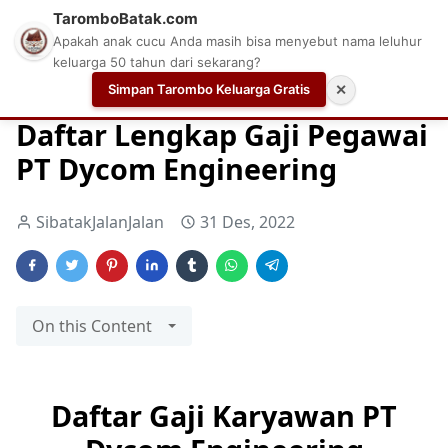
TaromboBatak.com
Apakah anak cucu Anda masih bisa menyebut nama leluhur
keluarga 50 tahun dari sekarang?
Simpan Tarombo Keluarga Gratis
✕
Home
Aplikasi Cek Gaji
Cek Gaji
Daftar Gaji Karyawan
Daftar Lengkap Gaji Pegawai
PT Dycom Engineering
SibatakJalanJalan
31 Des, 2022
On this Content
Daftar Gaji Karyawan PT