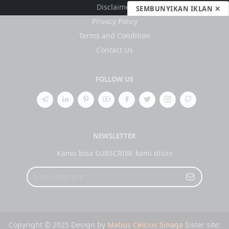
Disclaimer
SEMBUNYIKAN IKLAN ✕
Privacy Policy
Terms and Condition
Contact Us
FOLLOW US
NEWSLETTER
Kamu bisa SUBSCRIBE kami disini
Copyright © 2025 Design by
Matius Celcius Sinaga
Sister site: