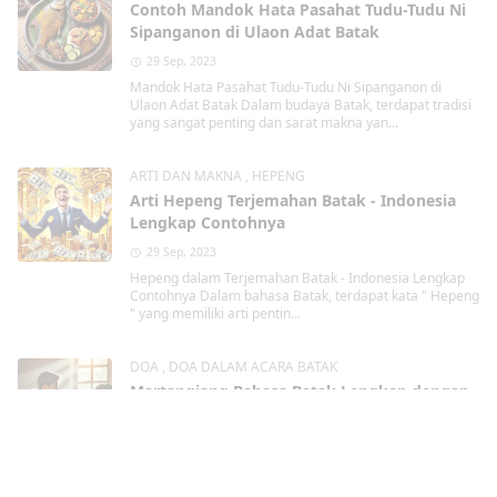
Contoh Mandok Hata Pasahat Tudu-Tudu Ni
Sipanganon di Ulaon Adat Batak
29 Sep, 2023
Mandok Hata Pasahat Tudu-Tudu Ni Sipanganon di
Ulaon Adat Batak Dalam budaya Batak, terdapat tradisi
yang sangat penting dan sarat makna yan...
ARTI DAN MAKNA
,
HEPENG
Arti Hepeng Terjemahan Batak - Indonesia
Lengkap Contohnya
29 Sep, 2023
Hepeng dalam Terjemahan Batak - Indonesia Lengkap
Contohnya Dalam bahasa Batak, terdapat kata " Hepeng
" yang memiliki arti pentin...
DOA
,
DOA DALAM ACARA BATAK
Martangiang Bahasa Batak Lengkap dengan
Contohnya
29 Sep, 2023
Martangiang Bahasa Batak dalam berbagai
kondisi Lengkap dengan Contohnya Martangiang