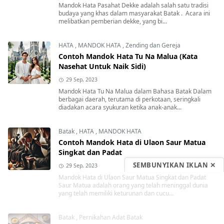
Mandok Hata Pasahat Dekke adalah salah satu tradisi
budaya yang khas dalam masyarakat Batak . Acara ini
melibatkan pemberian dekke, yang bi...
HATA
,
MANDOK HATA
,
Zending dan Gereja
Contoh Mandok Hata Tu Na Malua (Kata
Nasehat Untuk Naik Sidi)
29 Sep, 2023
Mandok Hata Tu Na Malua dalam Bahasa Batak Dalam
berbagai daerah, terutama di perkotaan, seringkali
diadakan acara syukuran ketika anak-anak...
Batak
,
HATA
,
MANDOK HATA
Contoh Mandok Hata di Ulaon Saur Matua
Singkat dan Padat
SEMBUNYIKAN IKLAN ✕
29 Sep, 2023
Mandok Hata di Ulaon Saur Matua Singkat dan Padat
Saur Matua adalah orang yang telah meninggal dunia
yang telah memiliki keturunan dan cucu...
Batak
,
Pernikahan Adat Batak