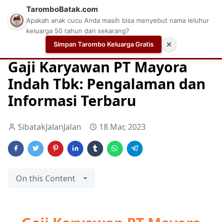
TaromboBatak.com
Apakah anak cucu Anda masih bisa menyebut nama leluhur
keluarga 50 tahun dari sekarang?
Simpan Tarombo Keluarga Gratis
✕
Home
Aplikasi Cek Gaji
Cek Gaji
Daftar Gaji Karyawan
Gaji Karyawan PT Mayora
Indah Tbk: Pengalaman dan
Informasi Terbaru
SibatakJalanJalan
18 Mar, 2023
On this Content