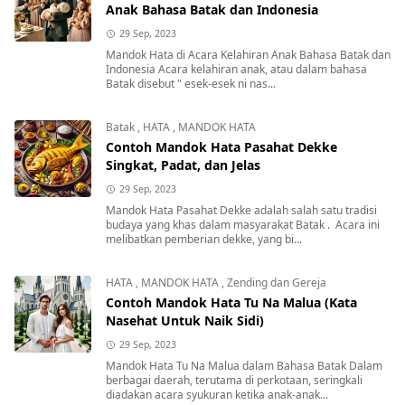
Anak Bahasa Batak dan Indonesia
29 Sep, 2023
Mandok Hata di Acara Kelahiran Anak Bahasa Batak dan
Indonesia Acara kelahiran anak, atau dalam bahasa
Batak disebut " esek-esek ni nas...
Batak
,
HATA
,
MANDOK HATA
Contoh Mandok Hata Pasahat Dekke
Singkat, Padat, dan Jelas
29 Sep, 2023
Mandok Hata Pasahat Dekke adalah salah satu tradisi
budaya yang khas dalam masyarakat Batak . Acara ini
melibatkan pemberian dekke, yang bi...
HATA
,
MANDOK HATA
,
Zending dan Gereja
Contoh Mandok Hata Tu Na Malua (Kata
Nasehat Untuk Naik Sidi)
29 Sep, 2023
Mandok Hata Tu Na Malua dalam Bahasa Batak Dalam
berbagai daerah, terutama di perkotaan, seringkali
diadakan acara syukuran ketika anak-anak...