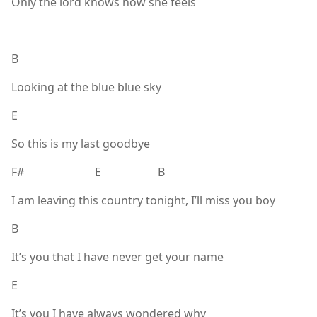
Only the lord knows how she feels
B
Looking at the blue blue sky
E
So this is my last goodbye
F# E B
I am leaving this country tonight, I’ll miss you boy
B
It’s you that I have never get your name
E
It’s you I have always wondered why