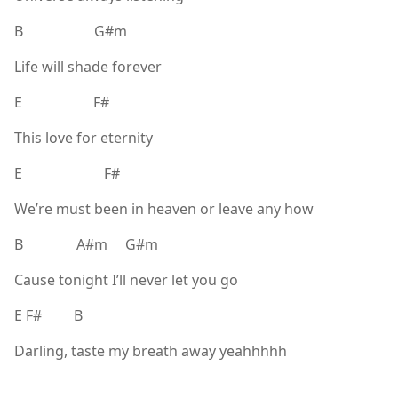
B G#m
Life will shade forever
E F#
This love for eternity
E F#
We’re must been in heaven or leave any how
B A#m G#m
Cause tonight I’ll never let you go
E F# B
Darling, taste my breath away yeahhhhh