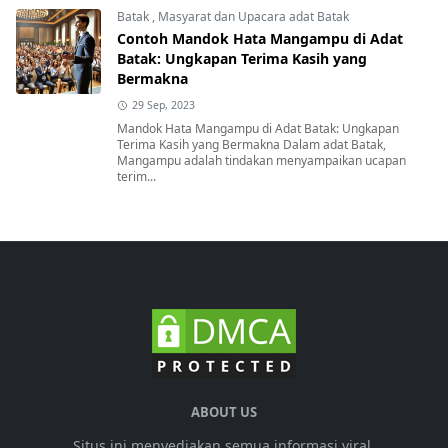
Batak
,
Masyarat dan Upacara adat Batak
Contoh Mandok Hata Mangampu di Adat
Batak: Ungkapan Terima Kasih yang
Bermakna
29 Sep, 2023
Mandok Hata Mangampu di Adat Batak: Ungkapan
Terima Kasih yang Bermakna Dalam adat Batak,
Mangampu adalah tindakan menyampaikan ucapan
terim...
ABOUT US
Situs ini menyediakan semua informasi viral,