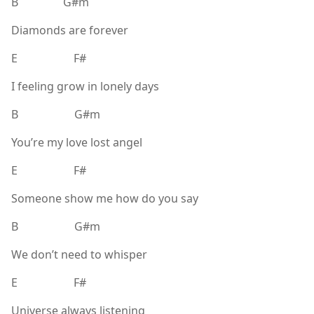
B G#m
Diamonds are forever
E F#
I feeling grow in lonely days
B G#m
You’re my love lost angel
E F#
Someone show me how do you say
B G#m
We don’t need to whisper
E F#
Universe always listening