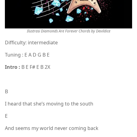
Ilustrasi Diamonds Are Forever Chords by Devildice
Difficulty: intermediate
Tuning : E A D G B E
Intro :
B E F# E B 2X
B
I heard that she’s moving to the south
E
And seems my world never coming back