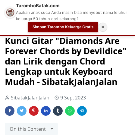
TaromboBatak.com
Apakah anak cucu Anda masih bisa menyebut nama leluhur
keluarga 50 tahun dari sekarang?
Simpan Tarombo Keluarga Gratis
✕
Home
Chord
Chord Gitar
Easy Guitar Tabs
Kunci Gitar "Diamonds Are
Forever Chords by Devildice"
dan Lirik dengan Chord
Lengkap untuk Keyboard
Mudah - SibatakJalanJalan
SibatakJalanJalan
9 Sep, 2023
On this Content