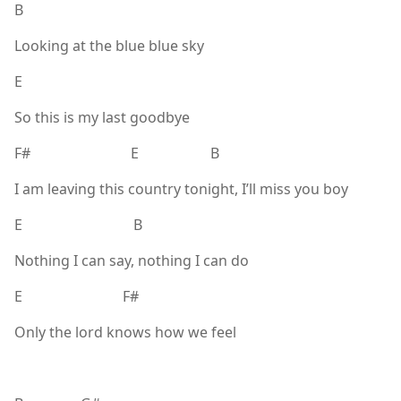
B
Looking at the blue blue sky
E
So this is my last goodbye
F# E B
I am leaving this country tonight, I’ll miss you boy
E B
Nothing I can say, nothing I can do
E F#
Only the lord knows how we feel