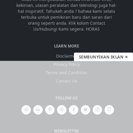
kekinian, ulasan peralatan dan teknologi juga hal-
hal inspiratif. Tahukah anda ? bahwa kami selalu
terbuka untuk pemikiran baru dan saran dari
orang seperti anda. Klik kolom Contact
Us/Hubungi Kami segera. HORAS
LEARN MORE
Disclaimer
SEMBUNYIKAN IKLAN ✕
Privacy Policy
Terms and Condition
Contact Us
FOLLOW US
NEWSLETTER