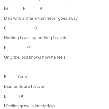
F# E B
Man with a charm that never goes away
E B
Nothing I can say, nothing I can do
E F#
Only the lord knows how he feels
B G#m
Diamonds are forever
E F#
I feeling grow in lonely days