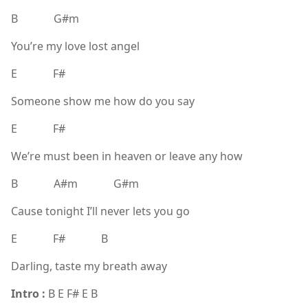
B G#m
You’re my love lost angel
E F#
Someone show me how do you say
E F#
We’re must been in heaven or leave any how
B A#m G#m
Cause tonight I’ll never lets you go
E F# B
Darling, taste my breath away
Intro :
B E F# E B