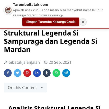
TaromboBatak.com
Apakah anak cucu Anda masih bisa menyebut nama leluhur
keluarga 50 tahun dari sekarang?
Simpan Tarombo Keluarga Gratis
✕
Home
Batak
Buku
Download Buku
Struktural Legenda Si
Sampuraga dan Legenda Si
Mardan
SibatakJalanJalan
20 Sep, 2021
On this Content
Analisis Struktural Legenda Si