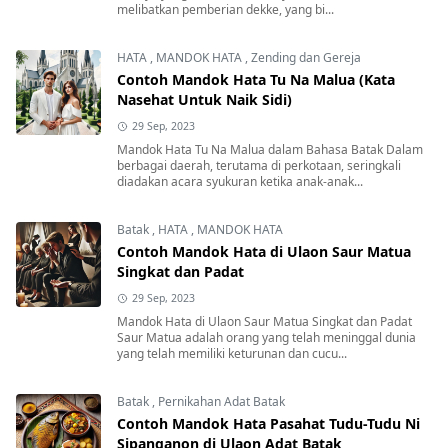
melibatkan pemberian dekke, yang bi...
HATA
,
MANDOK HATA
,
Zending dan Gereja
Contoh Mandok Hata Tu Na Malua (Kata
Nasehat Untuk Naik Sidi)
29 Sep, 2023
Mandok Hata Tu Na Malua dalam Bahasa Batak Dalam
berbagai daerah, terutama di perkotaan, seringkali
diadakan acara syukuran ketika anak-anak...
Batak
,
HATA
,
MANDOK HATA
Contoh Mandok Hata di Ulaon Saur Matua
Singkat dan Padat
29 Sep, 2023
Mandok Hata di Ulaon Saur Matua Singkat dan Padat
Saur Matua adalah orang yang telah meninggal dunia
yang telah memiliki keturunan dan cucu...
Batak
,
Pernikahan Adat Batak
Contoh Mandok Hata Pasahat Tudu-Tudu Ni
Sipanganon di Ulaon Adat Batak