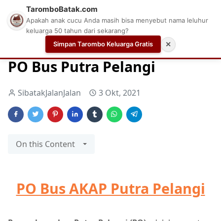
TaromboBatak.com
Apakah anak cucu Anda masih bisa menyebut nama leluhur
keluarga 50 tahun dari sekarang?
Simpan Tarombo Keluarga Gratis
✕
Home
Bus
Bus Putra Pelangi
Bus Surabaya
PO Bus Putra Pelangi
SibatakJalanJalan
3 Okt, 2021
On this Content
PO Bus AKAP Putra Pelangi