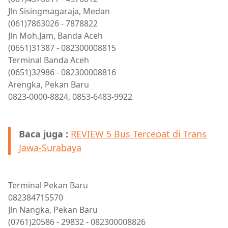
Jln Sisingmagaraja, Medan
(061)7863026 - 7878822
Jln Moh.Jam, Banda Aceh
(0651)31387 - 082300008815
Terminal Banda Aceh
(0651)32986 - 082300008816
Arengka, Pekan Baru
0823-0000-8824, 0853-6483-9922
Baca juga :
REVIEW 5 Bus Tercepat di Trans
Jawa-Surabaya
Terminal Pekan Baru
082384715570
Jln Nangka, Pekan Baru
(0761)20586 - 29832 - 082300008826