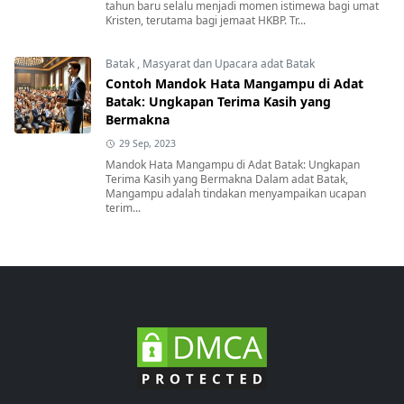
tahun baru selalu menjadi momen istimewa bagi umat
Kristen, terutama bagi jemaat HKBP. Tr...
Batak
,
Masyarat dan Upacara adat Batak
Contoh Mandok Hata Mangampu di Adat
Batak: Ungkapan Terima Kasih yang
Bermakna
29 Sep, 2023
Mandok Hata Mangampu di Adat Batak: Ungkapan
Terima Kasih yang Bermakna Dalam adat Batak,
Mangampu adalah tindakan menyampaikan ucapan
terim...