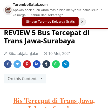
TaromboBatak.com
Apakah anak cucu Anda masih bisa menyebut nama leluhur
keluarga 50 tahun dari sekarang?
Simpan Tarombo Keluarga Gratis
✕
Home
Bisnis Pariwisata
Bus
Bus Surabaya
REVIEW 5 Bus Tercepat di
Trans Jawa-Surabaya
SibatakJalanJalan
10 Mei, 2021
On this Content
Bis Tercepat di Trans Jawa,