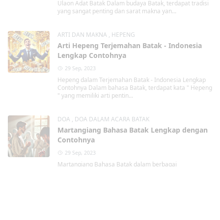
Ulaon Adat Batak Dalam budaya Batak, terdapat tradisi
yang sangat penting dan sarat makna yan...
ARTI DAN MAKNA
,
HEPENG
Arti Hepeng Terjemahan Batak - Indonesia
Lengkap Contohnya
29 Sep, 2023
Hepeng dalam Terjemahan Batak - Indonesia Lengkap
Contohnya Dalam bahasa Batak, terdapat kata " Hepeng
" yang memiliki arti pentin...
DOA
,
DOA DALAM ACARA BATAK
Martangiang Bahasa Batak Lengkap dengan
Contohnya
29 Sep, 2023
Martangiang Bahasa Batak dalam berbagai
kondisi Lengkap dengan Contohnya Martangiang
Martangiang bahasa Batak merupakan tindakan berdoa
kepa...
Kristen
,
TAHUN BARU