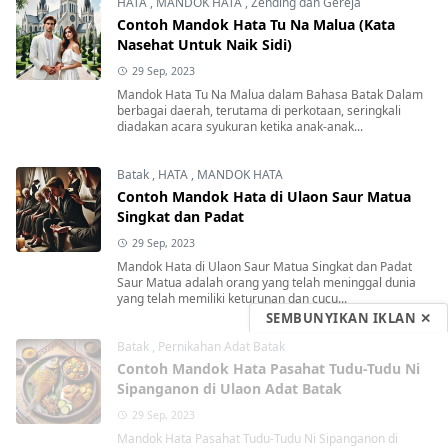
HATA
,
MANDOK HATA
,
Zending dan Gereja
Contoh Mandok Hata Tu Na Malua (Kata
Nasehat Untuk Naik Sidi)
29 Sep, 2023
Mandok Hata Tu Na Malua dalam Bahasa Batak Dalam
berbagai daerah, terutama di perkotaan, seringkali
diadakan acara syukuran ketika anak-anak...
Batak
,
HATA
,
MANDOK HATA
Contoh Mandok Hata di Ulaon Saur Matua
Singkat dan Padat
29 Sep, 2023
Mandok Hata di Ulaon Saur Matua Singkat dan Padat
Saur Matua adalah orang yang telah meninggal dunia
yang telah memiliki keturunan dan cucu...
SEMBUNYIKAN IKLAN ✕
Batak
,
Pernikahan Adat Batak
Contoh Mandok Hata Pasahat Tudu-Tudu Ni
Sipanganon di Ulaon Adat Batak
29 Sep, 2023
Mandok Hata Pasahat Tudu-Tudu Ni Sipanganon di