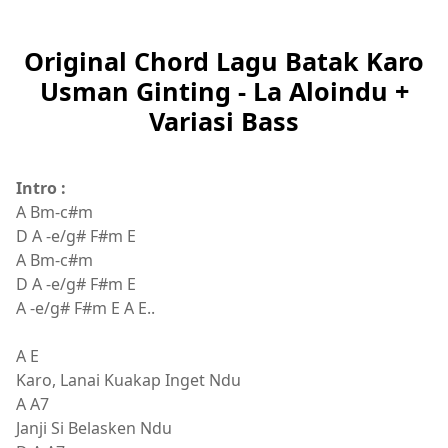
Original Chord Lagu Batak Karo
Usman Ginting - La Aloindu +
Variasi Bass
Intro :
A Bm-c#m
D A -e/g# F#m E
A Bm-c#m
D A -e/g# F#m E
A -e/g# F#m E A E..
A E
Karo, Lanai Kuakap Inget Ndu
A A7
Janji Si Belasken Ndu