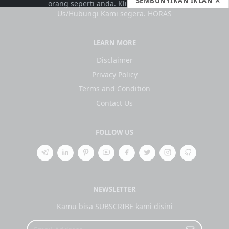
SEMBUNYIKAN IKLAN ✕
orang seperti anda. Klik kolom Contact
Us/Hubungi Kami segera. HORAS
LEARN MORE
Disclaimer
Privacy Policy
Terms and Condition
Contact Us
FOLLOW US
NEWSLETTER
Kamu bisa SUBSCRIBE kami disini