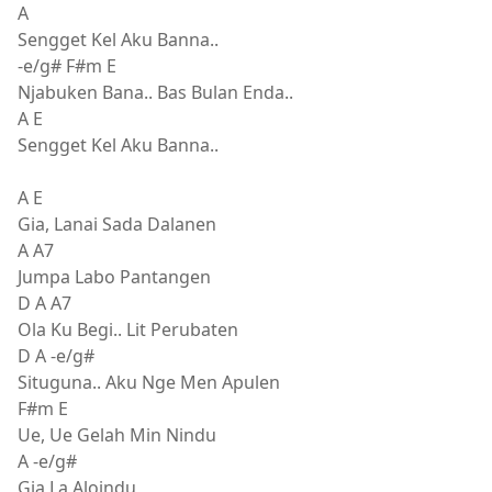
A
Sengget Kel Aku Banna..
-e/g# F#m E
Njabuken Bana.. Bas Bulan Enda..
A E
Sengget Kel Aku Banna..
A E
Gia, Lanai Sada Dalanen
A A7
Jumpa Labo Pantangen
D A A7
Ola Ku Begi.. Lit Perubaten
D A -e/g#
Situguna.. Aku Nge Men Apulen
F#m E
Ue, Ue Gelah Min Nindu
A -e/g#
Gia La Aloindu