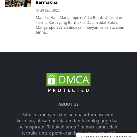
Bermakna
29 Sep, 2023
Mandok Hata Mangampu di Adat Batak: Ungkapan
Terima Kasih yang Bermakna Dalam adat Batak,
Mangampu adalah tindakan menyampaikan ucapan
terim...
ABOUT US
Situs ini menyediakan semua informasi viral,
kekinian, ulasan peralatan dan teknologi juga hal-
hal inspiratif. Tahukah anda ? bahwa kami selalu
terbuka untuk pemikiran baru dan saran dari