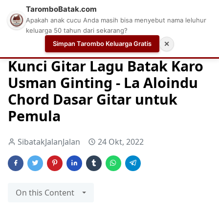
TaromboBatak.com
Apakah anak cucu Anda masih bisa menyebut nama leluhur
keluarga 50 tahun dari sekarang?
Simpan Tarombo Keluarga Gratis
✕
Home
Batak Karo
Chord Dasar
Chord Dasar Gitar
Kunci Gitar Lagu Batak Karo
Usman Ginting - La Aloindu
Chord Dasar Gitar untuk
Pemula
SibatakJalanJalan
24 Okt, 2022
On this Content