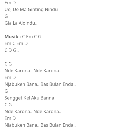
Em D
Ue, Ue Ma Ginting Nindu
G
Gia La Aloindu..
Musik :
C Em C G
Em C Em D
C D G..
C G
Nde Karona.. Nde Karona..
Em D
Njabuken Bana.. Bas Bulan Enda..
G
Sengget Kel Aku Banna
C G
Nde Karona.. Nde Karona..
Em D
Njabuken Bana.. Bas Bulan Enda..