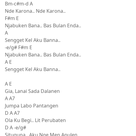
Bm-c#m-d A
Nde Karona.. Nde Karona..
F#m E
Njabuken Bana.. Bas Bulan Enda..
A
Sengget Kel Aku Banna..
-e/g# F#m E
Njabuken Bana.. Bas Bulan Enda..
A E
Sengget Kel Aku Banna..
A E
Gia, Lanai Sada Dalanen
A A7
Jumpa Labo Pantangen
D A A7
Ola Ku Begi.. Lit Perubaten
D A -e/g#
Situguna.. Aku Nge Men Apulen