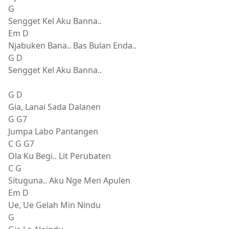
G
Sengget Kel Aku Banna..
Em D
Njabuken Bana.. Bas Bulan Enda..
G D
Sengget Kel Aku Banna..
G D
Gia, Lanai Sada Dalanen
G G7
Jumpa Labo Pantangen
C G G7
Ola Ku Begi.. Lit Perubaten
C G
Situguna.. Aku Nge Men Apulen
Em D
Ue, Ue Gelah Min Nindu
G