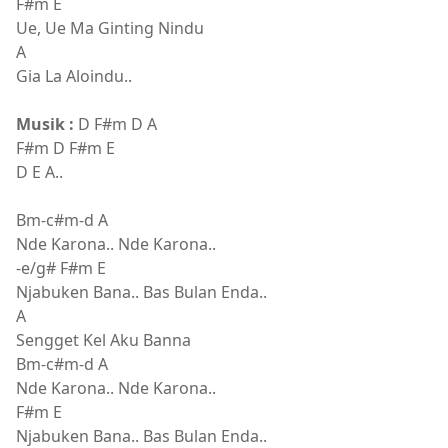
F#m E
Ue, Ue Ma Ginting Nindu
A
Gia La Aloindu..
Musik :
D F#m D A
F#m D F#m E
D E A..
Bm-c#m-d A
Nde Karona.. Nde Karona..
-e/g# F#m E
Njabuken Bana.. Bas Bulan Enda..
A
Sengget Kel Aku Banna
Bm-c#m-d A
Nde Karona.. Nde Karona..
F#m E
Njabuken Bana.. Bas Bulan Enda..