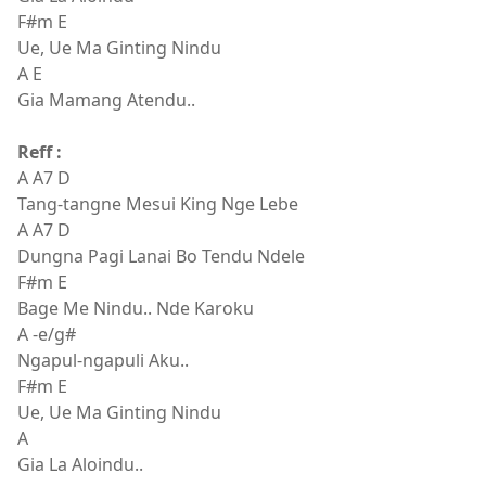
F#m E
Ue, Ue Ma Ginting Nindu
A E
Gia Mamang Atendu..
Reff :
A A7 D
Tang-tangne Mesui King Nge Lebe
A A7 D
Dungna Pagi Lanai Bo Tendu Ndele
F#m E
Bage Me Nindu.. Nde Karoku
A -e/g#
Ngapul-ngapuli Aku..
F#m E
Ue, Ue Ma Ginting Nindu
A
Gia La Aloindu..