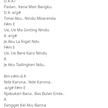
D A A7
Padan.. Kena Men Bangku
D A -e/g#
Timai Aku.. Nindu Mbarenda
F#m E
Ue, Ue Ma Ginting Nindu
A -e/g#
Je Aku La Inget Ndu
F#m E
Ue, Ue Bere Karo Nindu
A
Je Aku Tadingken Ndu..
Bm-c#m-d A
Nde Karona.. Nde Karona..
-e/g# F#m E
Njabuken Bana.. Bas Bulan Enda..
A
Sengget Kel Aku Banna