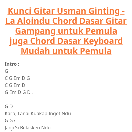
Kunci Gitar Usman Ginting -
La Aloindu Chord Dasar Gitar
Gampang untuk Pemula
juga Chord Dasar Keyboard
Mudah untuk Pemula
Intro :
G
C G Em D G
C G Em D
G Em D G D..
G D
Karo, Lanai Kuakap Inget Ndu
G G7
Janji Si Belasken Ndu