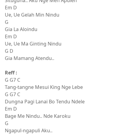
Situguna.. Aku Nge Men Apulen
Em D
Ue, Ue Gelah Min Nindu
G
Gia La Aloindu
Em D
Ue, Ue Ma Ginting Nindu
G D
Gia Mamang Atendu..
Reff :
G G7 C
Tang-tangne Mesui King Nge Lebe
G G7 C
Dungna Pagi Lanai Bo Tendu Ndele
Em D
Bage Me Nindu.. Nde Karoku
G
Ngapul-ngapuli Aku..