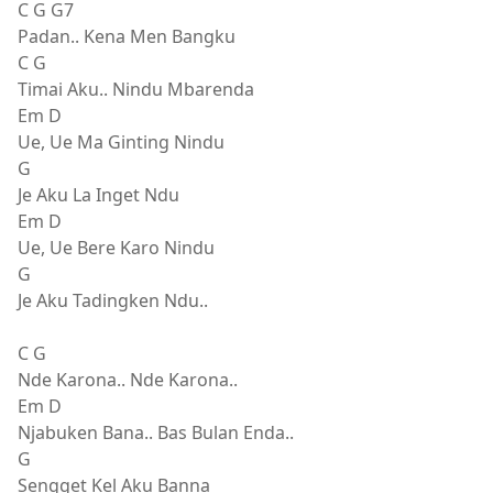
C G G7
Padan.. Kena Men Bangku
C G
Timai Aku.. Nindu Mbarenda
Em D
Ue, Ue Ma Ginting Nindu
G
Je Aku La Inget Ndu
Em D
Ue, Ue Bere Karo Nindu
G
Je Aku Tadingken Ndu..
C G
Nde Karona.. Nde Karona..
Em D
Njabuken Bana.. Bas Bulan Enda..
G
Sengget Kel Aku Banna