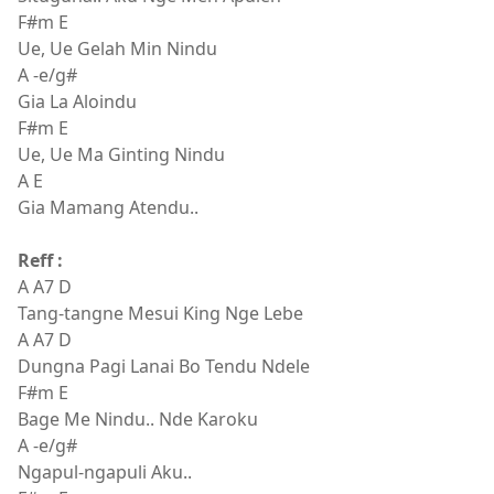
F#m E
Ue, Ue Gelah Min Nindu
A -e/g#
Gia La Aloindu
F#m E
Ue, Ue Ma Ginting Nindu
A E
Gia Mamang Atendu..
Reff :
A A7 D
Tang-tangne Mesui King Nge Lebe
A A7 D
Dungna Pagi Lanai Bo Tendu Ndele
F#m E
Bage Me Nindu.. Nde Karoku
A -e/g#
Ngapul-ngapuli Aku..