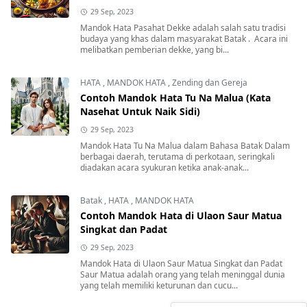
29 Sep, 2023
Mandok Hata Pasahat Dekke adalah salah satu tradisi
budaya yang khas dalam masyarakat Batak . Acara ini
melibatkan pemberian dekke, yang bi...
HATA
,
MANDOK HATA
,
Zending dan Gereja
Contoh Mandok Hata Tu Na Malua (Kata
Nasehat Untuk Naik Sidi)
29 Sep, 2023
Mandok Hata Tu Na Malua dalam Bahasa Batak Dalam
berbagai daerah, terutama di perkotaan, seringkali
diadakan acara syukuran ketika anak-anak...
Batak
,
HATA
,
MANDOK HATA
Contoh Mandok Hata di Ulaon Saur Matua
Singkat dan Padat
29 Sep, 2023
Mandok Hata di Ulaon Saur Matua Singkat dan Padat
Saur Matua adalah orang yang telah meninggal dunia
yang telah memiliki keturunan dan cucu...