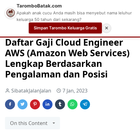
TaromboBatak.com
Apakah anak cucu Anda masih bisa menyebut nama leluhur
keluarga 50 tahun dari sekarang?
Simpan Tarombo Keluarga Gratis
✕
Home
Aplikasi Cek Gaji
Cek Gaji
Daftar Gaji Karyawan
Daftar Gaji Cloud Engineer
AWS (Amazon Web Services)
Lengkap Berdasarkan
Pengalaman dan Posisi
SibatakJalanJalan
7 Jan, 2023
On this Content