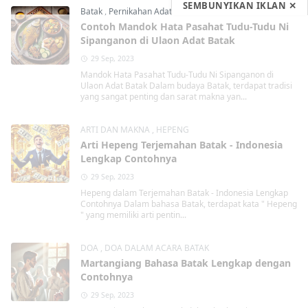
SEMBUNYIKAN IKLAN ✕
Batak
,
Pernikahan Adat Batak
Contoh Mandok Hata Pasahat Tudu-Tudu Ni
Sipanganon di Ulaon Adat Batak
29 Sep, 2023
Mandok Hata Pasahat Tudu-Tudu Ni Sipanganon di
Ulaon Adat Batak Dalam budaya Batak, terdapat tradisi
yang sangat penting dan sarat makna yan...
ARTI DAN MAKNA
,
HEPENG
Arti Hepeng Terjemahan Batak - Indonesia
Lengkap Contohnya
29 Sep, 2023
Hepeng dalam Terjemahan Batak - Indonesia Lengkap
Contohnya Dalam bahasa Batak, terdapat kata " Hepeng
" yang memiliki arti pentin...
DOA
,
DOA DALAM ACARA BATAK
Martangiang Bahasa Batak Lengkap dengan
Contohnya
29 Sep, 2023