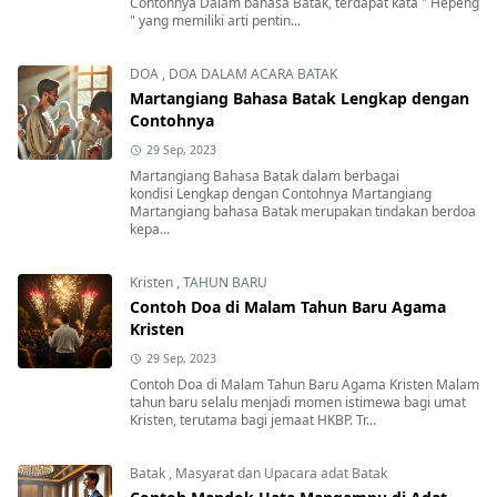
Contohnya Dalam bahasa Batak, terdapat kata " Hepeng
" yang memiliki arti pentin...
DOA
,
DOA DALAM ACARA BATAK
Martangiang Bahasa Batak Lengkap dengan
Contohnya
29 Sep, 2023
Martangiang Bahasa Batak dalam berbagai
kondisi Lengkap dengan Contohnya Martangiang
Martangiang bahasa Batak merupakan tindakan berdoa
kepa...
Kristen
,
TAHUN BARU
Contoh Doa di Malam Tahun Baru Agama
Kristen
29 Sep, 2023
Contoh Doa di Malam Tahun Baru Agama Kristen Malam
tahun baru selalu menjadi momen istimewa bagi umat
Kristen, terutama bagi jemaat HKBP. Tr...
Batak
,
Masyarat dan Upacara adat Batak