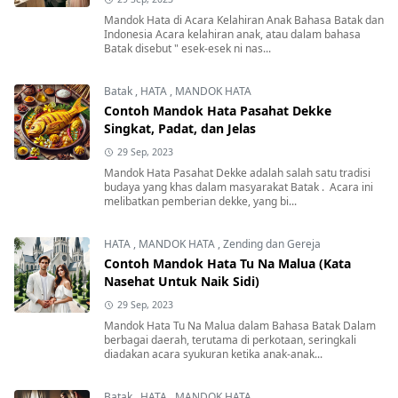
Mandok Hata di Acara Kelahiran Anak Bahasa Batak dan
Indonesia Acara kelahiran anak, atau dalam bahasa
Batak disebut " esek-esek ni nas...
Batak
,
HATA
,
MANDOK HATA
Contoh Mandok Hata Pasahat Dekke
Singkat, Padat, dan Jelas
29 Sep, 2023
Mandok Hata Pasahat Dekke adalah salah satu tradisi
budaya yang khas dalam masyarakat Batak . Acara ini
melibatkan pemberian dekke, yang bi...
HATA
,
MANDOK HATA
,
Zending dan Gereja
Contoh Mandok Hata Tu Na Malua (Kata
Nasehat Untuk Naik Sidi)
29 Sep, 2023
Mandok Hata Tu Na Malua dalam Bahasa Batak Dalam
berbagai daerah, terutama di perkotaan, seringkali
diadakan acara syukuran ketika anak-anak...
Batak
,
HATA
,
MANDOK HATA