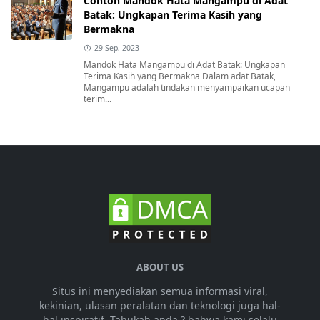
Contoh Mandok Hata Mangampu di Adat
Batak: Ungkapan Terima Kasih yang
Bermakna
29 Sep, 2023
Mandok Hata Mangampu di Adat Batak: Ungkapan
Terima Kasih yang Bermakna Dalam adat Batak,
Mangampu adalah tindakan menyampaikan ucapan
terim...
ABOUT US
Situs ini menyediakan semua informasi viral,
kekinian, ulasan peralatan dan teknologi juga hal-
hal inspiratif. Tahukah anda ? bahwa kami selalu