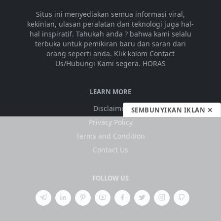
Situs ini menyediakan semua informasi viral,
kekinian, ulasan peralatan dan teknologi juga hal-
hal inspiratif. Tahukah anda ? bahwa kami selalu
terbuka untuk pemikiran baru dan saran dari
orang seperti anda. Klik kolom Contact
Us/Hubungi Kami segera. HORAS
LEARN MORE
Disclaimer
SEMBUNYIKAN IKLAN ✕
Privacy Policy
Terms and Condition
Contact Us
FOLLOW US