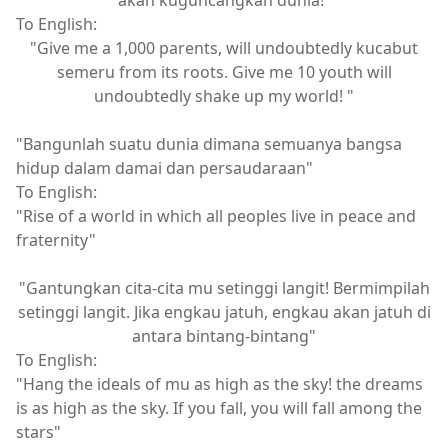
akan kuguncangkan dunia!"
To English:
"Give me a 1,000 parents, will undoubtedly kucabut
semeru from its roots. Give me 10 youth will
undoubtedly shake up my world! "
"Bangunlah suatu dunia dimana semuanya bangsa
hidup dalam damai dan persaudaraan"
To English:
"Rise of a world in which all peoples live in peace and
fraternity"
"Gantungkan cita-cita mu setinggi langit! Bermimpilah
setinggi langit. Jika engkau jatuh, engkau akan jatuh di
antara bintang-bintang"
To English:
"Hang the ideals of mu as high as the sky! the dreams
is as high as the sky. If you fall, you will fall among the
stars"