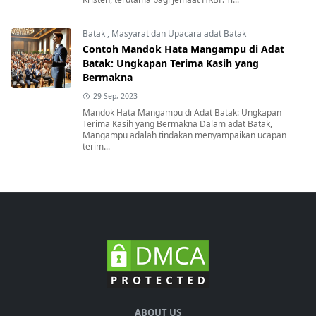
Batak
,
Masyarat dan Upacara adat Batak
Contoh Mandok Hata Mangampu di Adat
Batak: Ungkapan Terima Kasih yang
Bermakna
29 Sep, 2023
Mandok Hata Mangampu di Adat Batak: Ungkapan
Terima Kasih yang Bermakna Dalam adat Batak,
Mangampu adalah tindakan menyampaikan ucapan
terim...
ABOUT US