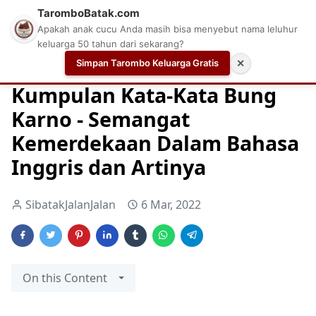
TaromboBatak.com
Apakah anak cucu Anda masih bisa menyebut nama leluhur
keluarga 50 tahun dari sekarang?
Simpan Tarombo Keluarga Gratis
✕
Home
Bahasa Inggris
Bahasa Inggris itu Penting
Bel
Kumpulan Kata-Kata Bung
Karno - Semangat
Kemerdekaan Dalam Bahasa
Inggris dan Artinya
SibatakJalanJalan
6 Mar, 2022
On this Content