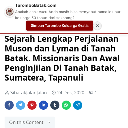
TaromboBatak.com
Apakah anak cucu Anda masih bisa menyebut nama leluhur
keluarga 50 tahun dari sekarang?
Simpan Tarombo Keluarga Gratis
✕
Home
Kabupaten Tapanuli Utara
Kepercayaan
Salib 
Sejarah Lengkap Perjalanan
Muson dan Lyman di Tanah
Batak. Missionaris Dan Awal
Penginjilan Di Tanah Batak,
Sumatera, Tapanuli
SibatakJalanJalan
24 Des, 2020
1
On this Content