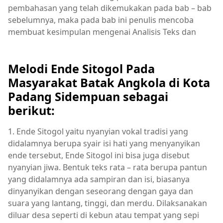
pembahasan yang telah dikemukakan pada bab – bab
sebelumnya, maka pada bab ini penulis mencoba
membuat kesimpulan mengenai Analisis Teks dan
Melodi Ende Sitogol Pada
Masyarakat Batak Angkola di Kota
Padang Sidempuan sebagai
berikut:
1. Ende Sitogol yaitu nyanyian vokal tradisi yang
didalamnya berupa syair isi hati yang menyanyikan
ende tersebut, Ende Sitogol ini bisa juga disebut
nyanyian jiwa. Bentuk teks rata – rata berupa pantun
yang didalamnya ada sampiran dan isi, biasanya
dinyanyikan dengan seseorang dengan gaya dan
suara yang lantang, tinggi, dan merdu. Dilaksanakan
diluar desa seperti di kebun atau tempat yang sepi