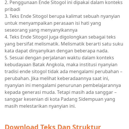
2. Penggunaan Ende Sitogol ini dipakai dalam konteks
pribadi
3. Teks Ende Sitogol berupa kalimat sebuah nyanyian
untuk menyampaikan perasaan isi hati yang
seseorang yang menyanyikannya
4. Teks Ende Sitogol juga digolongkan sebagai teks
yang bersifat melismatik. Melismatik berarti satu suku
kata dapat dinyanyikan dengan beberapa nada.
5. Sesuai dengan perjalanan waktu dalam konteks
kebudayaan Batak Angkola, maka institusi nyanyian
tradisi ende sitogol tidak ada mengalami perubahan –
perubahan. Jika melihat keberadaannya saat ini,
nyanyian ini mengalami penurunan pembelajarannya
kepada generasi muda. Tetapi masih ada sanggar –
sanggar kesenian di kota Padang Sidempuan yang
masih melestarikan nyanyian ini.
Download Teks Dan Struktur