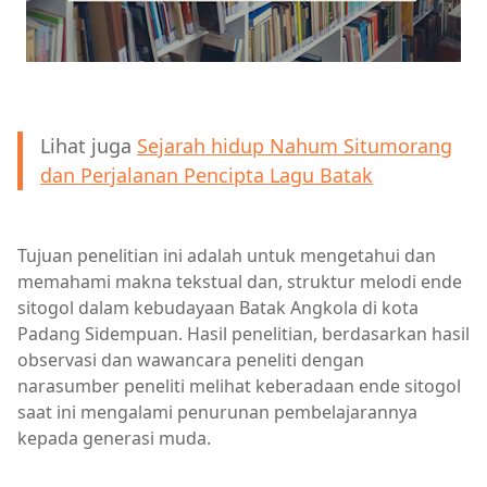
Lihat juga
Sejarah hidup Nahum Situmorang
dan Perjalanan Pencipta Lagu Batak
Tujuan penelitian ini adalah untuk mengetahui dan
memahami makna tekstual dan, struktur melodi ende
sitogol dalam kebudayaan Batak Angkola di kota
Padang Sidempuan. Hasil penelitian, berdasarkan hasil
observasi dan wawancara peneliti dengan
narasumber peneliti melihat keberadaan ende sitogol
saat ini mengalami penurunan pembelajarannya
kepada generasi muda.