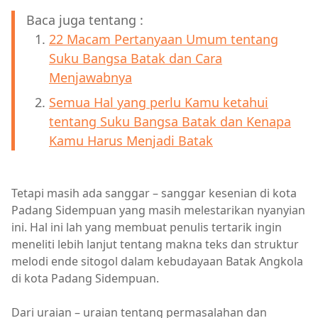
Baca juga tentang :
22 Macam Pertanyaan Umum tentang
Suku Bangsa Batak dan Cara
Menjawabnya
Semua Hal yang perlu Kamu ketahui
tentang Suku Bangsa Batak dan Kenapa
Kamu Harus Menjadi Batak
Tetapi masih ada sanggar – sanggar kesenian di kota
Padang Sidempuan yang masih melestarikan nyanyian
ini. Hal ini lah yang membuat penulis tertarik ingin
meneliti lebih lanjut tentang makna teks dan struktur
melodi ende sitogol dalam kebudayaan Batak Angkola
di kota Padang Sidempuan.
Dari uraian – uraian tentang permasalahan dan