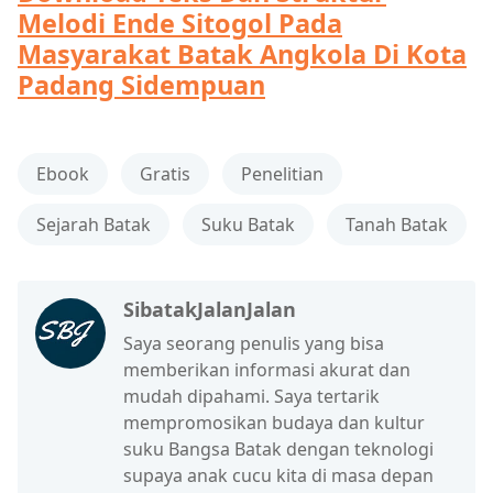
Melodi Ende Sitogol Pada
Masyarakat Batak Angkola Di Kota
Padang Sidempuan
Ebook
Gratis
Penelitian
Sejarah Batak
Suku Batak
Tanah Batak
SibatakJalanJalan
Saya seorang penulis yang bisa
memberikan informasi akurat dan
mudah dipahami. Saya tertarik
mempromosikan budaya dan kultur
suku Bangsa Batak dengan teknologi
supaya anak cucu kita di masa depan