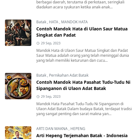
berbagai daerah, terutama di perkotaan, seringkali
diadakan acara syukuran ketika anak-anak...
Batak
,
HATA
,
MANDOK HATA
Contoh Mandok Hata di Ulaon Saur Matua
Singkat dan Padat
29 Sep, 2023
Mandok Hata di Ulaon Saur Matua Singkat dan Padat
Saur Matua adalah orang yang telah meninggal dunia
yang telah memiliki keturunan dan cucu...
Batak
,
Pernikahan Adat Batak
Contoh Mandok Hata Pasahat Tudu-Tudu Ni
Sipanganon di Ulaon Adat Batak
29 Sep, 2023
Mandok Hata Pasahat Tudu-Tudu Ni Sipanganon di
Ulaon Adat Batak Dalam budaya Batak, terdapat tradisi
yang sangat penting dan sarat makna yan...
ARTI DAN MAKNA
,
HEPENG
Arti Hepeng Terjemahan Batak - Indonesia