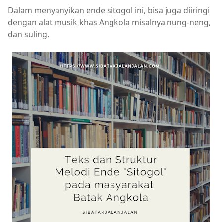
Dalam menyanyikan ende sitogol ini, bisa juga diiringi
dengan alat musik khas Angkola misalnya nung-neng,
dan suling.