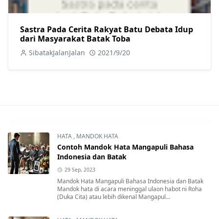
Sastra Pada Cerita Rakyat Batu Debata Idup
dari Masyarakat Batak Toba
SibatakJalanJalan
2021/9/20
HATA
,
MANDOK HATA
Contoh Mandok Hata Mangapuli Bahasa
Indonesia dan Batak
29 Sep, 2023
Mandok Hata Mangapuli Bahasa Indonesia dan Batak
Mandok hata di acara meninggal ulaon habot ni Roha
(Duka Cita) atau lebih dikenal Mangapul...