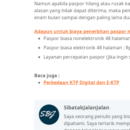
Namun apabila paspor hilang atau rusak ka
alasan yang tidak dapat diterima, maka pe
enam bulan sampai dengan paling lama du
Adapun untuk biaya penerbitan paspor no
Paspor biasa nonelektronik 48 halaman 
Paspor biasa elektronik 48 halaman : R
Layanan percepatan paspor (jika ingin s
Baca juga :
Perbedaan KTP Digital dan E-KTP
SibatakJalanJalan
Saya seorang penulis yang b
dipahami. Saya tertarik mem