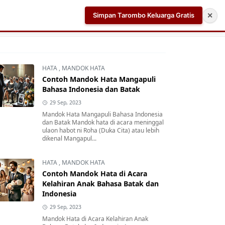
Simpan Tarombo Keluarga Gratis
✕
k
Aplikasi AI Teleprompter dan Pembuat Skrip Video 
HATA
,
MANDOK HATA
Contoh Mandok Hata Mangapuli
Bahasa Indonesia dan Batak
29 Sep, 2023
Mandok Hata Mangapuli Bahasa Indonesia
dan Batak Mandok hata di acara meninggal
ulaon habot ni Roha (Duka Cita) atau lebih
dikenal Mangapul...
HATA
,
MANDOK HATA
Contoh Mandok Hata di Acara
Kelahiran Anak Bahasa Batak dan
Indonesia
29 Sep, 2023
Mandok Hata di Acara Kelahiran Anak