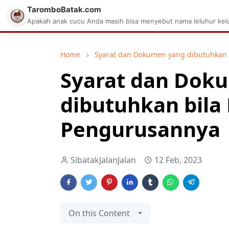
TaromboBatak.com
Matius Celcius Sinaga
Aplikasi Pa
Apakah anak cucu Anda masih bisa menyebut nama leluhur kelu
Home
Syarat dan Dokumen yang dibutuhkan b
Syarat dan Dok
dibutuhkan bila
Pengurusannya
SibatakJalanJalan
12 Feb, 2023
On this Content