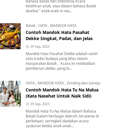
Bahasa Batak dan Indonesia Acara
kelahiran anak, atau dalam bahasa Batak
disebut " esek-esek ni nas...
Batak
,
HATA
,
MANDOK HATA
Contoh Mandok Hata Pasahat
Dekke Singkat, Padat, dan Jelas
29 Sep, 2023
Mandok Hata Pasahat Dekke adalah salah
satu tradisi budaya yang khas dalam
masyarakat Batak . Acara ini melibatkan
pemberian dekke, yang bi...
HATA
,
MANDOK HATA
,
Zending dan Gereja
Contoh Mandok Hata Tu Na Malua
(Kata Nasehat Untuk Naik Sidi)
29 Sep, 2023
Mandok Hata Tu Na Malua dalam Bahasa
Batak Dalam berbagai daerah, terutama di
perkotaan, seringkali diadakan acara
syukuran ketika anak-anak...