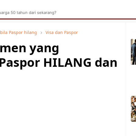
brik Kelapa Sawit
Tarombo Batak
Umpasa Bata
arga 50 tahun dari sekarang?
ila Paspor hilang
Visa dan Paspor
umen yang
 Paspor HILANG dan