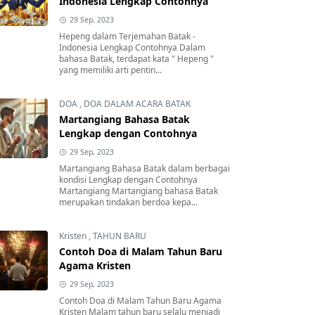
Indonesia Lengkap Contohnya
29 Sep, 2023
Hepeng dalam Terjemahan Batak -
Indonesia Lengkap Contohnya Dalam
bahasa Batak, terdapat kata " Hepeng "
yang memiliki arti pentin...
DOA
,
DOA DALAM ACARA BATAK
Martangiang Bahasa Batak
Lengkap dengan Contohnya
29 Sep, 2023
Martangiang Bahasa Batak dalam berbagai
kondisi Lengkap dengan Contohnya
Martangiang Martangiang bahasa Batak
merupakan tindakan berdoa kepa...
Kristen
,
TAHUN BARU
Contoh Doa di Malam Tahun Baru
Agama Kristen
29 Sep, 2023
Contoh Doa di Malam Tahun Baru Agama
Kristen Malam tahun baru selalu menjadi