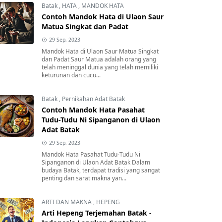
Batak
,
HATA
,
MANDOK HATA
Contoh Mandok Hata di Ulaon Saur
Matua Singkat dan Padat
29 Sep, 2023
Mandok Hata di Ulaon Saur Matua Singkat
dan Padat Saur Matua adalah orang yang
telah meninggal dunia yang telah memiliki
keturunan dan cucu...
Batak
,
Pernikahan Adat Batak
Contoh Mandok Hata Pasahat
Tudu-Tudu Ni Sipanganon di Ulaon
Adat Batak
29 Sep, 2023
Mandok Hata Pasahat Tudu-Tudu Ni
Sipanganon di Ulaon Adat Batak Dalam
budaya Batak, terdapat tradisi yang sangat
penting dan sarat makna yan...
ARTI DAN MAKNA
,
HEPENG
Arti Hepeng Terjemahan Batak -